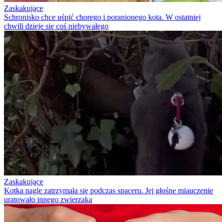
Zaskakujące
Schronisko chce uśpić chorego i poranionego kota. W ostatniej
chwili dzieje się coś niebywałego
Zaskakujące
Kotka nagle zatrzymała się podczas spaceru. Jej głośne miauczenie
uratowało innego zwierzaka