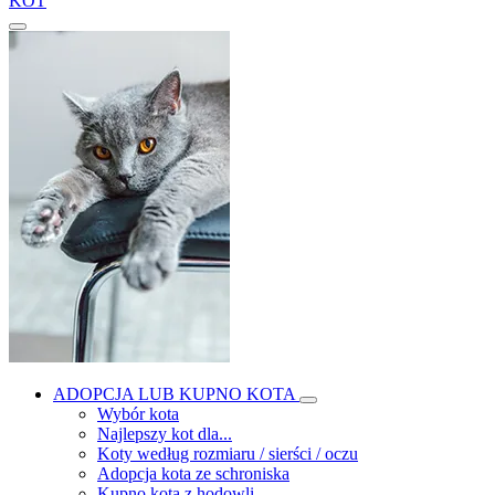
KOT
ADOPCJA LUB KUPNO KOTA
Wybór kota
Najlepszy kot dla...
Koty według rozmiaru / sierści / oczu
Adopcja kota ze schroniska
Kupno kota z hodowli