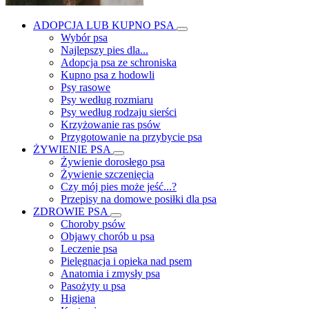
ADOPCJA LUB KUPNO PSA
Wybór psa
Najlepszy pies dla...
Adopcja psa ze schroniska
Kupno psa z hodowli
Psy rasowe
Psy według rozmiaru
Psy według rodzaju sierści
Krzyżowanie ras psów
Przygotowanie na przybycie psa
ŻYWIENIE PSA
Żywienie dorosłego psa
Żywienie szczenięcia
Czy mój pies może jeść...?
Przepisy na domowe posiłki dla psa
ZDROWIE PSA
Choroby psów
Objawy chorób u psa
Leczenie psa
Pielęgnacja i opieka nad psem
Anatomia i zmysły psa
Pasożyty u psa
Higiena