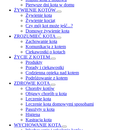
Pierwsze dni kota w domu
ŻYWIENIE KOTÓW
Żywienie kota
Żywienie kociąt
Czy mój kot może jeść...?
Domowe żywienie kota
ZROZUMIEĆ KOTA
Zachowanie kota
Komunikacja z kotem
Ciekawostki o kotach
ŻYCIE Z KOTEM
Produkty
Porady i ciekawostki
Codzienna opieka nad kotem
Podróżowanie z kotem
ZDROWIE KOTA
Choroby kotów
Objawy chorób u kota
Leczenie kota
Leczenie kota domowymi sposobami
Pasożyty u kota
Higiena
Kastracja kota
WYCHOWANIE KOTA