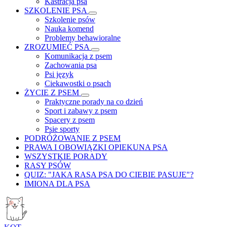
Kastracja psa
SZKOLENIE PSA
Szkolenie psów
Nauka komend
Problemy behawioralne
ZROZUMIEĆ PSA
Komunikacja z psem
Zachowania psa
Psi język
Ciekawostki o psach
ŻYCIE Z PSEM
Praktyczne porady na co dzień
Sport i zabawy z psem
Spacery z psem
Psie sporty
PODRÓŻOWANIE Z PSEM
PRAWA I OBOWIĄZKI OPIEKUNA PSA
WSZYSTKIE PORADY
RASY PSÓW
QUIZ: "JAKA RASA PSA DO CIEBIE PASUJE"?
IMIONA DLA PSA