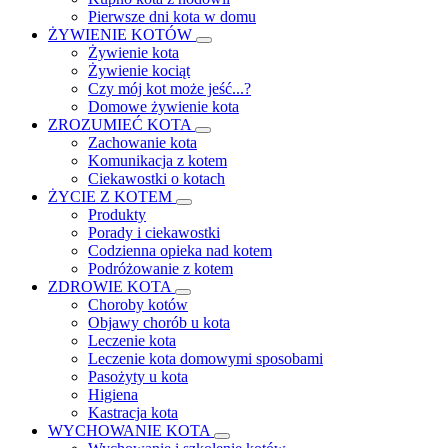
Pierwsze dni kota w domu
ŻYWIENIE KOTÓW
Żywienie kota
Żywienie kociąt
Czy mój kot może jeść...?
Domowe żywienie kota
ZROZUMIEĆ KOTA
Zachowanie kota
Komunikacja z kotem
Ciekawostki o kotach
ŻYCIE Z KOTEM
Produkty
Porady i ciekawostki
Codzienna opieka nad kotem
Podróżowanie z kotem
ZDROWIE KOTA
Choroby kotów
Objawy chorób u kota
Leczenie kota
Leczenie kota domowymi sposobami
Pasożyty u kota
Higiena
Kastracja kota
WYCHOWANIE KOTA