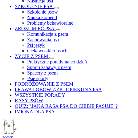
Kastracja psa
SZKOLENIE PSA
Szkolenie psów
Nauka komend
Problemy behawioralne
ZROZUMIEĆ PSA
Komunikacja z psem
Zachowania psa
Psi język
Ciekawostki o psach
ŻYCIE Z PSEM
Praktyczne porady na co dzień
Sport i zabawy z psem
Spacery z psem
Psie sporty
PODRÓŻOWANIE Z PSEM
PRAWA I OBOWIĄZKI OPIEKUNA PSA
WSZYSTKIE PORADY
RASY PSÓW
QUIZ: "JAKA RASA PSA DO CIEBIE PASUJE"?
IMIONA DLA PSA