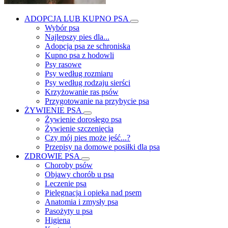
ADOPCJA LUB KUPNO PSA
Wybór psa
Najlepszy pies dla...
Adopcja psa ze schroniska
Kupno psa z hodowli
Psy rasowe
Psy według rozmiaru
Psy według rodzaju sierści
Krzyżowanie ras psów
Przygotowanie na przybycie psa
ŻYWIENIE PSA
Żywienie dorosłego psa
Żywienie szczenięcia
Czy mój pies może jeść...?
Przepisy na domowe posiłki dla psa
ZDROWIE PSA
Choroby psów
Objawy chorób u psa
Leczenie psa
Pielęgnacja i opieka nad psem
Anatomia i zmysły psa
Pasożyty u psa
Higiena