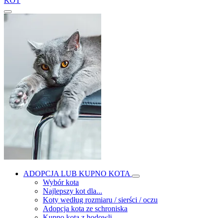
KOT
ADOPCJA LUB KUPNO KOTA
Wybór kota
Najlepszy kot dla...
Koty według rozmiaru / sierści / oczu
Adopcja kota ze schroniska
Kupno kota z hodowli