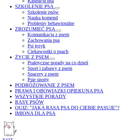
Kastracja psa
SZKOLENIE PSA
Szkolenie psów
Nauka komend
Problemy behawioralne
ZROZUMIEĆ PSA
Komunikacja z psem
Zachowania psa
Psi język
Ciekawostki o psach
ŻYCIE Z PSEM
Praktyczne porady na co dzień
Sport i zabawy z psem
Spacery z psem
Psie sporty
PODRÓŻOWANIE Z PSEM
PRAWA I OBOWIĄZKI OPIEKUNA PSA
WSZYSTKIE PORADY
RASY PSÓW
QUIZ: "JAKA RASA PSA DO CIEBIE PASUJE"?
IMIONA DLA PSA