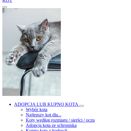
KOT
ADOPCJA LUB KUPNO KOTA
Wybór kota
Najlepszy kot dla...
Koty według rozmiaru / sierści / oczu
Adopcja kota ze schroniska
Kupno kota z hodowli