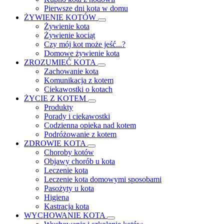
Pierwsze dni kota w domu
ŻYWIENIE KOTÓW
Żywienie kota
Żywienie kociąt
Czy mój kot może jeść...?
Domowe żywienie kota
ZROZUMIEĆ KOTA
Zachowanie kota
Komunikacja z kotem
Ciekawostki o kotach
ŻYCIE Z KOTEM
Produkty
Porady i ciekawostki
Codzienna opieka nad kotem
Podróżowanie z kotem
ZDROWIE KOTA
Choroby kotów
Objawy chorób u kota
Leczenie kota
Leczenie kota domowymi sposobami
Pasożyty u kota
Higiena
Kastracja kota
WYCHOWANIE KOTA