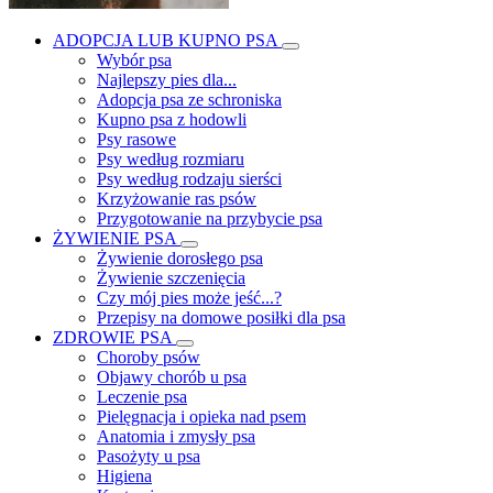
ADOPCJA LUB KUPNO PSA
Wybór psa
Najlepszy pies dla...
Adopcja psa ze schroniska
Kupno psa z hodowli
Psy rasowe
Psy według rozmiaru
Psy według rodzaju sierści
Krzyżowanie ras psów
Przygotowanie na przybycie psa
ŻYWIENIE PSA
Żywienie dorosłego psa
Żywienie szczenięcia
Czy mój pies może jeść...?
Przepisy na domowe posiłki dla psa
ZDROWIE PSA
Choroby psów
Objawy chorób u psa
Leczenie psa
Pielęgnacja i opieka nad psem
Anatomia i zmysły psa
Pasożyty u psa
Higiena