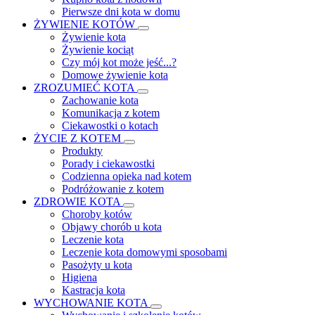
Pierwsze dni kota w domu
ŻYWIENIE KOTÓW
Żywienie kota
Żywienie kociąt
Czy mój kot może jeść...?
Domowe żywienie kota
ZROZUMIEĆ KOTA
Zachowanie kota
Komunikacja z kotem
Ciekawostki o kotach
ŻYCIE Z KOTEM
Produkty
Porady i ciekawostki
Codzienna opieka nad kotem
Podróżowanie z kotem
ZDROWIE KOTA
Choroby kotów
Objawy chorób u kota
Leczenie kota
Leczenie kota domowymi sposobami
Pasożyty u kota
Higiena
Kastracja kota
WYCHOWANIE KOTA