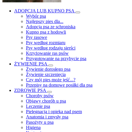
ADOPCJA LUB KUPNO PSA
Wybór psa
Najlepszy pies dla...
Adopcja psa ze schroniska
Kupno psa z hodowli
Psy rasowe
Psy według rozmiaru
Psy według rodzaju sierści
Krzyżowanie ras psów
Przygotowanie na przybycie psa
ŻYWIENIE PSA
Żywienie dorosłego psa
Żywienie szczenięcia
Czy mój pies może jeść...?
Przepisy na domowe posiłki dla psa
ZDROWIE PSA
Choroby psów
Objawy chorób u psa
Leczenie psa
Pielęgnacja i opieka nad psem
Anatomia i zmysły psa
Pasożyty u psa
Higiena