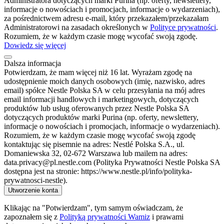
Administratora dotyczących marki Purina (np. oferty, newslettery,
informacje o nowościach i promocjach, informacje o wydarzeniach),
za pośrednictwem adresu e-mail, który przekazałem/przekazałam
Administratorowi na zasadach określonych w
Polityce prywatności
.
Rozumiem, że w każdym czasie mogę wycofać swoją zgodę.
Dowiedz się więcej
Dalsza informacja
Potwierdzam, że mam więcej niż 16 lat. Wyrażam zgodę na
udostępnienie moich danych osobowych (imię, nazwisko, adres
email) spółce Nestle Polska SA w celu przesyłania na mój adres
email informacji handlowych i marketingowych, dotyczących
produktów lub usług oferowanych przez Nestle Polska SA
dotyczących produktów marki Purina (np. oferty, newslettery,
informacje o nowościach i promocjach, informacje o wydarzeniach).
Rozumiem, że w każdym czasie mogę wycofać swoją zgodę
kontaktując się pisemnie na adres: Nestlé Polska S.A., ul.
Domaniewska 32, 02-672 Warszawa lub mailem na adres:
data.privacy@pl.nestle.com (Polityka Prywatności Nestle Polska SA
dostępna jest na stronie: https://www.nestle.pl/info/polityka-
prywatnosci-nestle).
Utworzenie konta
Klikając na "Potwierdzam", tym samym oświadczam, że
zapoznałem się z
Polityką prywatności Wamiz
i prawami