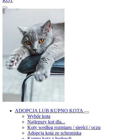
KOT
ADOPCJA LUB KUPNO KOTA
Wybór kota
Najlepszy kot dla...
Koty według rozmiaru / sierści / oczu
Adopcja kota ze schroniska
Kupno kota z hodowli