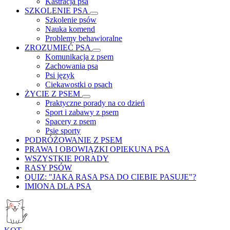
Kastracja psa
SZKOLENIE PSA
Szkolenie psów
Nauka komend
Problemy behawioralne
ZROZUMIEĆ PSA
Komunikacja z psem
Zachowania psa
Psi język
Ciekawostki o psach
ŻYCIE Z PSEM
Praktyczne porady na co dzień
Sport i zabawy z psem
Spacery z psem
Psie sporty
PODRÓŻOWANIE Z PSEM
PRAWA I OBOWIĄZKI OPIEKUNA PSA
WSZYSTKIE PORADY
RASY PSÓW
QUIZ: "JAKA RASA PSA DO CIEBIE PASUJE"?
IMIONA DLA PSA