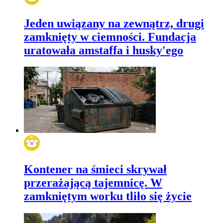
Jeden uwiązany na zewnątrz, drugi
zamknięty w ciemności. Fundacja
uratowała amstaffa i husky'ego
Kontener na śmieci skrywał
przerażającą tajemnicę. W
zamkniętym worku tliło się życie