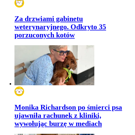
Za drzwiami gabinetu
weterynaryjnego. Odkryto 35
porzuconych kotów
Monika Richardson po śmierci psa
ujawniła rachunek z kliniki,
wywołując burzę w mediach