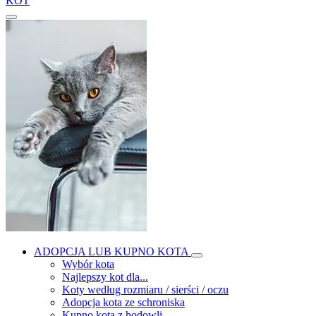
KOT
ADOPCJA LUB KUPNO KOTA
Wybór kota
Najlepszy kot dla...
Koty według rozmiaru / sierści / oczu
Adopcja kota ze schroniska
Kupno kota z hodowli