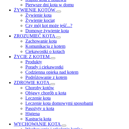
Pierwsze dni kota w domu
ŻYWIENIE KOTÓW
Żywienie kota
Żywienie kociąt
Czy mój kot może jeść...?
Domowe żywienie kota
ZROZUMIEĆ KOTA
Zachowanie kota
Komunikacja z kotem
Ciekawostki o kotach
ŻYCIE Z KOTEM
Produkty
Porady i ciekawostki
Codzienna opieka nad kotem
Podróżowanie z kotem
ZDROWIE KOTA
Choroby kotów
Objawy chorób u kota
Leczenie kota
Leczenie kota domowymi sposobami
Pasożyty u kota
Higiena
Kastracja kota
WYCHOWANIE KOTA