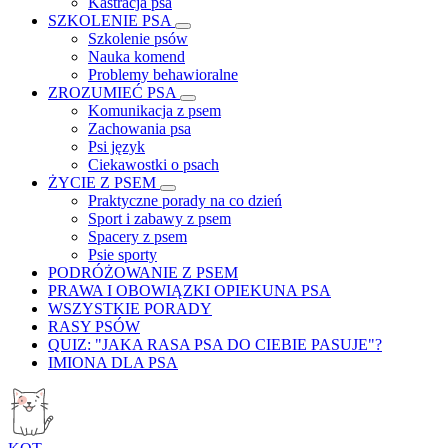
Kastracja psa
SZKOLENIE PSA
Szkolenie psów
Nauka komend
Problemy behawioralne
ZROZUMIEĆ PSA
Komunikacja z psem
Zachowania psa
Psi język
Ciekawostki o psach
ŻYCIE Z PSEM
Praktyczne porady na co dzień
Sport i zabawy z psem
Spacery z psem
Psie sporty
PODRÓŻOWANIE Z PSEM
PRAWA I OBOWIĄZKI OPIEKUNA PSA
WSZYSTKIE PORADY
RASY PSÓW
QUIZ: "JAKA RASA PSA DO CIEBIE PASUJE"?
IMIONA DLA PSA