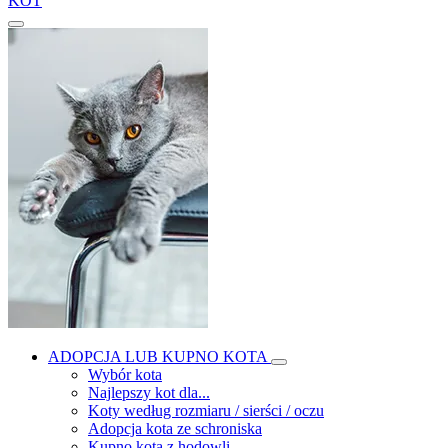
KOT
ADOPCJA LUB KUPNO KOTA
Wybór kota
Najlepszy kot dla...
Koty według rozmiaru / sierści / oczu
Adopcja kota ze schroniska
Kupno kota z hodowli