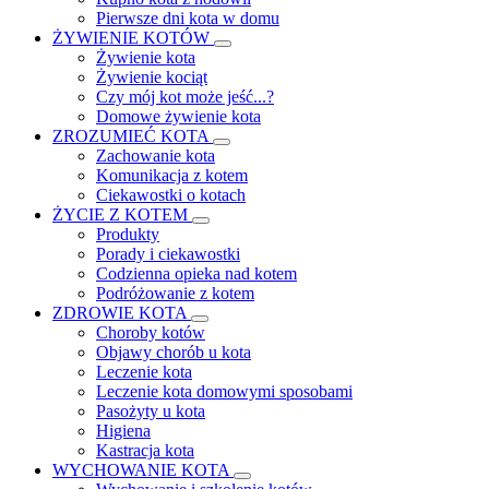
Pierwsze dni kota w domu
ŻYWIENIE KOTÓW
Żywienie kota
Żywienie kociąt
Czy mój kot może jeść...?
Domowe żywienie kota
ZROZUMIEĆ KOTA
Zachowanie kota
Komunikacja z kotem
Ciekawostki o kotach
ŻYCIE Z KOTEM
Produkty
Porady i ciekawostki
Codzienna opieka nad kotem
Podróżowanie z kotem
ZDROWIE KOTA
Choroby kotów
Objawy chorób u kota
Leczenie kota
Leczenie kota domowymi sposobami
Pasożyty u kota
Higiena
Kastracja kota
WYCHOWANIE KOTA