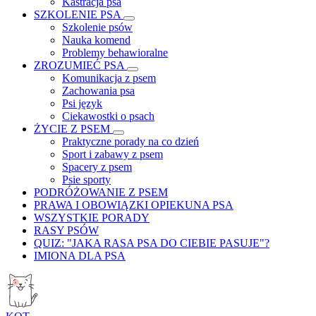
Kastracja psa
SZKOLENIE PSA
Szkolenie psów
Nauka komend
Problemy behawioralne
ZROZUMIEĆ PSA
Komunikacja z psem
Zachowania psa
Psi język
Ciekawostki o psach
ŻYCIE Z PSEM
Praktyczne porady na co dzień
Sport i zabawy z psem
Spacery z psem
Psie sporty
PODRÓŻOWANIE Z PSEM
PRAWA I OBOWIĄZKI OPIEKUNA PSA
WSZYSTKIE PORADY
RASY PSÓW
QUIZ: "JAKA RASA PSA DO CIEBIE PASUJE"?
IMIONA DLA PSA