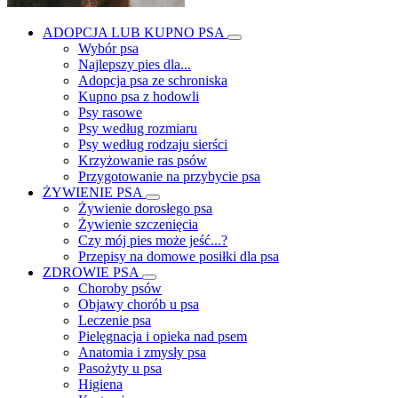
ADOPCJA LUB KUPNO PSA
Wybór psa
Najlepszy pies dla...
Adopcja psa ze schroniska
Kupno psa z hodowli
Psy rasowe
Psy według rozmiaru
Psy według rodzaju sierści
Krzyżowanie ras psów
Przygotowanie na przybycie psa
ŻYWIENIE PSA
Żywienie dorosłego psa
Żywienie szczenięcia
Czy mój pies może jeść...?
Przepisy na domowe posiłki dla psa
ZDROWIE PSA
Choroby psów
Objawy chorób u psa
Leczenie psa
Pielęgnacja i opieka nad psem
Anatomia i zmysły psa
Pasożyty u psa
Higiena