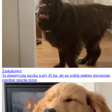
Zaskakujące
Ta gigantyczna suczka waży 45 kg, ale na widok małego stworzenia
zupełnie straciła rezon