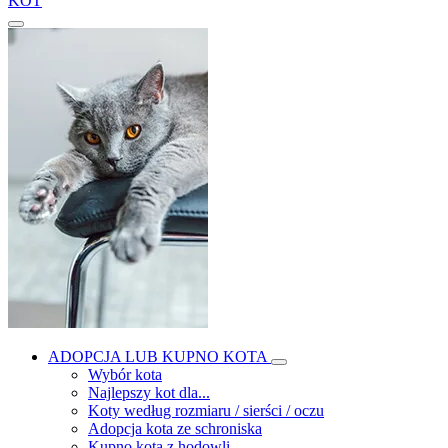
KOT
ADOPCJA LUB KUPNO KOTA
Wybór kota
Najlepszy kot dla...
Koty według rozmiaru / sierści / oczu
Adopcja kota ze schroniska
Kupno kota z hodowli