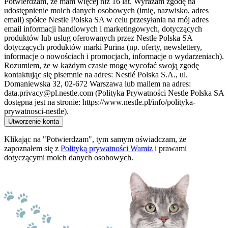
Potwierdzam, że mam więcej niż 16 lat. Wyrażam zgodę na
udostępnienie moich danych osobowych (imię, nazwisko, adres
email) spółce Nestle Polska SA w celu przesyłania na mój adres
email informacji handlowych i marketingowych, dotyczących
produktów lub usług oferowanych przez Nestle Polska SA
dotyczących produktów marki Purina (np. oferty, newslettery,
informacje o nowościach i promocjach, informacje o wydarzeniach).
Rozumiem, że w każdym czasie mogę wycofać swoją zgodę
kontaktując się pisemnie na adres: Nestlé Polska S.A., ul.
Domaniewska 32, 02-672 Warszawa lub mailem na adres:
data.privacy@pl.nestle.com (Polityka Prywatności Nestle Polska SA
dostępna jest na stronie: https://www.nestle.pl/info/polityka-
prywatnosci-nestle).
Utworzenie konta
Klikając na "Potwierdzam", tym samym oświadczam, że
zapoznałem się z
Polityką prywatności Wamiz
i prawami
dotyczącymi moich danych osobowych.