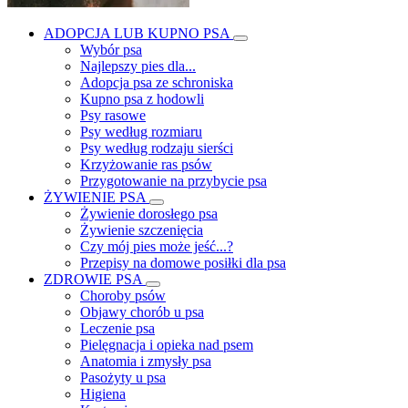
ADOPCJA LUB KUPNO PSA
Wybór psa
Najlepszy pies dla...
Adopcja psa ze schroniska
Kupno psa z hodowli
Psy rasowe
Psy według rozmiaru
Psy według rodzaju sierści
Krzyżowanie ras psów
Przygotowanie na przybycie psa
ŻYWIENIE PSA
Żywienie dorosłego psa
Żywienie szczenięcia
Czy mój pies może jeść...?
Przepisy na domowe posiłki dla psa
ZDROWIE PSA
Choroby psów
Objawy chorób u psa
Leczenie psa
Pielęgnacja i opieka nad psem
Anatomia i zmysły psa
Pasożyty u psa
Higiena