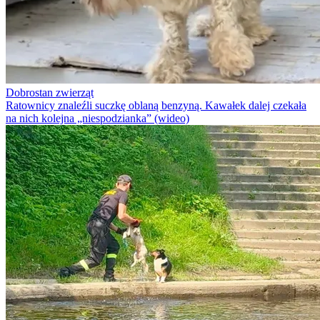
Dobrostan zwierząt
Ratownicy znaleźli suczkę oblaną benzyną. Kawałek dalej czekała
na nich kolejna „niespodzianka” (wideo)