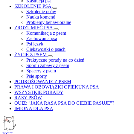
Kastracja psa
SZKOLENIE PSA
Szkolenie psów
Nauka komend
Problemy behawioralne
ZROZUMIEĆ PSA
Komunikacja z psem
Zachowania psa
Psi język
Ciekawostki o psach
ŻYCIE Z PSEM
Praktyczne porady na co dzień
Sport i zabawy z psem
Spacery z psem
Psie sporty
PODRÓŻOWANIE Z PSEM
PRAWA I OBOWIĄZKI OPIEKUNA PSA
WSZYSTKIE PORADY
RASY PSÓW
QUIZ: "JAKA RASA PSA DO CIEBIE PASUJE"?
IMIONA DLA PSA