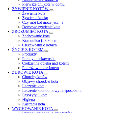
Pierwsze dni kota w domu
ŻYWIENIE KOTÓW
Żywienie kota
Żywienie kociąt
Czy mój kot może jeść...?
Domowe żywienie kota
ZROZUMIEĆ KOTA
Zachowanie kota
Komunikacja z kotem
Ciekawostki o kotach
ŻYCIE Z KOTEM
Produkty
Porady i ciekawostki
Codzienna opieka nad kotem
Podróżowanie z kotem
ZDROWIE KOTA
Choroby kotów
Objawy chorób u kota
Leczenie kota
Leczenie kota domowymi sposobami
Pasożyty u kota
Higiena
Kastracja kota
WYCHOWANIE KOTA