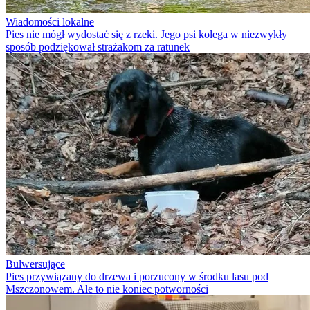
Wiadomości lokalne
Pies nie mógł wydostać się z rzeki. Jego psi kolega w niezwykły
sposób podziękował strażakom za ratunek
Bulwersujące
Pies przywiązany do drzewa i porzucony w środku lasu pod
Mszczonowem. Ale to nie koniec potworności