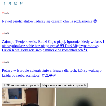
Nawet psiolicjalntowi zdarzy się czasem chwila rozluźnienia 😅
Zajmuje Twoje krzesło. Budzi Cię o piątej. Ignoruje, kiedy wołasz. I
nie wyobrażasz sobie bez niego życia! 🥰 Dziś Międzynarodowy
Dzień Kota. Pokażcie swoje mruczki w komentarzach 🐾
Pożary w Europie zbierają żniwa. Brawa dla tych, którzy walczą o
każdą potrzebującą istotę! 👏🙏❤️‍🩹
TOP aktualności o psach
Najnowsze aktualności o psach