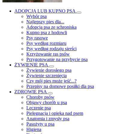
ADOPCJA LUB KUPNO PSA
Wybór psa
Najlepszy pies dla...
Adopcja psa ze schroniska
Kupno psa z hodowli
Psy rasowe
Psy według rozmiaru
Psy według rodzaju sierści
Krzyżowanie ras psów
Przygotowanie na przybycie psa
ŻYWIENIE PSA
Żywienie dorosłego psa
Żywienie szczenięcia
Czy mój pies może jeść...?
Przepisy na domowe posiłki dla psa
ZDROWIE PSA
Choroby psów
Objawy chorób u psa
Leczenie psa
Pielęgnacja i opieka nad psem
Anatomia i zmysły psa
Pasożyty u psa
Higiena