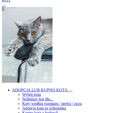
KOT
ADOPCJA LUB KUPNO KOTA
Wybór kota
Najlepszy kot dla...
Koty według rozmiaru / sierści / oczu
Adopcja kota ze schroniska
Kupno kota z hodowli