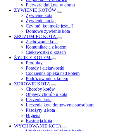
Pierwsze dni kota w domu
ŻYWIENIE KOTÓW
Żywienie kota
Żywienie kociąt
Czy mój kot może jeść...?
Domowe żywienie kota
ZROZUMIEĆ KOTA
Zachowanie kota
Komunikacja z kotem
Ciekawostki o kotach
ŻYCIE Z KOTEM
Produkty
Porady i ciekawostki
Codzienna opieka nad kotem
Podróżowanie z kotem
ZDROWIE KOTA
Choroby kotów
Objawy chorób u kota
Leczenie kota
Leczenie kota domowymi sposobami
Pasożyty u kota
Higiena
Kastracja kota
WYCHOWANIE KOTA