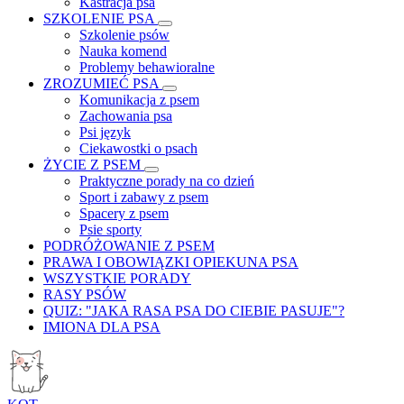
Kastracja psa
SZKOLENIE PSA
Szkolenie psów
Nauka komend
Problemy behawioralne
ZROZUMIEĆ PSA
Komunikacja z psem
Zachowania psa
Psi język
Ciekawostki o psach
ŻYCIE Z PSEM
Praktyczne porady na co dzień
Sport i zabawy z psem
Spacery z psem
Psie sporty
PODRÓŻOWANIE Z PSEM
PRAWA I OBOWIĄZKI OPIEKUNA PSA
WSZYSTKIE PORADY
RASY PSÓW
QUIZ: "JAKA RASA PSA DO CIEBIE PASUJE"?
IMIONA DLA PSA