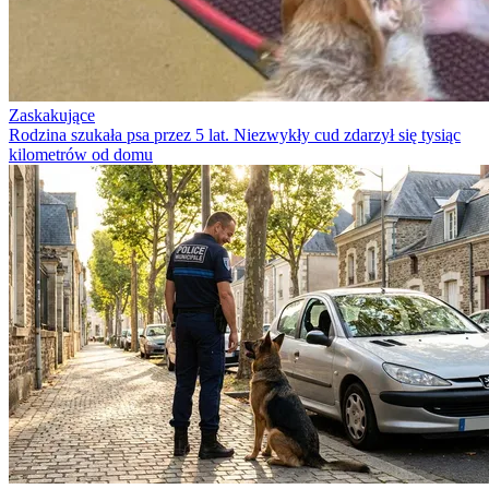
Zaskakujące
Rodzina szukała psa przez 5 lat. Niezwykły cud zdarzył się tysiąc
kilometrów od domu