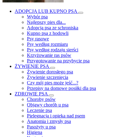
ADOPCJA LUB KUPNO PSA
Wybór psa
Najlepszy pies dla...
Adopcja psa ze schroniska
Kupno psa z hodowli
Psy rasowe
Psy według rozmiaru
Psy według rodzaju sierści
Krzyżowanie ras psów
Przygotowanie na przybycie psa
ŻYWIENIE PSA
Żywienie dorosłego psa
Żywienie szczenięcia
Czy mój pies może jeść...?
Przepisy na domowe posiłki dla psa
ZDROWIE PSA
Choroby psów
Objawy chorób u psa
Leczenie psa
Pielęgnacja i opieka nad psem
Anatomia i zmysły psa
Pasożyty u psa
Higiena