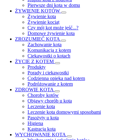
Pierwsze dni kota w domu
ŻYWIENIE KOTÓW
Żywienie kota
Żywienie kociąt
Czy mój kot może jeść...?
Domowe żywienie kota
ZROZUMIEĆ KOTA
Zachowanie kota
Komunikacja z kotem
Ciekawostki o kotach
ŻYCIE Z KOTEM
Produkty
Porady i ciekawostki
Codzienna opieka nad kotem
Podróżowanie z kotem
ZDROWIE KOTA
Choroby kotów
Objawy chorób u kota
Leczenie kota
Leczenie kota domowymi sposobami
Pasożyty u kota
Higiena
Kastracja kota
WYCHOWANIE KOTA