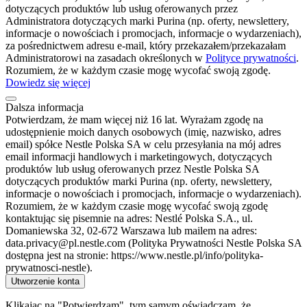
dotyczących produktów lub usług oferowanych przez
Administratora dotyczących marki Purina (np. oferty, newslettery,
informacje o nowościach i promocjach, informacje o wydarzeniach),
za pośrednictwem adresu e-mail, który przekazałem/przekazałam
Administratorowi na zasadach określonych w
Polityce prywatności
.
Rozumiem, że w każdym czasie mogę wycofać swoją zgodę.
Dowiedz się więcej
Dalsza informacja
Potwierdzam, że mam więcej niż 16 lat. Wyrażam zgodę na
udostępnienie moich danych osobowych (imię, nazwisko, adres
email) spółce Nestle Polska SA w celu przesyłania na mój adres
email informacji handlowych i marketingowych, dotyczących
produktów lub usług oferowanych przez Nestle Polska SA
dotyczących produktów marki Purina (np. oferty, newslettery,
informacje o nowościach i promocjach, informacje o wydarzeniach).
Rozumiem, że w każdym czasie mogę wycofać swoją zgodę
kontaktując się pisemnie na adres: Nestlé Polska S.A., ul.
Domaniewska 32, 02-672 Warszawa lub mailem na adres:
data.privacy@pl.nestle.com (Polityka Prywatności Nestle Polska SA
dostępna jest na stronie: https://www.nestle.pl/info/polityka-
prywatnosci-nestle).
Utworzenie konta
Klikając na "Potwierdzam", tym samym oświadczam, że