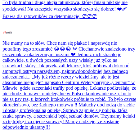
To była trudna i długa akcja ratunkowa, której finału nikt się nie
spodziewał! Na szczęście wszystko skończyło się dobrze! ❤️‍🩹
Brawa dla ratowników za determinację! 👏👏👏
Nie mamy na to słów. Chce nam się płakać i naprawdę nie
potrafimy tego zrozumieć 😭😭😭 W Ciechanowie znaleziono trzy
szczeniaki z okaleczonymi uszami 💔 Jedno z nich straciło je
całkowicie, u dwóch pozostałych uszy wisiały już tylko na
skrawkach skóry. Jak przekazali lekarze, ktoś próbował dokonać
amputacji ostrym narzędziem, najprawdopodobniej bez żadnego
znieczulenia... „My już różne rzeczy widzieliśmy, ale to jest
absolutnie niepojęte" napisało Centrum Weterynaryjne „Centaur" w
Mławie, gdzie szczeniaki trafiły pod opiekę. Lekarze podkreślają, że
nie chodzi tu nawet o nielegalne w Polsce kopiowanie uszu, bo to
nie są psy ras, u których ktokolwiek próbuje to robić. To było czyste
okrucieństwo, bez żadnego motywu ‼️ Maluchy dochodzą do siebie
i dostają profesjonalną opiekę. Sprawą zajmuje się policja, która
szuka sprawcy, a szczeniaki będą szukać domów. Trzymamy kciuki
za tę trójkę i za ujęcie sprawcy! Mamy nadzieję, że zostanie
odpowiednio ukarany!!!