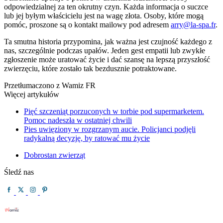
odpowiedzialnej za ten okrutny czyn. Każda informacja o suczce
lub jej byłym właścicielu jest na wagę złota. Osoby, które mogą
pomóc, proszone są o kontakt mailowy pod adresem
arry@la-spa.fr
.
Ta smutna historia przypomina, jak ważna jest czujność każdego z
nas, szczególnie podczas upałów. Jeden gest empatii lub zwykłe
zgłoszenie może uratować życie i dać szansę na lepszą przyszłość
zwierzęciu, które zostało tak bezdusznie potraktowane.
Przetłumaczono z Wamiz FR
Więcej artykułów
Pięć szczeniąt porzuconych w torbie pod supermarketem.
Pomoc nadeszła w ostatniej chwili
Pies uwięziony w rozgrzanym aucie. Policjanci podjęli
radykalną decyzję, by ratować mu życie
Dobrostan zwierząt
Śledź nas