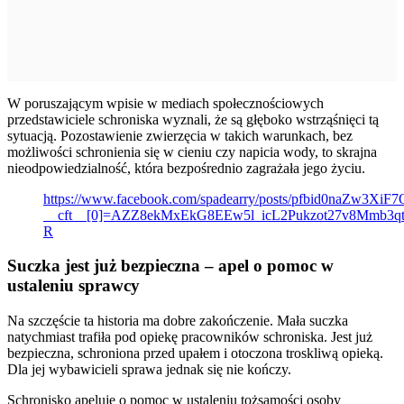
W poruszającym wpisie w mediach społecznościowych
przedstawiciele schroniska wyznali, że są głęboko wstrząśnięci tą
sytuacją. Pozostawienie zwierzęcia w takich warunkach, bez
możliwości schronienia się w cieniu czy napicia wody, to skrajna
nieodpowiedzialność, która bezpośrednio zagrażała jego życiu.
https://www.facebook.com/spadearry/posts/pfbid0n
__cft__[0]=AZZ8ekMxEkG8EEw5l_icL2Pukzot27v8Mm
R
Suczka jest już bezpieczna – apel o pomoc w
ustaleniu sprawcy
Na szczęście ta historia ma dobre zakończenie. Mała suczka
natychmiast trafiła pod opiekę pracowników schroniska. Jest już
bezpieczna, schroniona przed upałem i otoczona troskliwą opieką.
Dla jej wybawicieli sprawa jednak się nie kończy.
Schronisko apeluje o pomoc w ustaleniu tożsamości osoby