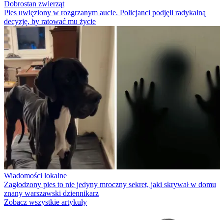
Dobrostan zwierząt
Pies uwięziony w rozgrzanym aucie. Policjanci podjęli radykalną
decyzję, by ratować mu życie
Wiadomości lokalne
Zagłodzony pies to nie jedyny mroczny sekret, jaki skrywał w domu
znany warszawski dziennikarz
Zobacz wszystkie artykuły