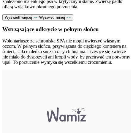
znaleziono maleńkiego psa w krytycznym stanie. Zwierzę padło
ofiarą wyjątkowo okrutnego porzucenia.
Wyświetl więcej
Wyświetl mniej
Wstrząsające odkrycie w pełnym słońcu
Wolontariusze ze schroniska SPA nie mogli uwierzyć własnym
oczom. W pełnym słońcu, przywiązana do ciężkiego kontenera na
śmieci, stała maleńka suczka rasy chihuahua. Trzęsące się zwierzę
nie miało do dyspozycji ani kropli wody, by przetrwać ten potworny
upał. To porzucenie wymyka się wszelkiemu zrozumieniu.