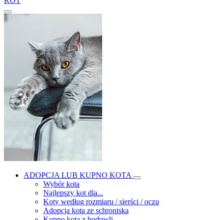
KOT
ADOPCJA LUB KUPNO KOTA
Wybór kota
Najlepszy kot dla...
Koty według rozmiaru / sierści / oczu
Adopcja kota ze schroniska
Kupno kota z hodowli