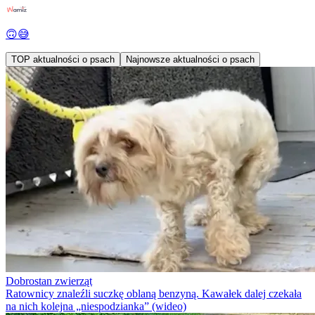
🙃😅
TOP aktualności o psach
Najnowsze aktualności o psach
Dobrostan zwierząt
Ratownicy znaleźli suczkę oblaną benzyną. Kawałek dalej czekała
na nich kolejna „niespodzianka” (wideo)