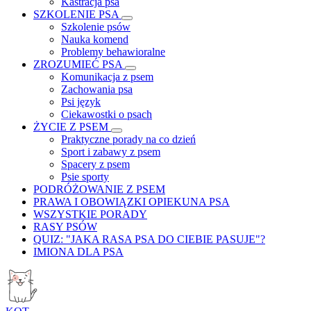
Kastracja psa
SZKOLENIE PSA
Szkolenie psów
Nauka komend
Problemy behawioralne
ZROZUMIEĆ PSA
Komunikacja z psem
Zachowania psa
Psi język
Ciekawostki o psach
ŻYCIE Z PSEM
Praktyczne porady na co dzień
Sport i zabawy z psem
Spacery z psem
Psie sporty
PODRÓŻOWANIE Z PSEM
PRAWA I OBOWIĄZKI OPIEKUNA PSA
WSZYSTKIE PORADY
RASY PSÓW
QUIZ: "JAKA RASA PSA DO CIEBIE PASUJE"?
IMIONA DLA PSA