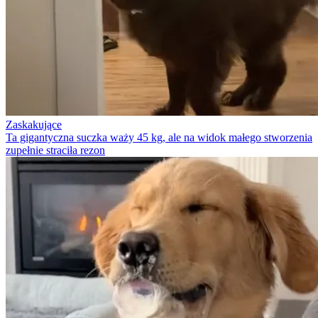
Zaskakujące
Ta gigantyczna suczka waży 45 kg, ale na widok małego stworzenia
zupełnie straciła rezon