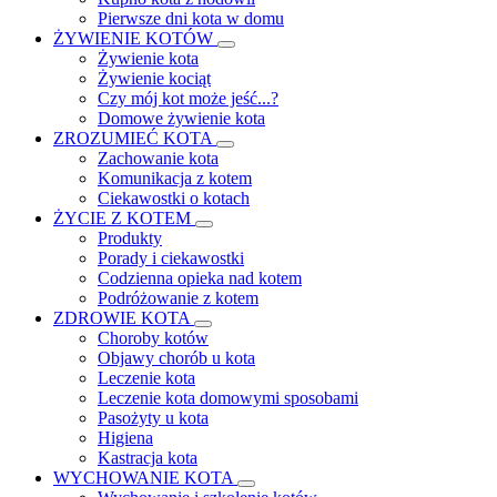
Pierwsze dni kota w domu
ŻYWIENIE KOTÓW
Żywienie kota
Żywienie kociąt
Czy mój kot może jeść...?
Domowe żywienie kota
ZROZUMIEĆ KOTA
Zachowanie kota
Komunikacja z kotem
Ciekawostki o kotach
ŻYCIE Z KOTEM
Produkty
Porady i ciekawostki
Codzienna opieka nad kotem
Podróżowanie z kotem
ZDROWIE KOTA
Choroby kotów
Objawy chorób u kota
Leczenie kota
Leczenie kota domowymi sposobami
Pasożyty u kota
Higiena
Kastracja kota
WYCHOWANIE KOTA