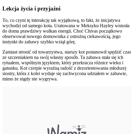
Lekcja życia i przyjaźni
To, co czyni tę interakcję tak wyjątkową, to fakt, że inicjatywa
wychodzi od samego kota. Uratowana w Meksyku Hayley wniosła
do domu prawdziwy wulkan energii. Choć Chivas początkowo
obserwował nowego domownika z ostrożną ciekawością, jego
instynkt do zabawy szybko wziął górę.
Zamiast stronić od towarzystwa, starszy kot postanowił spędzić czas
ze szczeniakiem na swój własny sposób. Ta zabawa stała się ich
rytuałem, wspólnym językiem, który przekracza różnice wieku i
gatunku. Kot czerpie wyraźną radość z dezorientowania młodszej
siostry, która z kolei wydaje się zachwycona udziałem w zabawie,
mimo że nigdy nie wygrywa.