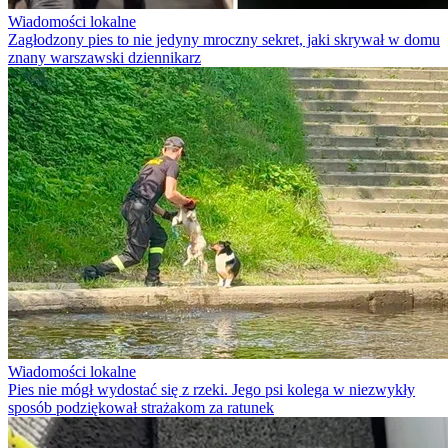
Wiadomości lokalne
Zagłodzony pies to nie jedyny mroczny sekret, jaki skrywał w domu
znany warszawski dziennikarz
Wiadomości lokalne
Pies nie mógł wydostać się z rzeki. Jego psi kolega w niezwykły
sposób podziękował strażakom za ratunek