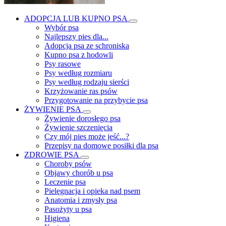
ADOPCJA LUB KUPNO PSA
Wybór psa
Najlepszy pies dla...
Adopcja psa ze schroniska
Kupno psa z hodowli
Psy rasowe
Psy według rozmiaru
Psy według rodzaju sierści
Krzyżowanie ras psów
Przygotowanie na przybycie psa
ŻYWIENIE PSA
Żywienie dorosłego psa
Żywienie szczenięcia
Czy mój pies może jeść...?
Przepisy na domowe posiłki dla psa
ZDROWIE PSA
Choroby psów
Objawy chorób u psa
Leczenie psa
Pielęgnacja i opieka nad psem
Anatomia i zmysły psa
Pasożyty u psa
Higiena