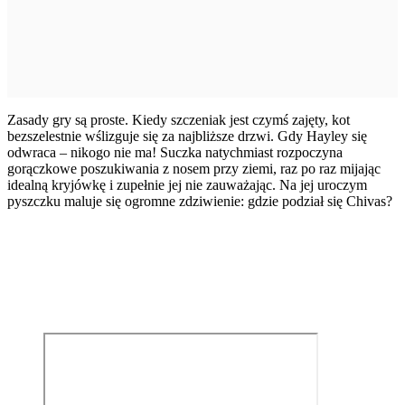
Zasady gry są proste. Kiedy szczeniak jest czymś zajęty, kot
bezszelestnie wślizguje się za najbliższe drzwi. Gdy Hayley się
odwraca – nikogo nie ma! Suczka natychmiast rozpoczyna
gorączkowe poszukiwania z nosem przy ziemi, raz po raz mijając
idealną kryjówkę i zupełnie jej nie zauważając. Na jej uroczym
pyszczku maluje się ogromne zdziwienie: gdzie podział się Chivas?