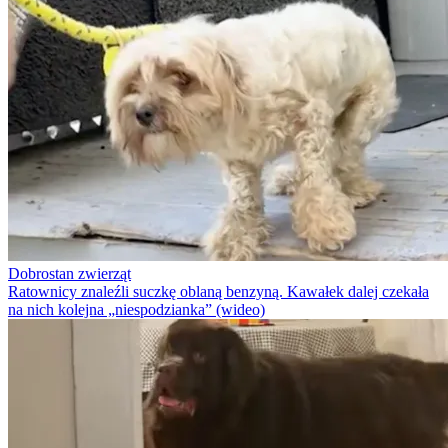
Dobrostan zwierząt
Ratownicy znaleźli suczkę oblaną benzyną. Kawałek dalej czekała
na nich kolejna „niespodzianka” (wideo)