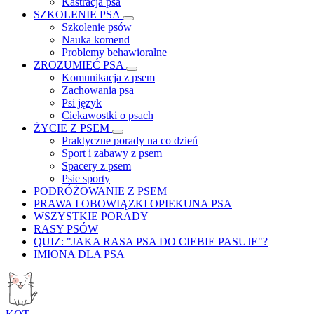
Kastracja psa
SZKOLENIE PSA
Szkolenie psów
Nauka komend
Problemy behawioralne
ZROZUMIEĆ PSA
Komunikacja z psem
Zachowania psa
Psi język
Ciekawostki o psach
ŻYCIE Z PSEM
Praktyczne porady na co dzień
Sport i zabawy z psem
Spacery z psem
Psie sporty
PODRÓŻOWANIE Z PSEM
PRAWA I OBOWIĄZKI OPIEKUNA PSA
WSZYSTKIE PORADY
RASY PSÓW
QUIZ: "JAKA RASA PSA DO CIEBIE PASUJE"?
IMIONA DLA PSA