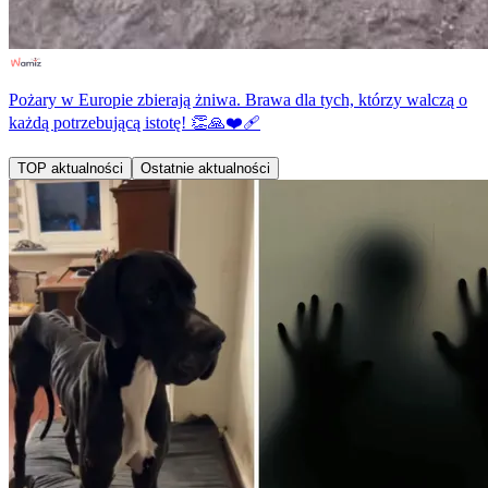
Pożary w Europie zbierają żniwa. Brawa dla tych, którzy walczą o
każdą potrzebującą istotę! 👏🙏❤️‍🩹
TOP aktualności
Ostatnie aktualności