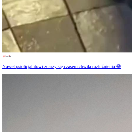
Nawet psiolicjalntowi zdarzy się czasem chwila rozluźnienia 😅