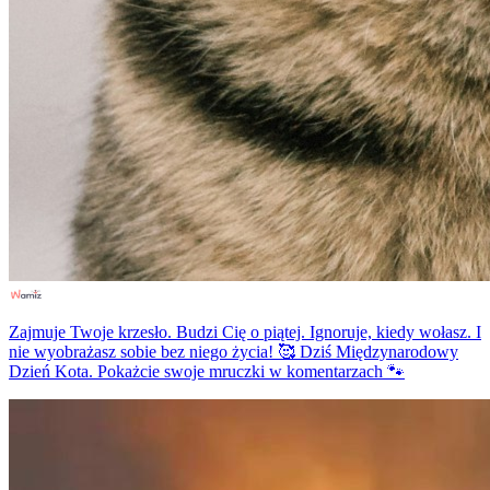
Zajmuje Twoje krzesło. Budzi Cię o piątej. Ignoruje, kiedy wołasz. I
nie wyobrażasz sobie bez niego życia! 🥰 Dziś Międzynarodowy
Dzień Kota. Pokażcie swoje mruczki w komentarzach 🐾