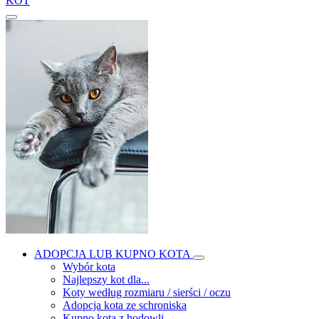
KOT
ADOPCJA LUB KUPNO KOTA
Wybór kota
Najlepszy kot dla...
Koty według rozmiaru / sierści / oczu
Adopcja kota ze schroniska
Kupno kota z hodowli