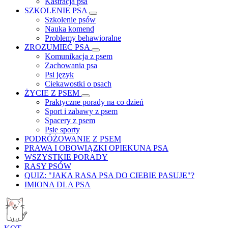
Kastracja psa
SZKOLENIE PSA
Szkolenie psów
Nauka komend
Problemy behawioralne
ZROZUMIEĆ PSA
Komunikacja z psem
Zachowania psa
Psi język
Ciekawostki o psach
ŻYCIE Z PSEM
Praktyczne porady na co dzień
Sport i zabawy z psem
Spacery z psem
Psie sporty
PODRÓŻOWANIE Z PSEM
PRAWA I OBOWIĄZKI OPIEKUNA PSA
WSZYSTKIE PORADY
RASY PSÓW
QUIZ: "JAKA RASA PSA DO CIEBIE PASUJE"?
IMIONA DLA PSA