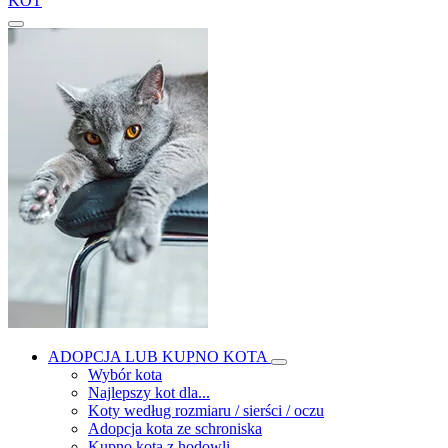
KOT
ADOPCJA LUB KUPNO KOTA
Wybór kota
Najlepszy kot dla...
Koty według rozmiaru / sierści / oczu
Adopcja kota ze schroniska
Kupno kota z hodowli