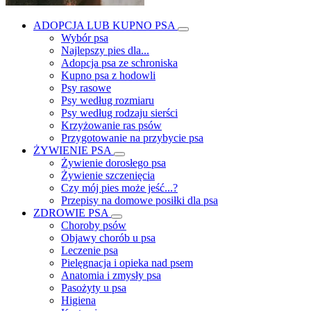
ADOPCJA LUB KUPNO PSA
Wybór psa
Najlepszy pies dla...
Adopcja psa ze schroniska
Kupno psa z hodowli
Psy rasowe
Psy według rozmiaru
Psy według rodzaju sierści
Krzyżowanie ras psów
Przygotowanie na przybycie psa
ŻYWIENIE PSA
Żywienie dorosłego psa
Żywienie szczenięcia
Czy mój pies może jeść...?
Przepisy na domowe posiłki dla psa
ZDROWIE PSA
Choroby psów
Objawy chorób u psa
Leczenie psa
Pielęgnacja i opieka nad psem
Anatomia i zmysły psa
Pasożyty u psa
Higiena