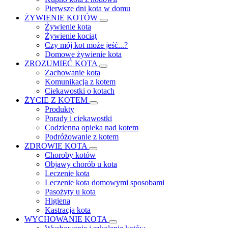
Pierwsze dni kota w domu
ŻYWIENIE KOTÓW
Żywienie kota
Żywienie kociąt
Czy mój kot może jeść...?
Domowe żywienie kota
ZROZUMIEĆ KOTA
Zachowanie kota
Komunikacja z kotem
Ciekawostki o kotach
ŻYCIE Z KOTEM
Produkty
Porady i ciekawostki
Codzienna opieka nad kotem
Podróżowanie z kotem
ZDROWIE KOTA
Choroby kotów
Objawy chorób u kota
Leczenie kota
Leczenie kota domowymi sposobami
Pasożyty u kota
Higiena
Kastracja kota
WYCHOWANIE KOTA