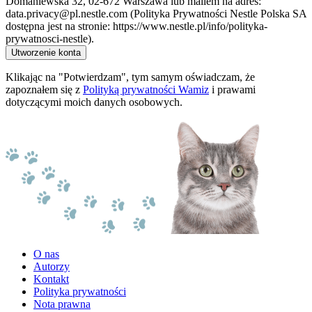
Domaniewska 32, 02-672 Warszawa lub mailem na adres:
data.privacy@pl.nestle.com (Polityka Prywatności Nestle Polska SA
dostępna jest na stronie: https://www.nestle.pl/info/polityka-
prywatnosci-nestle).
Utworzenie konta
Klikając na "Potwierdzam", tym samym oświadczam, że
zapoznałem się z
Polityką prywatności Wamiz
i prawami
dotyczącymi moich danych osobowych.
O nas
Autorzy
Kontakt
Polityka prywatności
Nota prawna