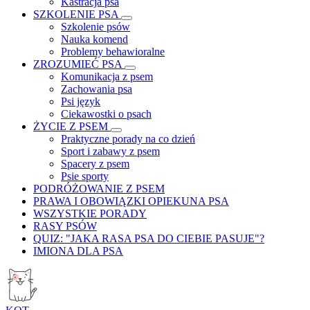
Kastracja psa
SZKOLENIE PSA
Szkolenie psów
Nauka komend
Problemy behawioralne
ZROZUMIEĆ PSA
Komunikacja z psem
Zachowania psa
Psi język
Ciekawostki o psach
ŻYCIE Z PSEM
Praktyczne porady na co dzień
Sport i zabawy z psem
Spacery z psem
Psie sporty
PODRÓŻOWANIE Z PSEM
PRAWA I OBOWIĄZKI OPIEKUNA PSA
WSZYSTKIE PORADY
RASY PSÓW
QUIZ: "JAKA RASA PSA DO CIEBIE PASUJE"?
IMIONA DLA PSA