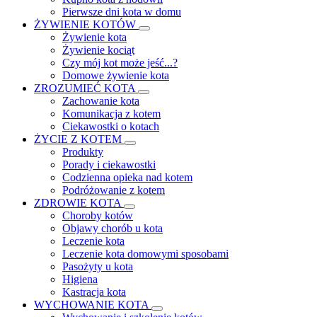
Pierwsze dni kota w domu
ŻYWIENIE KOTÓW
Żywienie kota
Żywienie kociąt
Czy mój kot może jeść...?
Domowe żywienie kota
ZROZUMIEĆ KOTA
Zachowanie kota
Komunikacja z kotem
Ciekawostki o kotach
ŻYCIE Z KOTEM
Produkty
Porady i ciekawostki
Codzienna opieka nad kotem
Podróżowanie z kotem
ZDROWIE KOTA
Choroby kotów
Objawy chorób u kota
Leczenie kota
Leczenie kota domowymi sposobami
Pasożyty u kota
Higiena
Kastracja kota
WYCHOWANIE KOTA