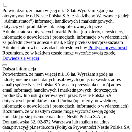
Potwierdzam, że mam więcej niż 18 lat. Wyrażam zgodę na
otrzymywanie od Nestle Polska S.A. z siedzibą w Warszawie (dalej:
„Administrator”) informacji handlowych i marketingowych,
dotyczących produktów lub usług oferowanych przez
Administratora dotyczących marki Purina (np. oferty, newslettery,
informacje o nowościach i promocjach, informacje o wydarzeniach),
za pośrednictwem adresu e-mail, który przekazałem/przekazałam
Administratorowi na zasadach określonych w
Polityce prywatności
.
Rozumiem, że w każdym czasie mogę wycofać swoją zgodę.
Dowiedz się więcej
Dalsza informacja
Potwierdzam, że mam więcej niż 16 lat. Wyrażam zgodę na
udostępnienie moich danych osobowych (imię, nazwisko, adres
email) spółce Nestle Polska SA w celu przesyłania na mój adres
email informacji handlowych i marketingowych, dotyczących
produktów lub usług oferowanych przez Nestle Polska SA
dotyczących produktów marki Purina (np. oferty, newslettery,
informacje o nowościach i promocjach, informacje o wydarzeniach).
Rozumiem, że w każdym czasie mogę wycofać swoją zgodę
kontaktując się pisemnie na adres: Nestlé Polska S.A., ul.
Domaniewska 32, 02-672 Warszawa lub mailem na adres:
data.privacy@pl.nestle.com (Polityka Prywatności Nestle Polska SA