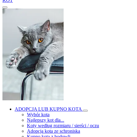
KOT
ADOPCJA LUB KUPNO KOTA
Wybór kota
Najlepszy kot dla...
Koty według rozmiaru / sierści / oczu
Adopcja kota ze schroniska
Kupno kota z hodowli