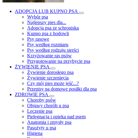
ADOPCJA LUB KUPNO PSA
Wybór psa
Najlepszy pies dla...
Adopcja psa ze schroniska
Kupno psa z hodowli
Psy rasowe
Psy według rozmiaru
Psy według rodzaju sierści
Krzyżowanie ras psów
Przygotowanie na przybycie psa
ŻYWIENIE PSA
Żywienie dorosłego psa
Żywienie szczenięcia
Czy mój pies może jeść...?
Przepisy na domowe posiłki dla psa
ZDROWIE PSA
Choroby psów
Objawy chorób u psa
Leczenie psa
Pielęgnacja i opieka nad psem
Anatomia i zmysły psa
Pasożyty u psa
Higiena