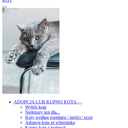
KOT
ADOPCJA LUB KUPNO KOTA
Wybór kota
Najlepszy kot dla...
Koty według rozmiaru / sierści / oczu
Adopcja kota ze schroniska
Kupno kota z hodowli