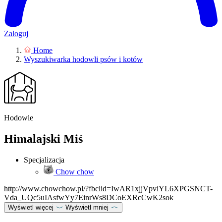
Zaloguj
Home
Wyszukiwarka hodowli psów i kotów
Hodowle
Himalajski Miś
Specjalizacja
Chow chow
http://www.chowchow.pl/?fbclid=IwAR1xjjVpviYL6XPGSNCT-
Vda_UQc5uIAsfwYy7EinrWs8DCoEXRcCwK2sok
Wyświetl więcej
Wyświetl mniej