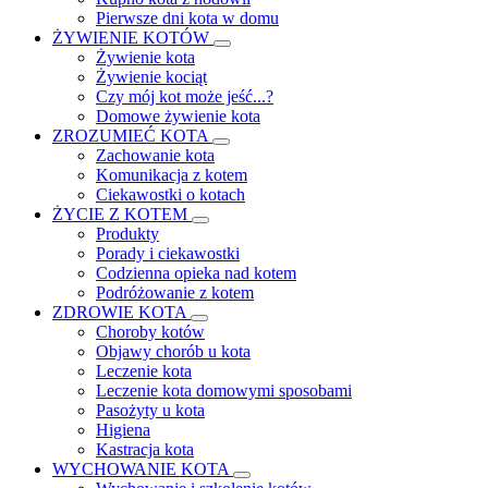
Pierwsze dni kota w domu
ŻYWIENIE KOTÓW
Żywienie kota
Żywienie kociąt
Czy mój kot może jeść...?
Domowe żywienie kota
ZROZUMIEĆ KOTA
Zachowanie kota
Komunikacja z kotem
Ciekawostki o kotach
ŻYCIE Z KOTEM
Produkty
Porady i ciekawostki
Codzienna opieka nad kotem
Podróżowanie z kotem
ZDROWIE KOTA
Choroby kotów
Objawy chorób u kota
Leczenie kota
Leczenie kota domowymi sposobami
Pasożyty u kota
Higiena
Kastracja kota
WYCHOWANIE KOTA