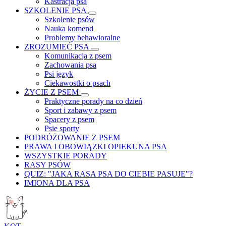
Kastracja psa
SZKOLENIE PSA
Szkolenie psów
Nauka komend
Problemy behawioralne
ZROZUMIEĆ PSA
Komunikacja z psem
Zachowania psa
Psi język
Ciekawostki o psach
ŻYCIE Z PSEM
Praktyczne porady na co dzień
Sport i zabawy z psem
Spacery z psem
Psie sporty
PODRÓŻOWANIE Z PSEM
PRAWA I OBOWIĄZKI OPIEKUNA PSA
WSZYSTKIE PORADY
RASY PSÓW
QUIZ: "JAKA RASA PSA DO CIEBIE PASUJE"?
IMIONA DLA PSA