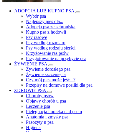
ADOPCJA LUB KUPNO PSA
Wybór psa
Najlepszy pies dla...
Adopcja psa ze schroniska
Kupno psa z hodowli
Psy rasowe
Psy według rozmiaru
Psy według rodzaju sierści
Krzyżowanie ras psów
Przygotowanie na przybycie psa
ŻYWIENIE PSA
Żywienie dorosłego psa
Żywienie szczenięcia
Czy mój pies może jeść...?
Przepisy na domowe posiłki dla psa
ZDROWIE PSA
Choroby psów
Objawy chorób u psa
Leczenie psa
Pielęgnacja i opieka nad psem
Anatomia i zmysły psa
Pasożyty u psa
Higiena