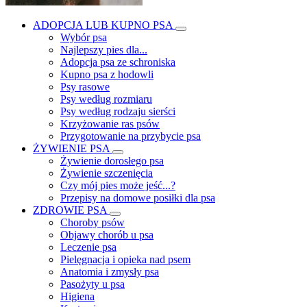
ADOPCJA LUB KUPNO PSA
Wybór psa
Najlepszy pies dla...
Adopcja psa ze schroniska
Kupno psa z hodowli
Psy rasowe
Psy według rozmiaru
Psy według rodzaju sierści
Krzyżowanie ras psów
Przygotowanie na przybycie psa
ŻYWIENIE PSA
Żywienie dorosłego psa
Żywienie szczenięcia
Czy mój pies może jeść...?
Przepisy na domowe posiłki dla psa
ZDROWIE PSA
Choroby psów
Objawy chorób u psa
Leczenie psa
Pielęgnacja i opieka nad psem
Anatomia i zmysły psa
Pasożyty u psa
Higiena