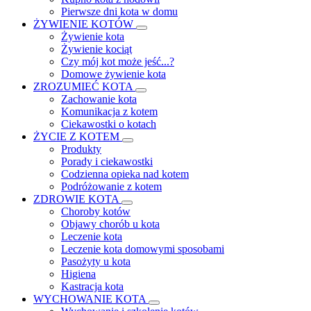
Pierwsze dni kota w domu
ŻYWIENIE KOTÓW
Żywienie kota
Żywienie kociąt
Czy mój kot może jeść...?
Domowe żywienie kota
ZROZUMIEĆ KOTA
Zachowanie kota
Komunikacja z kotem
Ciekawostki o kotach
ŻYCIE Z KOTEM
Produkty
Porady i ciekawostki
Codzienna opieka nad kotem
Podróżowanie z kotem
ZDROWIE KOTA
Choroby kotów
Objawy chorób u kota
Leczenie kota
Leczenie kota domowymi sposobami
Pasożyty u kota
Higiena
Kastracja kota
WYCHOWANIE KOTA