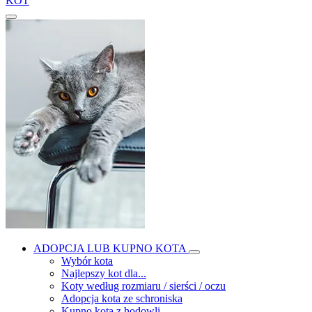
KOT
ADOPCJA LUB KUPNO KOTA
Wybór kota
Najlepszy kot dla...
Koty według rozmiaru / sierści / oczu
Adopcja kota ze schroniska
Kupno kota z hodowli