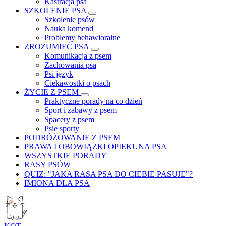
Kastracja psa
SZKOLENIE PSA
Szkolenie psów
Nauka komend
Problemy behawioralne
ZROZUMIEĆ PSA
Komunikacja z psem
Zachowania psa
Psi język
Ciekawostki o psach
ŻYCIE Z PSEM
Praktyczne porady na co dzień
Sport i zabawy z psem
Spacery z psem
Psie sporty
PODRÓŻOWANIE Z PSEM
PRAWA I OBOWIĄZKI OPIEKUNA PSA
WSZYSTKIE PORADY
RASY PSÓW
QUIZ: "JAKA RASA PSA DO CIEBIE PASUJE"?
IMIONA DLA PSA