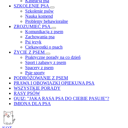
Kastracja psa
SZKOLENIE PSA
Szkolenie psów
Nauka komend
Problemy behawioralne
ZROZUMIEĆ PSA
Komunikacja z psem
Zachowania psa
Psi język
Ciekawostki o psach
ŻYCIE Z PSEM
Praktyczne porady na co dzień
Sport i zabawy z psem
Spacery z psem
Psie sporty
PODRÓŻOWANIE Z PSEM
PRAWA I OBOWIĄZKI OPIEKUNA PSA
WSZYSTKIE PORADY
RASY PSÓW
QUIZ: "JAKA RASA PSA DO CIEBIE PASUJE"?
IMIONA DLA PSA