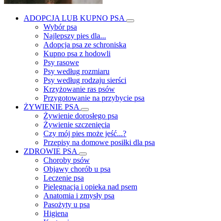
ADOPCJA LUB KUPNO PSA
Wybór psa
Najlepszy pies dla...
Adopcja psa ze schroniska
Kupno psa z hodowli
Psy rasowe
Psy według rozmiaru
Psy według rodzaju sierści
Krzyżowanie ras psów
Przygotowanie na przybycie psa
ŻYWIENIE PSA
Żywienie dorosłego psa
Żywienie szczenięcia
Czy mój pies może jeść...?
Przepisy na domowe posiłki dla psa
ZDROWIE PSA
Choroby psów
Objawy chorób u psa
Leczenie psa
Pielęgnacja i opieka nad psem
Anatomia i zmysły psa
Pasożyty u psa
Higiena