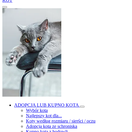
KOT
ADOPCJA LUB KUPNO KOTA
Wybór kota
Najlepszy kot dla...
Koty według rozmiaru / sierści / oczu
Adopcja kota ze schroniska
Kupno kota z hodowli