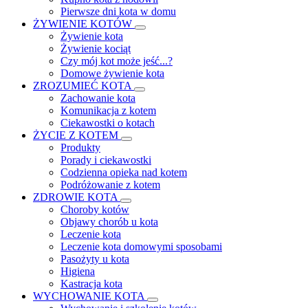
Pierwsze dni kota w domu
ŻYWIENIE KOTÓW
Żywienie kota
Żywienie kociąt
Czy mój kot może jeść...?
Domowe żywienie kota
ZROZUMIEĆ KOTA
Zachowanie kota
Komunikacja z kotem
Ciekawostki o kotach
ŻYCIE Z KOTEM
Produkty
Porady i ciekawostki
Codzienna opieka nad kotem
Podróżowanie z kotem
ZDROWIE KOTA
Choroby kotów
Objawy chorób u kota
Leczenie kota
Leczenie kota domowymi sposobami
Pasożyty u kota
Higiena
Kastracja kota
WYCHOWANIE KOTA