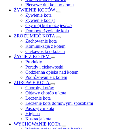
Pierwsze dni kota w domu
ŻYWIENIE KOTÓW
Żywienie kota
Żywienie kociąt
Czy mój kot może jeść...?
Domowe żywienie kota
ZROZUMIEĆ KOTA
Zachowanie kota
Komunikacja z kotem
Ciekawostki o kotach
ŻYCIE Z KOTEM
Produkty
Porady i ciekawostki
Codzienna opieka nad kotem
Podróżowanie z kotem
ZDROWIE KOTA
Choroby kotów
Objawy chorób u kota
Leczenie kota
Leczenie kota domowymi sposobami
Pasożyty u kota
Higiena
Kastracja kota
WYCHOWANIE KOTA