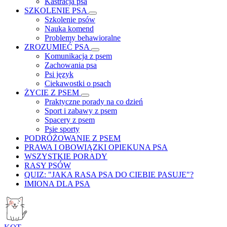
Kastracja psa
SZKOLENIE PSA
Szkolenie psów
Nauka komend
Problemy behawioralne
ZROZUMIEĆ PSA
Komunikacja z psem
Zachowania psa
Psi język
Ciekawostki o psach
ŻYCIE Z PSEM
Praktyczne porady na co dzień
Sport i zabawy z psem
Spacery z psem
Psie sporty
PODRÓŻOWANIE Z PSEM
PRAWA I OBOWIĄZKI OPIEKUNA PSA
WSZYSTKIE PORADY
RASY PSÓW
QUIZ: "JAKA RASA PSA DO CIEBIE PASUJE"?
IMIONA DLA PSA