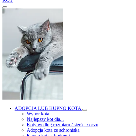
KOT
ADOPCJA LUB KUPNO KOTA
Wybór kota
Najlepszy kot dla...
Koty według rozmiaru / sierści / oczu
Adopcja kota ze schroniska
Kupno kota z hodowli