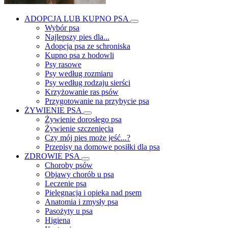
ADOPCJA LUB KUPNO PSA
Wybór psa
Najlepszy pies dla...
Adopcja psa ze schroniska
Kupno psa z hodowli
Psy rasowe
Psy według rozmiaru
Psy według rodzaju sierści
Krzyżowanie ras psów
Przygotowanie na przybycie psa
ŻYWIENIE PSA
Żywienie dorosłego psa
Żywienie szczenięcia
Czy mój pies może jeść...?
Przepisy na domowe posiłki dla psa
ZDROWIE PSA
Choroby psów
Objawy chorób u psa
Leczenie psa
Pielęgnacja i opieka nad psem
Anatomia i zmysły psa
Pasożyty u psa
Higiena