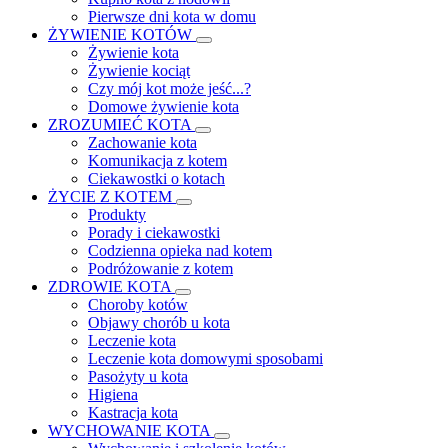
Pierwsze dni kota w domu
ŻYWIENIE KOTÓW
Żywienie kota
Żywienie kociąt
Czy mój kot może jeść...?
Domowe żywienie kota
ZROZUMIEĆ KOTA
Zachowanie kota
Komunikacja z kotem
Ciekawostki o kotach
ŻYCIE Z KOTEM
Produkty
Porady i ciekawostki
Codzienna opieka nad kotem
Podróżowanie z kotem
ZDROWIE KOTA
Choroby kotów
Objawy chorób u kota
Leczenie kota
Leczenie kota domowymi sposobami
Pasożyty u kota
Higiena
Kastracja kota
WYCHOWANIE KOTA