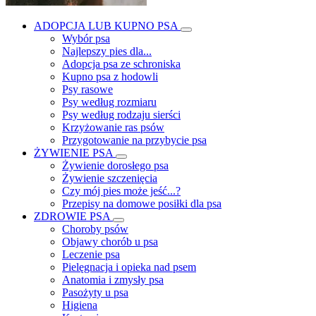
ADOPCJA LUB KUPNO PSA
Wybór psa
Najlepszy pies dla...
Adopcja psa ze schroniska
Kupno psa z hodowli
Psy rasowe
Psy według rozmiaru
Psy według rodzaju sierści
Krzyżowanie ras psów
Przygotowanie na przybycie psa
ŻYWIENIE PSA
Żywienie dorosłego psa
Żywienie szczenięcia
Czy mój pies może jeść...?
Przepisy na domowe posiłki dla psa
ZDROWIE PSA
Choroby psów
Objawy chorób u psa
Leczenie psa
Pielęgnacja i opieka nad psem
Anatomia i zmysły psa
Pasożyty u psa
Higiena