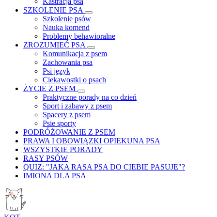
Kastracja psa
SZKOLENIE PSA
Szkolenie psów
Nauka komend
Problemy behawioralne
ZROZUMIEĆ PSA
Komunikacja z psem
Zachowania psa
Psi język
Ciekawostki o psach
ŻYCIE Z PSEM
Praktyczne porady na co dzień
Sport i zabawy z psem
Spacery z psem
Psie sporty
PODRÓŻOWANIE Z PSEM
PRAWA I OBOWIĄZKI OPIEKUNA PSA
WSZYSTKIE PORADY
RASY PSÓW
QUIZ: "JAKA RASA PSA DO CIEBIE PASUJE"?
IMIONA DLA PSA