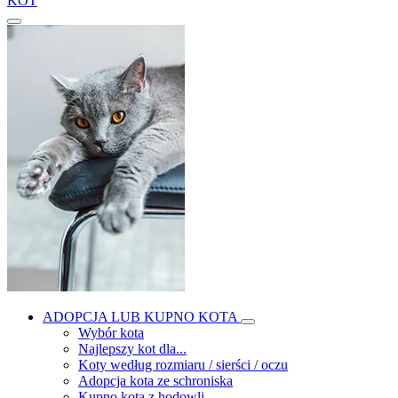
KOT
ADOPCJA LUB KUPNO KOTA
Wybór kota
Najlepszy kot dla...
Koty według rozmiaru / sierści / oczu
Adopcja kota ze schroniska
Kupno kota z hodowli