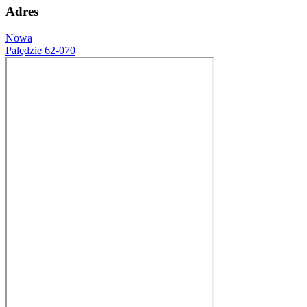
Adres
Nowa
Palędzie 62-070