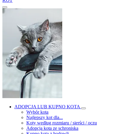
KOT
ADOPCJA LUB KUPNO KOTA
Wybór kota
Najlepszy kot dla...
Koty według rozmiaru / sierści / oczu
Adopcja kota ze schroniska
Kupno kota z hodowli