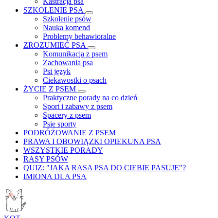
Kastracja psa
SZKOLENIE PSA
Szkolenie psów
Nauka komend
Problemy behawioralne
ZROZUMIEĆ PSA
Komunikacja z psem
Zachowania psa
Psi język
Ciekawostki o psach
ŻYCIE Z PSEM
Praktyczne porady na co dzień
Sport i zabawy z psem
Spacery z psem
Psie sporty
PODRÓŻOWANIE Z PSEM
PRAWA I OBOWIĄZKI OPIEKUNA PSA
WSZYSTKIE PORADY
RASY PSÓW
QUIZ: "JAKA RASA PSA DO CIEBIE PASUJE"?
IMIONA DLA PSA