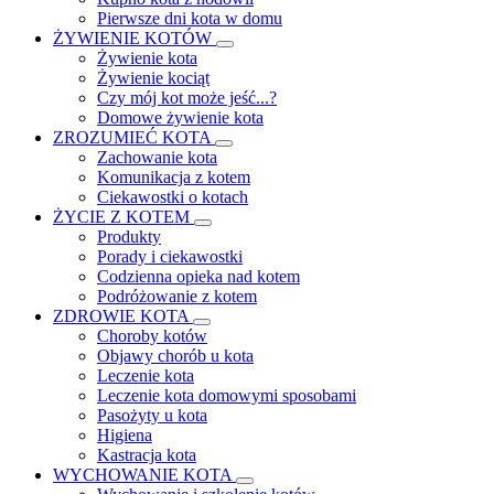
Pierwsze dni kota w domu
ŻYWIENIE KOTÓW
Żywienie kota
Żywienie kociąt
Czy mój kot może jeść...?
Domowe żywienie kota
ZROZUMIEĆ KOTA
Zachowanie kota
Komunikacja z kotem
Ciekawostki o kotach
ŻYCIE Z KOTEM
Produkty
Porady i ciekawostki
Codzienna opieka nad kotem
Podróżowanie z kotem
ZDROWIE KOTA
Choroby kotów
Objawy chorób u kota
Leczenie kota
Leczenie kota domowymi sposobami
Pasożyty u kota
Higiena
Kastracja kota
WYCHOWANIE KOTA