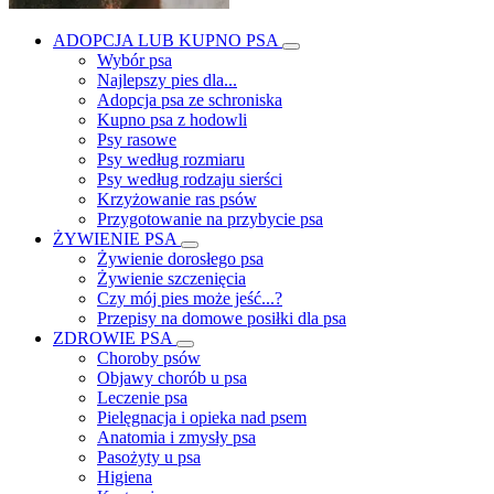
ADOPCJA LUB KUPNO PSA
Wybór psa
Najlepszy pies dla...
Adopcja psa ze schroniska
Kupno psa z hodowli
Psy rasowe
Psy według rozmiaru
Psy według rodzaju sierści
Krzyżowanie ras psów
Przygotowanie na przybycie psa
ŻYWIENIE PSA
Żywienie dorosłego psa
Żywienie szczenięcia
Czy mój pies może jeść...?
Przepisy na domowe posiłki dla psa
ZDROWIE PSA
Choroby psów
Objawy chorób u psa
Leczenie psa
Pielęgnacja i opieka nad psem
Anatomia i zmysły psa
Pasożyty u psa
Higiena