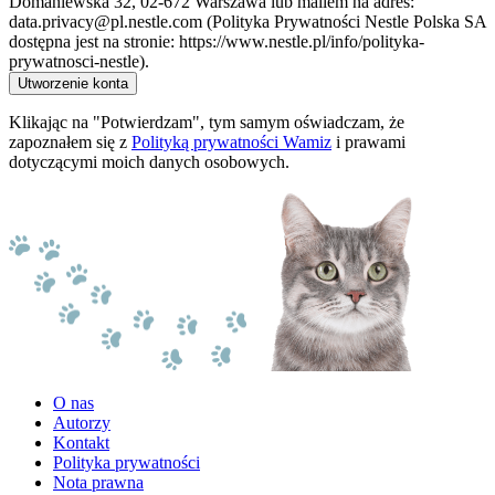
Domaniewska 32, 02-672 Warszawa lub mailem na adres:
data.privacy@pl.nestle.com (Polityka Prywatności Nestle Polska SA
dostępna jest na stronie: https://www.nestle.pl/info/polityka-
prywatnosci-nestle).
Utworzenie konta
Klikając na "Potwierdzam", tym samym oświadczam, że
zapoznałem się z
Polityką prywatności Wamiz
i prawami
dotyczącymi moich danych osobowych.
O nas
Autorzy
Kontakt
Polityka prywatności
Nota prawna