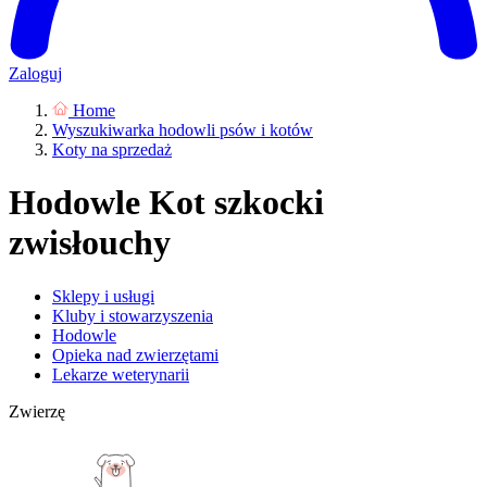
Zaloguj
Home
Wyszukiwarka hodowli psów i kotów
Koty na sprzedaż
Hodowle Kot szkocki
zwisłouchy
Sklepy i usługi
Kluby i stowarzyszenia
Hodowle
Opieka nad zwierzętami
Lekarze weterynarii
Zwierzę