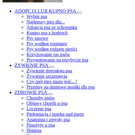
ADOPCJA LUB KUPNO PSA
Wybór psa
Najlepszy pies dla...
Adopcja psa ze schroniska
Kupno psa z hodowli
Psy rasowe
Psy według rozmiaru
Psy według rodzaju sierści
Krzyżowanie ras psów
Przygotowanie na przybycie psa
ŻYWIENIE PSA
Żywienie dorosłego psa
Żywienie szczenięcia
Czy mój pies może jeść...?
Przepisy na domowe posiłki dla psa
ZDROWIE PSA
Choroby psów
Objawy chorób u psa
Leczenie psa
Pielęgnacja i opieka nad psem
Anatomia i zmysły psa
Pasożyty u psa
Higiena