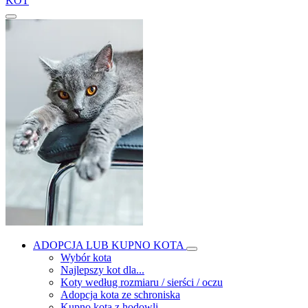
KOT
ADOPCJA LUB KUPNO KOTA
Wybór kota
Najlepszy kot dla...
Koty według rozmiaru / sierści / oczu
Adopcja kota ze schroniska
Kupno kota z hodowli