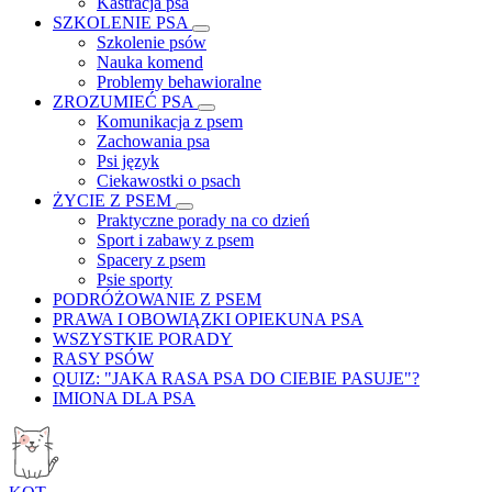
Kastracja psa
SZKOLENIE PSA
Szkolenie psów
Nauka komend
Problemy behawioralne
ZROZUMIEĆ PSA
Komunikacja z psem
Zachowania psa
Psi język
Ciekawostki o psach
ŻYCIE Z PSEM
Praktyczne porady na co dzień
Sport i zabawy z psem
Spacery z psem
Psie sporty
PODRÓŻOWANIE Z PSEM
PRAWA I OBOWIĄZKI OPIEKUNA PSA
WSZYSTKIE PORADY
RASY PSÓW
QUIZ: "JAKA RASA PSA DO CIEBIE PASUJE"?
IMIONA DLA PSA