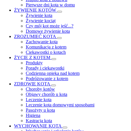
Pierwsze dni kota w domu
ŻYWIENIE KOTÓW
Żywienie kota
Żywienie kociąt
Czy mój kot może jeść...?
Domowe żywienie kota
ZROZUMIEĆ KOTA
Zachowanie kota
Komunikacja z kotem
Ciekawostki o kotach
ŻYCIE Z KOTEM
Produkty
Porady i ciekawostki
Codzienna opieka nad kotem
Podróżowanie z kotem
ZDROWIE KOTA
Choroby kotów
Objawy chorób u kota
Leczenie kota
Leczenie kota domowymi sposobami
Pasożyty u kota
Higiena
Kastracja kota
WYCHOWANIE KOTA