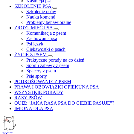
Kastracja psa
SZKOLENIE PSA
Szkolenie psów
Nauka komend
Problemy behawioralne
ZROZUMIEĆ PSA
Komunikacja z psem
Zachowania psa
Psi język
Ciekawostki o psach
ŻYCIE Z PSEM
Praktyczne porady na co dzień
Sport i zabawy z psem
Spacery z psem
Psie sporty
PODRÓŻOWANIE Z PSEM
PRAWA I OBOWIĄZKI OPIEKUNA PSA
WSZYSTKIE PORADY
RASY PSÓW
QUIZ: "JAKA RASA PSA DO CIEBIE PASUJE"?
IMIONA DLA PSA