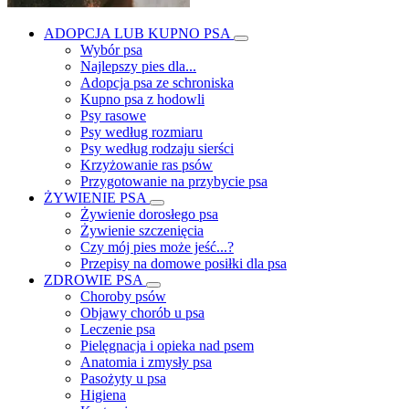
ADOPCJA LUB KUPNO PSA
Wybór psa
Najlepszy pies dla...
Adopcja psa ze schroniska
Kupno psa z hodowli
Psy rasowe
Psy według rozmiaru
Psy według rodzaju sierści
Krzyżowanie ras psów
Przygotowanie na przybycie psa
ŻYWIENIE PSA
Żywienie dorosłego psa
Żywienie szczenięcia
Czy mój pies może jeść...?
Przepisy na domowe posiłki dla psa
ZDROWIE PSA
Choroby psów
Objawy chorób u psa
Leczenie psa
Pielęgnacja i opieka nad psem
Anatomia i zmysły psa
Pasożyty u psa
Higiena