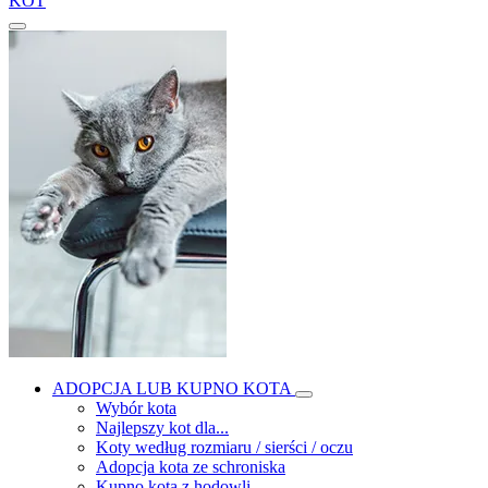
KOT
ADOPCJA LUB KUPNO KOTA
Wybór kota
Najlepszy kot dla...
Koty według rozmiaru / sierści / oczu
Adopcja kota ze schroniska
Kupno kota z hodowli