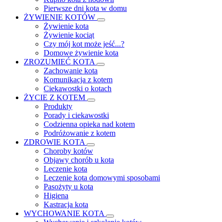
Pierwsze dni kota w domu
ŻYWIENIE KOTÓW
Żywienie kota
Żywienie kociąt
Czy mój kot może jeść...?
Domowe żywienie kota
ZROZUMIEĆ KOTA
Zachowanie kota
Komunikacja z kotem
Ciekawostki o kotach
ŻYCIE Z KOTEM
Produkty
Porady i ciekawostki
Codzienna opieka nad kotem
Podróżowanie z kotem
ZDROWIE KOTA
Choroby kotów
Objawy chorób u kota
Leczenie kota
Leczenie kota domowymi sposobami
Pasożyty u kota
Higiena
Kastracja kota
WYCHOWANIE KOTA