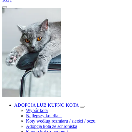
KOT
ADOPCJA LUB KUPNO KOTA
Wybór kota
Najlepszy kot dla...
Koty według rozmiaru / sierści / oczu
Adopcja kota ze schroniska
Kupno kota z hodowli