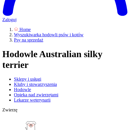
Zaloguj
Home
Wyszukiwarka hodowli psów i kotów
Psy na sprzedaż
Hodowle Australian silky
terrier
Sklepy i usługi
Kluby i stowarzyszenia
Hodowle
Opieka nad zwierzętami
Lekarze weterynarii
Zwierzę