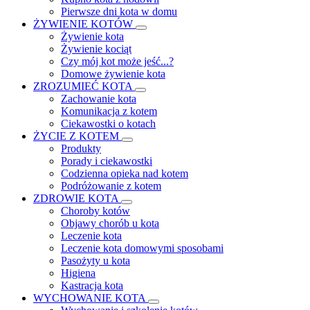
Pierwsze dni kota w domu
ŻYWIENIE KOTÓW
Żywienie kota
Żywienie kociąt
Czy mój kot może jeść...?
Domowe żywienie kota
ZROZUMIEĆ KOTA
Zachowanie kota
Komunikacja z kotem
Ciekawostki o kotach
ŻYCIE Z KOTEM
Produkty
Porady i ciekawostki
Codzienna opieka nad kotem
Podróżowanie z kotem
ZDROWIE KOTA
Choroby kotów
Objawy chorób u kota
Leczenie kota
Leczenie kota domowymi sposobami
Pasożyty u kota
Higiena
Kastracja kota
WYCHOWANIE KOTA