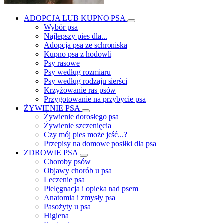
ADOPCJA LUB KUPNO PSA
Wybór psa
Najlepszy pies dla...
Adopcja psa ze schroniska
Kupno psa z hodowli
Psy rasowe
Psy według rozmiaru
Psy według rodzaju sierści
Krzyżowanie ras psów
Przygotowanie na przybycie psa
ŻYWIENIE PSA
Żywienie dorosłego psa
Żywienie szczenięcia
Czy mój pies może jeść...?
Przepisy na domowe posiłki dla psa
ZDROWIE PSA
Choroby psów
Objawy chorób u psa
Leczenie psa
Pielęgnacja i opieka nad psem
Anatomia i zmysły psa
Pasożyty u psa
Higiena