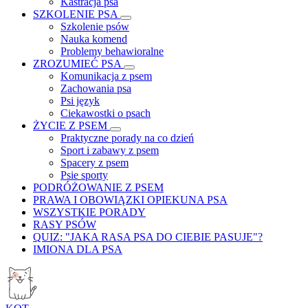
Kastracja psa
SZKOLENIE PSA
Szkolenie psów
Nauka komend
Problemy behawioralne
ZROZUMIEĆ PSA
Komunikacja z psem
Zachowania psa
Psi język
Ciekawostki o psach
ŻYCIE Z PSEM
Praktyczne porady na co dzień
Sport i zabawy z psem
Spacery z psem
Psie sporty
PODRÓŻOWANIE Z PSEM
PRAWA I OBOWIĄZKI OPIEKUNA PSA
WSZYSTKIE PORADY
RASY PSÓW
QUIZ: "JAKA RASA PSA DO CIEBIE PASUJE"?
IMIONA DLA PSA