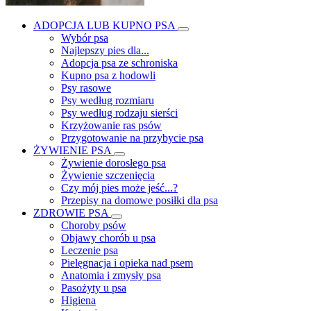
ADOPCJA LUB KUPNO PSA
Wybór psa
Najlepszy pies dla...
Adopcja psa ze schroniska
Kupno psa z hodowli
Psy rasowe
Psy według rozmiaru
Psy według rodzaju sierści
Krzyżowanie ras psów
Przygotowanie na przybycie psa
ŻYWIENIE PSA
Żywienie dorosłego psa
Żywienie szczenięcia
Czy mój pies może jeść...?
Przepisy na domowe posiłki dla psa
ZDROWIE PSA
Choroby psów
Objawy chorób u psa
Leczenie psa
Pielęgnacja i opieka nad psem
Anatomia i zmysły psa
Pasożyty u psa
Higiena