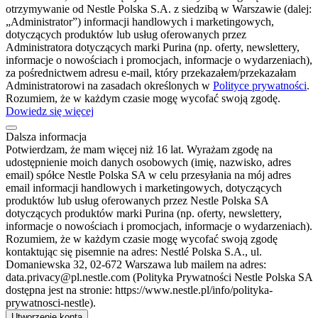
otrzymywanie od Nestle Polska S.A. z siedzibą w Warszawie (dalej:
„Administrator”) informacji handlowych i marketingowych,
dotyczących produktów lub usług oferowanych przez
Administratora dotyczących marki Purina (np. oferty, newslettery,
informacje o nowościach i promocjach, informacje o wydarzeniach),
za pośrednictwem adresu e-mail, który przekazałem/przekazałam
Administratorowi na zasadach określonych w
Polityce prywatności
.
Rozumiem, że w każdym czasie mogę wycofać swoją zgodę.
Dowiedz się więcej
Dalsza informacja
Potwierdzam, że mam więcej niż 16 lat. Wyrażam zgodę na
udostępnienie moich danych osobowych (imię, nazwisko, adres
email) spółce Nestle Polska SA w celu przesyłania na mój adres
email informacji handlowych i marketingowych, dotyczących
produktów lub usług oferowanych przez Nestle Polska SA
dotyczących produktów marki Purina (np. oferty, newslettery,
informacje o nowościach i promocjach, informacje o wydarzeniach).
Rozumiem, że w każdym czasie mogę wycofać swoją zgodę
kontaktując się pisemnie na adres: Nestlé Polska S.A., ul.
Domaniewska 32, 02-672 Warszawa lub mailem na adres:
data.privacy@pl.nestle.com (Polityka Prywatności Nestle Polska SA
dostępna jest na stronie: https://www.nestle.pl/info/polityka-
prywatnosci-nestle).
Utworzenie konta