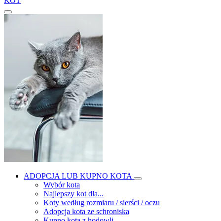
KOT
ADOPCJA LUB KUPNO KOTA
Wybór kota
Najlepszy kot dla...
Koty według rozmiaru / sierści / oczu
Adopcja kota ze schroniska
Kupno kota z hodowli