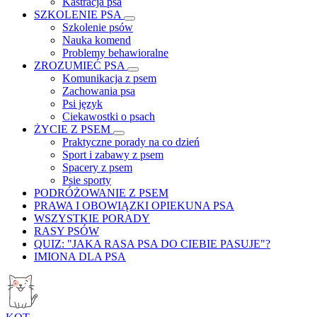
Kastracja psa
SZKOLENIE PSA
Szkolenie psów
Nauka komend
Problemy behawioralne
ZROZUMIEĆ PSA
Komunikacja z psem
Zachowania psa
Psi język
Ciekawostki o psach
ŻYCIE Z PSEM
Praktyczne porady na co dzień
Sport i zabawy z psem
Spacery z psem
Psie sporty
PODRÓŻOWANIE Z PSEM
PRAWA I OBOWIĄZKI OPIEKUNA PSA
WSZYSTKIE PORADY
RASY PSÓW
QUIZ: "JAKA RASA PSA DO CIEBIE PASUJE"?
IMIONA DLA PSA