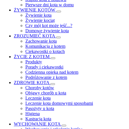
Pierwsze dni kota w domu
ŻYWIENIE KOTÓW
Żywienie kota
Żywienie kociąt
Czy mój kot może jeść...?
Domowe żywienie kota
ZROZUMIEĆ KOTA
Zachowanie kota
Komunikacja z kotem
Ciekawostki o kotach
ŻYCIE Z KOTEM
Produkty
Porady i ciekawostki
Codzienna opieka nad kotem
Podróżowanie z kotem
ZDROWIE KOTA
Choroby kotów
Objawy chorób u kota
Leczenie kota
Leczenie kota domowymi sposobami
Pasożyty u kota
Higiena
Kastracja kota
WYCHOWANIE KOTA