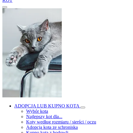
KOT
ADOPCJA LUB KUPNO KOTA
Wybór kota
Najlepszy kot dla...
Koty według rozmiaru / sierści / oczu
Adopcja kota ze schroniska
Kupno kota z hodowli