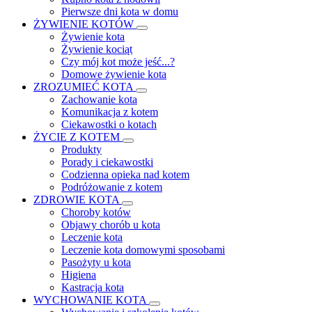
Pierwsze dni kota w domu
ŻYWIENIE KOTÓW
Żywienie kota
Żywienie kociąt
Czy mój kot może jeść...?
Domowe żywienie kota
ZROZUMIEĆ KOTA
Zachowanie kota
Komunikacja z kotem
Ciekawostki o kotach
ŻYCIE Z KOTEM
Produkty
Porady i ciekawostki
Codzienna opieka nad kotem
Podróżowanie z kotem
ZDROWIE KOTA
Choroby kotów
Objawy chorób u kota
Leczenie kota
Leczenie kota domowymi sposobami
Pasożyty u kota
Higiena
Kastracja kota
WYCHOWANIE KOTA