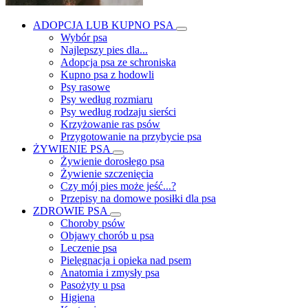
ADOPCJA LUB KUPNO PSA
Wybór psa
Najlepszy pies dla...
Adopcja psa ze schroniska
Kupno psa z hodowli
Psy rasowe
Psy według rozmiaru
Psy według rodzaju sierści
Krzyżowanie ras psów
Przygotowanie na przybycie psa
ŻYWIENIE PSA
Żywienie dorosłego psa
Żywienie szczenięcia
Czy mój pies może jeść...?
Przepisy na domowe posiłki dla psa
ZDROWIE PSA
Choroby psów
Objawy chorób u psa
Leczenie psa
Pielęgnacja i opieka nad psem
Anatomia i zmysły psa
Pasożyty u psa
Higiena