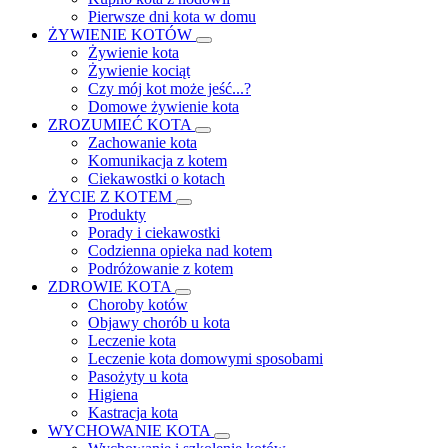
Pierwsze dni kota w domu
ŻYWIENIE KOTÓW
Żywienie kota
Żywienie kociąt
Czy mój kot może jeść...?
Domowe żywienie kota
ZROZUMIEĆ KOTA
Zachowanie kota
Komunikacja z kotem
Ciekawostki o kotach
ŻYCIE Z KOTEM
Produkty
Porady i ciekawostki
Codzienna opieka nad kotem
Podróżowanie z kotem
ZDROWIE KOTA
Choroby kotów
Objawy chorób u kota
Leczenie kota
Leczenie kota domowymi sposobami
Pasożyty u kota
Higiena
Kastracja kota
WYCHOWANIE KOTA