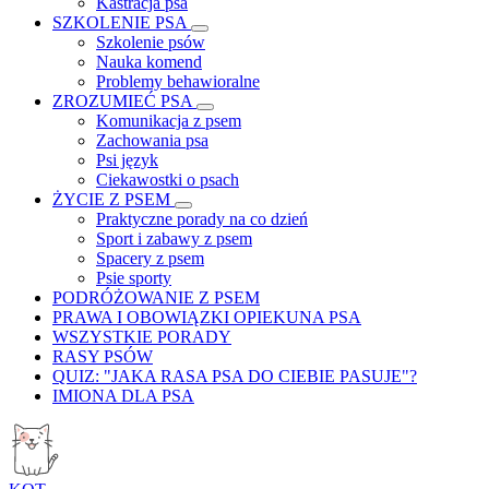
Kastracja psa
SZKOLENIE PSA
Szkolenie psów
Nauka komend
Problemy behawioralne
ZROZUMIEĆ PSA
Komunikacja z psem
Zachowania psa
Psi język
Ciekawostki o psach
ŻYCIE Z PSEM
Praktyczne porady na co dzień
Sport i zabawy z psem
Spacery z psem
Psie sporty
PODRÓŻOWANIE Z PSEM
PRAWA I OBOWIĄZKI OPIEKUNA PSA
WSZYSTKIE PORADY
RASY PSÓW
QUIZ: "JAKA RASA PSA DO CIEBIE PASUJE"?
IMIONA DLA PSA