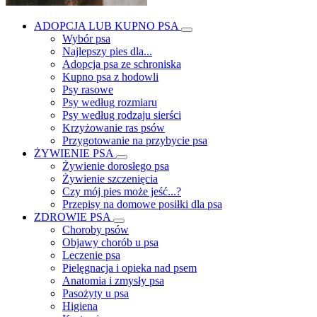
ADOPCJA LUB KUPNO PSA
Wybór psa
Najlepszy pies dla...
Adopcja psa ze schroniska
Kupno psa z hodowli
Psy rasowe
Psy według rozmiaru
Psy według rodzaju sierści
Krzyżowanie ras psów
Przygotowanie na przybycie psa
ŻYWIENIE PSA
Żywienie dorosłego psa
Żywienie szczenięcia
Czy mój pies może jeść...?
Przepisy na domowe posiłki dla psa
ZDROWIE PSA
Choroby psów
Objawy chorób u psa
Leczenie psa
Pielęgnacja i opieka nad psem
Anatomia i zmysły psa
Pasożyty u psa
Higiena