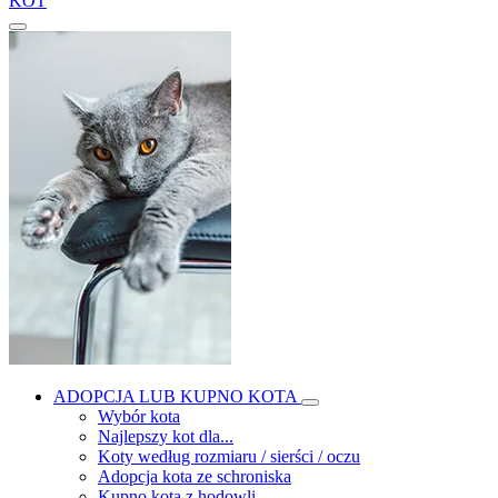
KOT
ADOPCJA LUB KUPNO KOTA
Wybór kota
Najlepszy kot dla...
Koty według rozmiaru / sierści / oczu
Adopcja kota ze schroniska
Kupno kota z hodowli