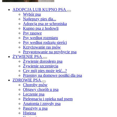
ADOPCJA LUB KUPNO PSA
Wybór psa
Najlepszy pies dla...
Adopcja psa ze schroniska
Kupno psa z hodowli
Psy rasowe
Psy według rozmiaru
Psy według rodzaju sierści
Krzyżowanie ras psów
Przygotowanie na przybycie psa
ŻYWIENIE PSA
Żywienie dorosłego psa
Żywienie szczenięcia
Czy mój pies może jeść...?
Przepisy na domowe posiłki dla psa
ZDROWIE PSA
Choroby psów
Objawy chorób u psa
Leczenie psa
Pielęgnacja i opieka nad psem
Anatomia i zmysły psa
Pasożyty u psa
Higiena