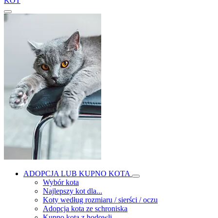
KOT
ADOPCJA LUB KUPNO KOTA
Wybór kota
Najlepszy kot dla...
Koty według rozmiaru / sierści / oczu
Adopcja kota ze schroniska
Kupno kota z hodowli