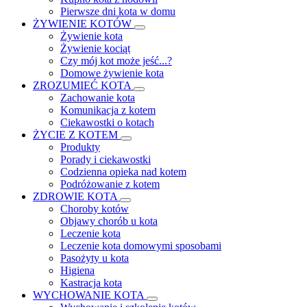
Pierwsze dni kota w domu
ŻYWIENIE KOTÓW
Żywienie kota
Żywienie kociąt
Czy mój kot może jeść...?
Domowe żywienie kota
ZROZUMIEĆ KOTA
Zachowanie kota
Komunikacja z kotem
Ciekawostki o kotach
ŻYCIE Z KOTEM
Produkty
Porady i ciekawostki
Codzienna opieka nad kotem
Podróżowanie z kotem
ZDROWIE KOTA
Choroby kotów
Objawy chorób u kota
Leczenie kota
Leczenie kota domowymi sposobami
Pasożyty u kota
Higiena
Kastracja kota
WYCHOWANIE KOTA