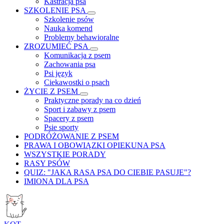
Kastracja psa
SZKOLENIE PSA
Szkolenie psów
Nauka komend
Problemy behawioralne
ZROZUMIEĆ PSA
Komunikacja z psem
Zachowania psa
Psi język
Ciekawostki o psach
ŻYCIE Z PSEM
Praktyczne porady na co dzień
Sport i zabawy z psem
Spacery z psem
Psie sporty
PODRÓŻOWANIE Z PSEM
PRAWA I OBOWIĄZKI OPIEKUNA PSA
WSZYSTKIE PORADY
RASY PSÓW
QUIZ: "JAKA RASA PSA DO CIEBIE PASUJE"?
IMIONA DLA PSA