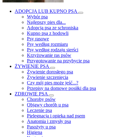
ADOPCJA LUB KUPNO PSA
Wybór psa
Najlepszy pies dla...
Adopcja psa ze schroniska
Kupno psa z hodowli
Psy rasowe
Psy według rozmiaru
Psy według rodzaju sierści
Krzyżowanie ras psów
Przygotowanie na przybycie psa
ŻYWIENIE PSA
Żywienie dorosłego psa
Żywienie szczenięcia
Czy mój pies może jeść...?
Przepisy na domowe posiłki dla psa
ZDROWIE PSA
Choroby psów
Objawy chorób u psa
Leczenie psa
Pielęgnacja i opieka nad psem
Anatomia i zmysły psa
Pasożyty u psa
Higiena