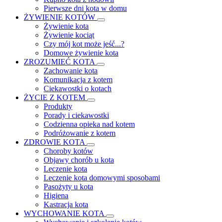
Pierwsze dni kota w domu
ŻYWIENIE KOTÓW
Żywienie kota
Żywienie kociąt
Czy mój kot może jeść...?
Domowe żywienie kota
ZROZUMIEĆ KOTA
Zachowanie kota
Komunikacja z kotem
Ciekawostki o kotach
ŻYCIE Z KOTEM
Produkty
Porady i ciekawostki
Codzienna opieka nad kotem
Podróżowanie z kotem
ZDROWIE KOTA
Choroby kotów
Objawy chorób u kota
Leczenie kota
Leczenie kota domowymi sposobami
Pasożyty u kota
Higiena
Kastracja kota
WYCHOWANIE KOTA