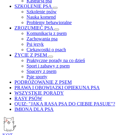
Kastracja psa
SZKOLENIE PSA
Szkolenie psów
Nauka komend
Problemy behawioralne
ZROZUMIEĆ PSA
Komunikacja z psem
Zachowania psa
Psi język
Ciekawostki o psach
ŻYCIE Z PSEM
Praktyczne porady na co dzień
Sport i zabawy z psem
Spacery z psem
Psie sporty
PODRÓŻOWANIE Z PSEM
PRAWA I OBOWIĄZKI OPIEKUNA PSA
WSZYSTKIE PORADY
RASY PSÓW
QUIZ: "JAKA RASA PSA DO CIEBIE PASUJE"?
IMIONA DLA PSA