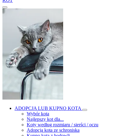
KOT
ADOPCJA LUB KUPNO KOTA
Wybór kota
Najlepszy kot dla...
Koty według rozmiaru / sierści / oczu
Adopcja kota ze schroniska
Kupno kota z hodowli