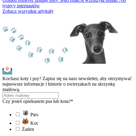
Golden retriever dostaje lody. Jego reakcja wzruszyła ponad 700
tysięcy internautów
Zobacz wszystkie artykuły
Kochasz koty i psy? Zapisz się na nasz newsletter, aby otrzymywać
najnowsze informacje i historie o zwierzakach na skrzynkę
mailową.
Czy jesteś opiekunem psa lub kota?*
Pies
Kot
Żaden