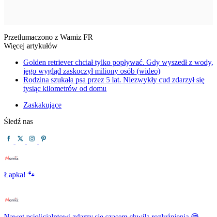
Przetłumaczono z Wamiz FR
Więcej artykułów
Golden retriever chciał tylko popływać. Gdy wyszedł z wody,
jego wygląd zaskoczył miliony osób (wideo)
Rodzina szukała psa przez 5 lat. Niezwykły cud zdarzył się
tysiąc kilometrów od domu
Zaskakujące
Śledź nas
Łapka! 🐾
Nawet psiolicjalntowi zdarzy się czasem chwila rozluźnienia 😅