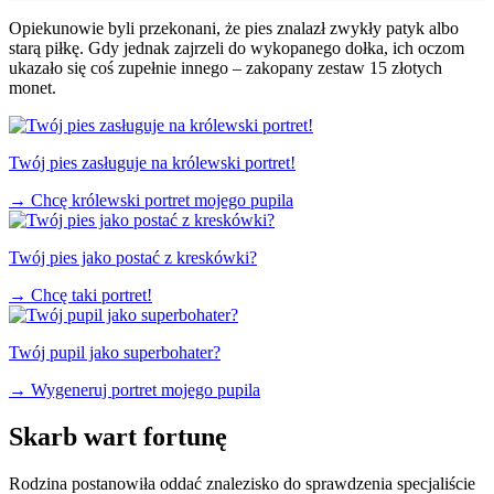
Opiekunowie byli przekonani, że pies znalazł zwykły patyk albo
starą piłkę. Gdy jednak zajrzeli do wykopanego dołka, ich oczom
ukazało się coś zupełnie innego – zakopany zestaw 15 złotych
monet.
Twój pies zasługuje na królewski portret!
→
Chcę królewski portret mojego pupila
Twój pies jako postać z kreskówki?
→
Chcę taki portret!
Twój pupil jako superbohater?
→
Wygeneruj portret mojego pupila
Skarb wart fortunę
Rodzina postanowiła oddać znalezisko do sprawdzenia specjaliście