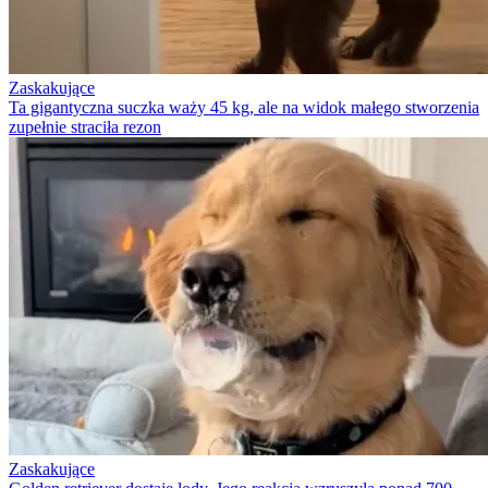
Zaskakujące
Ta gigantyczna suczka waży 45 kg, ale na widok małego stworzenia
zupełnie straciła rezon
Zaskakujące