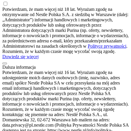
Potwierdzam, że mam więcej niż 18 lat. Wyrażam zgodę na
otrzymywanie od Nestle Polska S.A. z siedzibą w Warszawie (dalej:
„Administrator”) informacji handlowych i marketingowych,
dotyczących produktów lub usług oferowanych przez
Administratora dotyczących marki Purina (np. oferty, newslettery,
informacje o nowościach i promocjach, informacje o wydarzeniach),
za pośrednictwem adresu e-mail, który przekazałem/przekazałam
Administratorowi na zasadach określonych w
Polityce prywatności
.
Rozumiem, że w każdym czasie mogę wycofać swoją zgodę.
Dowiedz się więcej
Dalsza informacja
Potwierdzam, że mam więcej niż 16 lat. Wyrażam zgodę na
udostępnienie moich danych osobowych (imię, nazwisko, adres
email) spółce Nestle Polska SA w celu przesyłania na mój adres
email informacji handlowych i marketingowych, dotyczących
produktów lub usług oferowanych przez Nestle Polska SA
dotyczących produktów marki Purina (np. oferty, newslettery,
informacje o nowościach i promocjach, informacje o wydarzeniach).
Rozumiem, że w każdym czasie mogę wycofać swoją zgodę
kontaktując się pisemnie na adres: Nestlé Polska S.A., ul.
Domaniewska 32, 02-672 Warszawa lub mailem na adres:
data.privacy@pl.nestle.com (Polityka Prywatności Nestle Polska SA
dostępna jest na stronie: https://www.nestle.pl/info/polityka-