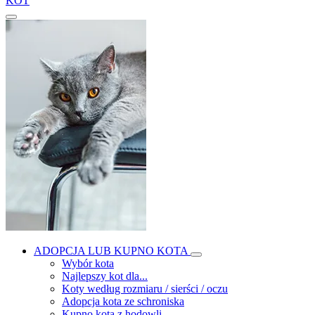
KOT
ADOPCJA LUB KUPNO KOTA
Wybór kota
Najlepszy kot dla...
Koty według rozmiaru / sierści / oczu
Adopcja kota ze schroniska
Kupno kota z hodowli