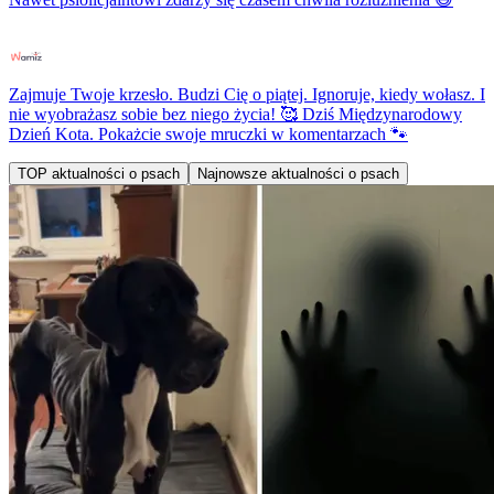
Zajmuje Twoje krzesło. Budzi Cię o piątej. Ignoruje, kiedy wołasz. I
nie wyobrażasz sobie bez niego życia! 🥰 Dziś Międzynarodowy
Dzień Kota. Pokażcie swoje mruczki w komentarzach 🐾
TOP aktualności o psach
Najnowsze aktualności o psach