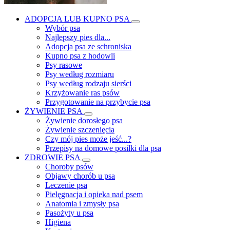
ADOPCJA LUB KUPNO PSA
Wybór psa
Najlepszy pies dla...
Adopcja psa ze schroniska
Kupno psa z hodowli
Psy rasowe
Psy według rozmiaru
Psy według rodzaju sierści
Krzyżowanie ras psów
Przygotowanie na przybycie psa
ŻYWIENIE PSA
Żywienie dorosłego psa
Żywienie szczenięcia
Czy mój pies może jeść...?
Przepisy na domowe posiłki dla psa
ZDROWIE PSA
Choroby psów
Objawy chorób u psa
Leczenie psa
Pielęgnacja i opieka nad psem
Anatomia i zmysły psa
Pasożyty u psa
Higiena