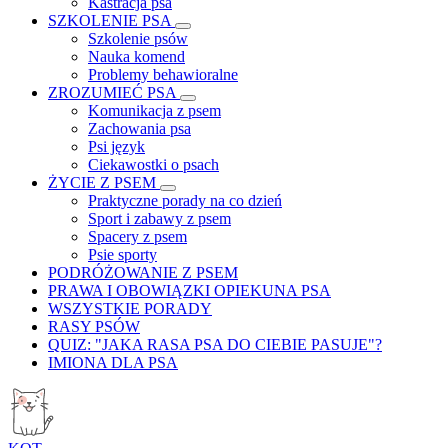
Kastracja psa
SZKOLENIE PSA
Szkolenie psów
Nauka komend
Problemy behawioralne
ZROZUMIEĆ PSA
Komunikacja z psem
Zachowania psa
Psi język
Ciekawostki o psach
ŻYCIE Z PSEM
Praktyczne porady na co dzień
Sport i zabawy z psem
Spacery z psem
Psie sporty
PODRÓŻOWANIE Z PSEM
PRAWA I OBOWIĄZKI OPIEKUNA PSA
WSZYSTKIE PORADY
RASY PSÓW
QUIZ: "JAKA RASA PSA DO CIEBIE PASUJE"?
IMIONA DLA PSA