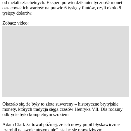
od metali szlachetnych. Ekspert potwierdził autentyczność monet i
oszacował ich wartość na prawie 6 tysięcy funtów, czyli około 8
tysięcy dolarów.
Zobacz video:
Okazało się, że były to złote suwereny – historyczne brytyjskie
monety, których tradycja sięga czasów Henryka VII. Dla rodziny
odkrycie było kompletnym szokiem.
Adam Clark żartował później, że ich nowy pupil błyskawicznie
„zarobił na swoje utrzymanie”, stając się prawdziwym