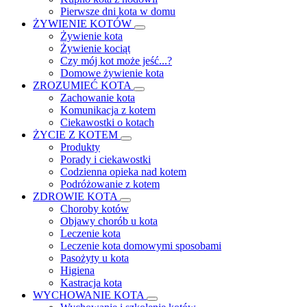
Pierwsze dni kota w domu
ŻYWIENIE KOTÓW
Żywienie kota
Żywienie kociąt
Czy mój kot może jeść...?
Domowe żywienie kota
ZROZUMIEĆ KOTA
Zachowanie kota
Komunikacja z kotem
Ciekawostki o kotach
ŻYCIE Z KOTEM
Produkty
Porady i ciekawostki
Codzienna opieka nad kotem
Podróżowanie z kotem
ZDROWIE KOTA
Choroby kotów
Objawy chorób u kota
Leczenie kota
Leczenie kota domowymi sposobami
Pasożyty u kota
Higiena
Kastracja kota
WYCHOWANIE KOTA