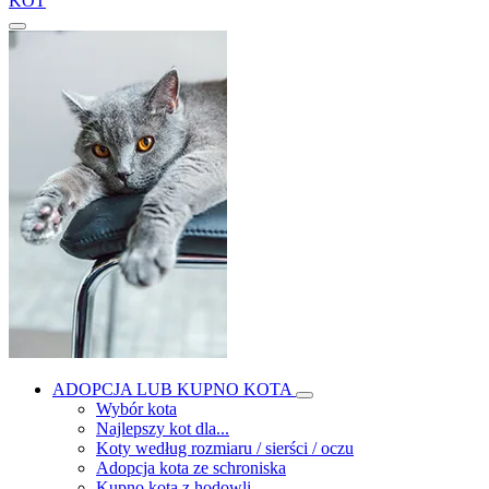
KOT
ADOPCJA LUB KUPNO KOTA
Wybór kota
Najlepszy kot dla...
Koty według rozmiaru / sierści / oczu
Adopcja kota ze schroniska
Kupno kota z hodowli