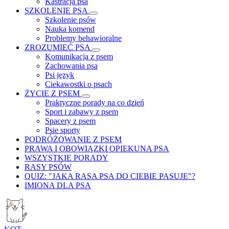
Kastracja psa
SZKOLENIE PSA
Szkolenie psów
Nauka komend
Problemy behawioralne
ZROZUMIEĆ PSA
Komunikacja z psem
Zachowania psa
Psi język
Ciekawostki o psach
ŻYCIE Z PSEM
Praktyczne porady na co dzień
Sport i zabawy z psem
Spacery z psem
Psie sporty
PODRÓŻOWANIE Z PSEM
PRAWA I OBOWIĄZKI OPIEKUNA PSA
WSZYSTKIE PORADY
RASY PSÓW
QUIZ: "JAKA RASA PSA DO CIEBIE PASUJE"?
IMIONA DLA PSA