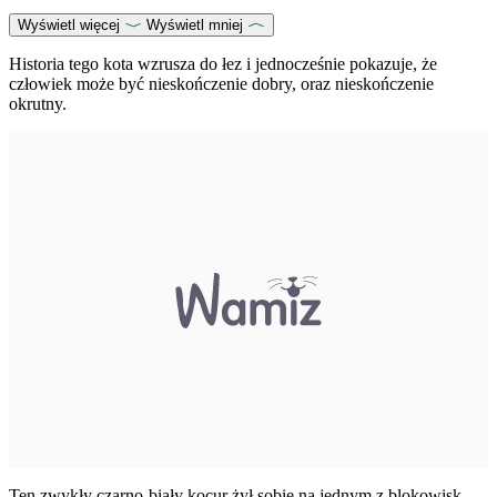
Wyświetl więcej
Wyświetl mniej
Historia tego kota wzrusza do łez i jednocześnie pokazuje, że
człowiek może być nieskończenie dobry, oraz nieskończenie
okrutny.
Ten zwykły czarno-biały kocur żył sobie na jednym z blokowisk,