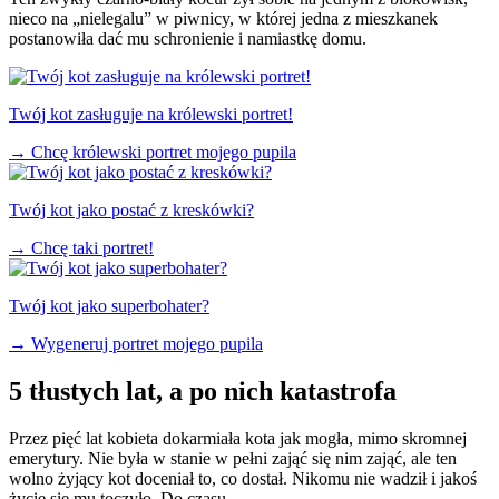
nieco na „nielegalu” w piwnicy, w której jedna z mieszkanek
postanowiła dać mu schronienie i namiastkę domu.
Twój kot zasługuje na królewski portret!
→
Chcę królewski portret mojego pupila
Twój kot jako postać z kreskówki?
→
Chcę taki portret!
Twój kot jako superbohater?
→
Wygeneruj portret mojego pupila
5 tłustych lat, a po nich katastrofa
Przez pięć lat kobieta dokarmiała kota jak mogła, mimo skromnej
emerytury. Nie była w stanie w pełni zająć się nim zająć, ale ten
wolno żyjący kot doceniał to, co dostał. Nikomu nie wadził i jakoś
życie się mu toczyło. Do czasu…