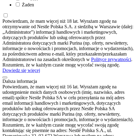
Żaden
Potwierdzam, że mam więcej niż 18 lat. Wyrażam zgodę na
otrzymywanie od Nestle Polska S.A. z siedzibą w Warszawie (dalej:
„Administrator”) informacji handlowych i marketingowych,
dotyczących produktów lub usług oferowanych przez
Administratora dotyczących marki Purina (np. oferty, newslettery,
informacje o nowościach i promocjach, informacje o wydarzeniach),
za pośrednictwem adresu e-mail, który przekazałem/przekazałam
Administratorowi na zasadach określonych w
Polityce prywatności
.
Rozumiem, że w każdym czasie mogę wycofać swoją zgodę.
Dowiedz się więcej
Dalsza informacja
Potwierdzam, że mam więcej niż 16 lat. Wyrażam zgodę na
udostępnienie moich danych osobowych (imię, nazwisko, adres
email) spółce Nestle Polska SA w celu przesyłania na mój adres
email informacji handlowych i marketingowych, dotyczących
produktów lub usług oferowanych przez Nestle Polska SA
dotyczących produktów marki Purina (np. oferty, newslettery,
informacje o nowościach i promocjach, informacje o wydarzeniach).
Rozumiem, że w każdym czasie mogę wycofać swoją zgodę
kontaktując się pisemnie na adres: Nestlé Polska S.A., ul.
Domaniewska 32, 02-672 Warszawa lub mailem na adres: