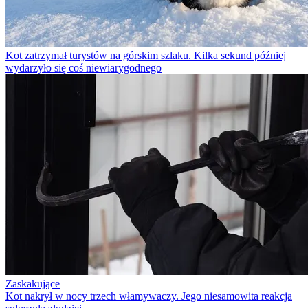
Kot zatrzymał turystów na górskim szlaku. Kilka sekund później
wydarzyło się coś niewiarygodnego
Zaskakujące
Kot nakrył w nocy trzech włamywaczy. Jego niesamowita reakcja