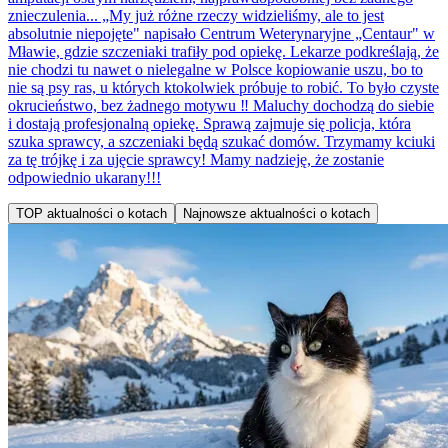
znieczulenia... „My już różne rzeczy widzieliśmy, ale to jest
absolutnie niepojęte" napisało Centrum Weterynaryjne „Centaur" w
Mławie, gdzie szczeniaki trafiły pod opiekę. Lekarze podkreślają, że
nie chodzi tu nawet o nielegalne w Polsce kopiowanie uszu, bo to
nie są psy ras, u których ktokolwiek próbuje to robić. To było czyste
okrucieństwo, bez żadnego motywu ‼️ Maluchy dochodzą do siebie
i dostają profesjonalną opiekę. Sprawą zajmuje się policja, która
szuka sprawcy, a szczeniaki będą szukać domów. Trzymamy kciuki
za tę trójkę i za ujęcie sprawcy! Mamy nadzieję, że zostanie
odpowiednio ukarany!!!
TOP aktualności o kotach
Najnowsze aktualności o kotach