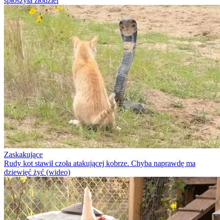
spłoszyła złodziei
Zaskakujące
Rudy kot stawił czoła atakującej kobrze. Chyba naprawdę ma
dziewięć żyć (wideo)