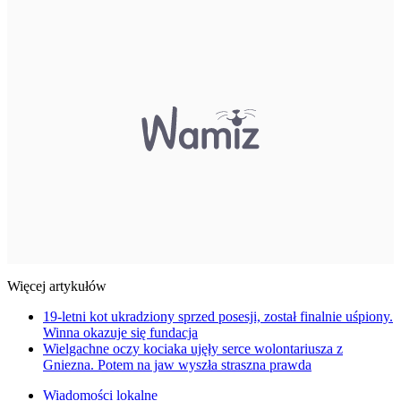
Więcej artykułów
19-letni kot ukradziony sprzed posesji, został finalnie uśpiony.
Winna okazuje się fundacja
Wielgachne oczy kociaka ujęły serce wolontariusza z
Gniezna. Potem na jaw wyszła straszna prawda
Wiadomości lokalne