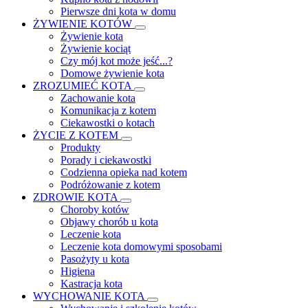
Pierwsze dni kota w domu
ŻYWIENIE KOTÓW
Żywienie kota
Żywienie kociąt
Czy mój kot może jeść...?
Domowe żywienie kota
ZROZUMIEĆ KOTA
Zachowanie kota
Komunikacja z kotem
Ciekawostki o kotach
ŻYCIE Z KOTEM
Produkty
Porady i ciekawostki
Codzienna opieka nad kotem
Podróżowanie z kotem
ZDROWIE KOTA
Choroby kotów
Objawy chorób u kota
Leczenie kota
Leczenie kota domowymi sposobami
Pasożyty u kota
Higiena
Kastracja kota
WYCHOWANIE KOTA