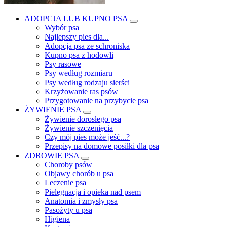
ADOPCJA LUB KUPNO PSA
Wybór psa
Najlepszy pies dla...
Adopcja psa ze schroniska
Kupno psa z hodowli
Psy rasowe
Psy według rozmiaru
Psy według rodzaju sierści
Krzyżowanie ras psów
Przygotowanie na przybycie psa
ŻYWIENIE PSA
Żywienie dorosłego psa
Żywienie szczenięcia
Czy mój pies może jeść...?
Przepisy na domowe posiłki dla psa
ZDROWIE PSA
Choroby psów
Objawy chorób u psa
Leczenie psa
Pielęgnacja i opieka nad psem
Anatomia i zmysły psa
Pasożyty u psa
Higiena