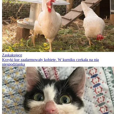
Zaskakujące
Krzyki kur zaalarmowały kobietę. W kurniku czekała na nią
niespodzianka