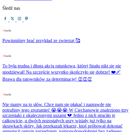
Śledź nas
Powinniśmy brać przykład ze zwierząt 🥰
To była trudna i długa akcja ratunkowa, której finału nikt się nie
spodziewał! Na szczęście wszystko skończyło się dobrze! ❤️‍🩹
Brawa dla ratowników za determinację! 👏👏👏
Nie mamy na to słów. Chce nam się płakać i naprawdę nie
potrafimy tego zrozumieć 😭😭😭 W Ciechanowie znaleziono trzy
szczeniaki z okaleczonymi uszami 💔 Jedno z nich straciło je
całkowicie, u dwóch pozostałych uszy wisiały już tylko na
skrawkach skóry. Jak przekazali lekarze, ktoś próbował dokonać
amputacji ostrym narzędziem, najprawdopodobniej bez żadnego