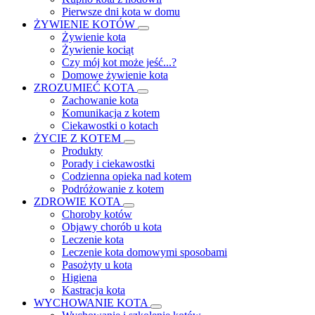
Pierwsze dni kota w domu
ŻYWIENIE KOTÓW
Żywienie kota
Żywienie kociąt
Czy mój kot może jeść...?
Domowe żywienie kota
ZROZUMIEĆ KOTA
Zachowanie kota
Komunikacja z kotem
Ciekawostki o kotach
ŻYCIE Z KOTEM
Produkty
Porady i ciekawostki
Codzienna opieka nad kotem
Podróżowanie z kotem
ZDROWIE KOTA
Choroby kotów
Objawy chorób u kota
Leczenie kota
Leczenie kota domowymi sposobami
Pasożyty u kota
Higiena
Kastracja kota
WYCHOWANIE KOTA