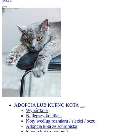
KOT
ADOPCJA LUB KUPNO KOTA
Wybór kota
Najlepszy kot dla...
Koty według rozmiaru / sierści / oczu
Adopcja kota ze schroniska
Kupno kota z hodowli