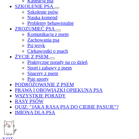
Kastracja psa
SZKOLENIE PSA
Szkolenie psów
Nauka komend
Problemy behawioralne
ZROZUMIEĆ PSA
Komunikacja z psem
Zachowania psa
Psi język
Ciekawostki o psach
ŻYCIE Z PSEM
Praktyczne porady na co dzień
Sport i zabawy z psem
Spacery z psem
Psie sporty
PODRÓŻOWANIE Z PSEM
PRAWA I OBOWIĄZKI OPIEKUNA PSA
WSZYSTKIE PORADY
RASY PSÓW
QUIZ: "JAKA RASA PSA DO CIEBIE PASUJE"?
IMIONA DLA PSA