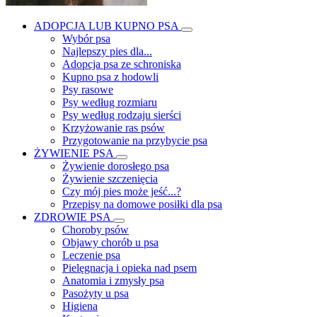
ADOPCJA LUB KUPNO PSA
Wybór psa
Najlepszy pies dla...
Adopcja psa ze schroniska
Kupno psa z hodowli
Psy rasowe
Psy według rozmiaru
Psy według rodzaju sierści
Krzyżowanie ras psów
Przygotowanie na przybycie psa
ŻYWIENIE PSA
Żywienie dorosłego psa
Żywienie szczenięcia
Czy mój pies może jeść...?
Przepisy na domowe posiłki dla psa
ZDROWIE PSA
Choroby psów
Objawy chorób u psa
Leczenie psa
Pielęgnacja i opieka nad psem
Anatomia i zmysły psa
Pasożyty u psa
Higiena