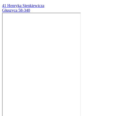
41 Henryka Sienkiewicza
Głuszyca 58-340