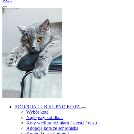
KOT
ADOPCJA LUB KUPNO KOTA
Wybór kota
Najlepszy kot dla...
Koty według rozmiaru / sierści / oczu
Adopcja kota ze schroniska
Kupno kota z hodowli