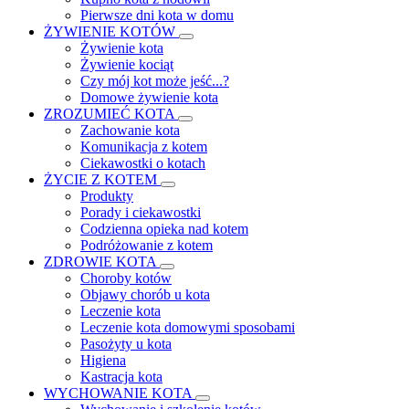
Pierwsze dni kota w domu
ŻYWIENIE KOTÓW
Żywienie kota
Żywienie kociąt
Czy mój kot może jeść...?
Domowe żywienie kota
ZROZUMIEĆ KOTA
Zachowanie kota
Komunikacja z kotem
Ciekawostki o kotach
ŻYCIE Z KOTEM
Produkty
Porady i ciekawostki
Codzienna opieka nad kotem
Podróżowanie z kotem
ZDROWIE KOTA
Choroby kotów
Objawy chorób u kota
Leczenie kota
Leczenie kota domowymi sposobami
Pasożyty u kota
Higiena
Kastracja kota
WYCHOWANIE KOTA