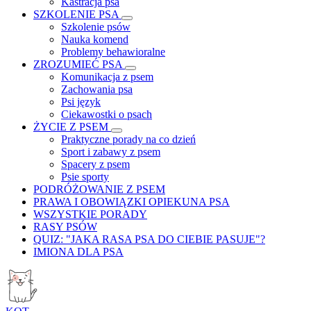
Kastracja psa
SZKOLENIE PSA
Szkolenie psów
Nauka komend
Problemy behawioralne
ZROZUMIEĆ PSA
Komunikacja z psem
Zachowania psa
Psi język
Ciekawostki o psach
ŻYCIE Z PSEM
Praktyczne porady na co dzień
Sport i zabawy z psem
Spacery z psem
Psie sporty
PODRÓŻOWANIE Z PSEM
PRAWA I OBOWIĄZKI OPIEKUNA PSA
WSZYSTKIE PORADY
RASY PSÓW
QUIZ: "JAKA RASA PSA DO CIEBIE PASUJE"?
IMIONA DLA PSA