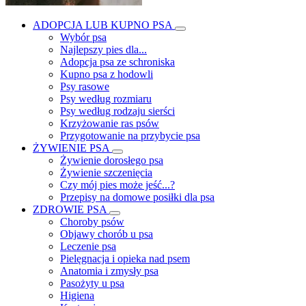
ADOPCJA LUB KUPNO PSA
Wybór psa
Najlepszy pies dla...
Adopcja psa ze schroniska
Kupno psa z hodowli
Psy rasowe
Psy według rozmiaru
Psy według rodzaju sierści
Krzyżowanie ras psów
Przygotowanie na przybycie psa
ŻYWIENIE PSA
Żywienie dorosłego psa
Żywienie szczenięcia
Czy mój pies może jeść...?
Przepisy na domowe posiłki dla psa
ZDROWIE PSA
Choroby psów
Objawy chorób u psa
Leczenie psa
Pielęgnacja i opieka nad psem
Anatomia i zmysły psa
Pasożyty u psa
Higiena