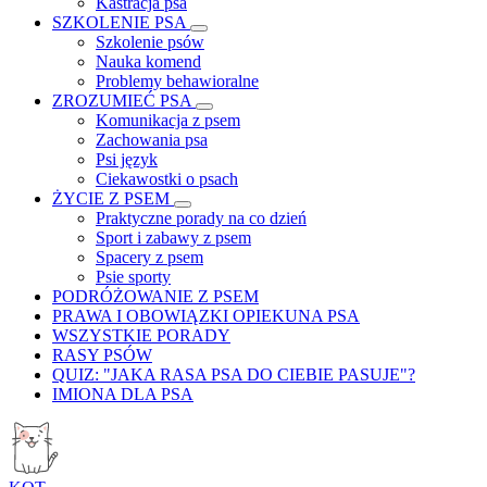
Kastracja psa
SZKOLENIE PSA
Szkolenie psów
Nauka komend
Problemy behawioralne
ZROZUMIEĆ PSA
Komunikacja z psem
Zachowania psa
Psi język
Ciekawostki o psach
ŻYCIE Z PSEM
Praktyczne porady na co dzień
Sport i zabawy z psem
Spacery z psem
Psie sporty
PODRÓŻOWANIE Z PSEM
PRAWA I OBOWIĄZKI OPIEKUNA PSA
WSZYSTKIE PORADY
RASY PSÓW
QUIZ: "JAKA RASA PSA DO CIEBIE PASUJE"?
IMIONA DLA PSA