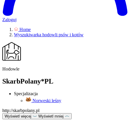
Zaloguj
Home
Wyszukiwarka hodowli psów i kotów
Hodowle
SkarbPolany*PL
Specjalizacja
Norweski leśny
http://skarbpolany.pl
Wyświetl więcej
Wyświetl mniej