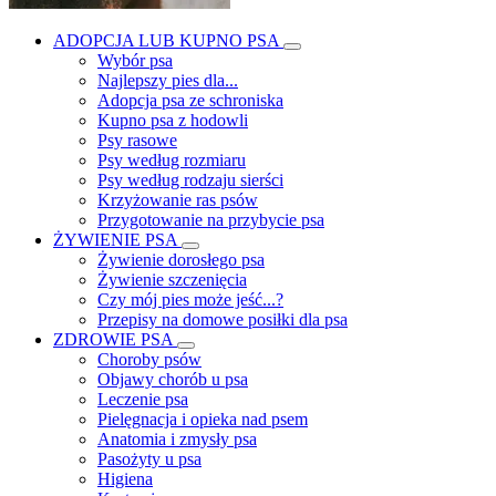
ADOPCJA LUB KUPNO PSA
Wybór psa
Najlepszy pies dla...
Adopcja psa ze schroniska
Kupno psa z hodowli
Psy rasowe
Psy według rozmiaru
Psy według rodzaju sierści
Krzyżowanie ras psów
Przygotowanie na przybycie psa
ŻYWIENIE PSA
Żywienie dorosłego psa
Żywienie szczenięcia
Czy mój pies może jeść...?
Przepisy na domowe posiłki dla psa
ZDROWIE PSA
Choroby psów
Objawy chorób u psa
Leczenie psa
Pielęgnacja i opieka nad psem
Anatomia i zmysły psa
Pasożyty u psa
Higiena