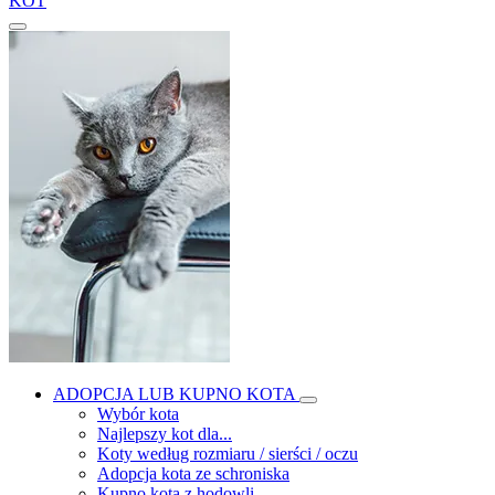
KOT
ADOPCJA LUB KUPNO KOTA
Wybór kota
Najlepszy kot dla...
Koty według rozmiaru / sierści / oczu
Adopcja kota ze schroniska
Kupno kota z hodowli