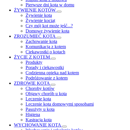
Pierwsze dni kota w domu
ŻYWIENIE KOTÓW
Żywienie kota
Żywienie kociąt
Czy mój kot może jeść...?
Domowe żywienie kota
ZROZUMIEĆ KOTA
Zachowanie kota
Komunikacja z kotem
Ciekawostki o kotach
ŻYCIE Z KOTEM
Produkty
Porady i ciekawostki
Codzienna opieka nad kotem
Podróżowanie z kotem
ZDROWIE KOTA
Choroby kotów
Objawy chorób u kota
Leczenie kota
Leczenie kota domowymi sposobami
Pasożyty u kota
Higiena
Kastracja kota
WYCHOWANIE KOTA