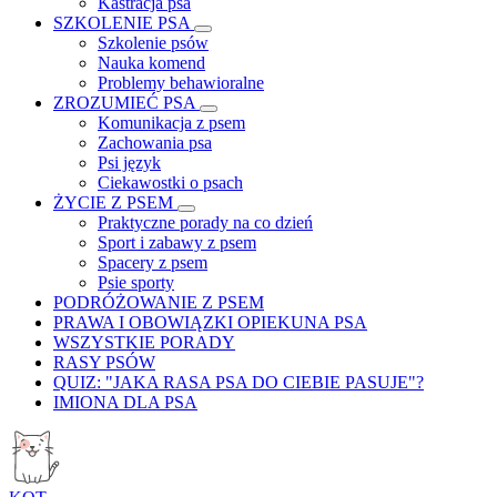
Kastracja psa
SZKOLENIE PSA
Szkolenie psów
Nauka komend
Problemy behawioralne
ZROZUMIEĆ PSA
Komunikacja z psem
Zachowania psa
Psi język
Ciekawostki o psach
ŻYCIE Z PSEM
Praktyczne porady na co dzień
Sport i zabawy z psem
Spacery z psem
Psie sporty
PODRÓŻOWANIE Z PSEM
PRAWA I OBOWIĄZKI OPIEKUNA PSA
WSZYSTKIE PORADY
RASY PSÓW
QUIZ: "JAKA RASA PSA DO CIEBIE PASUJE"?
IMIONA DLA PSA