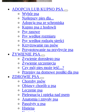
ADOPCJA LUB KUPNO PSA
Wybór psa
Najlepszy pies dla...
Adopcja psa ze schroniska
Kupno psa z hodowli
Psy rasowe
Psy według rozmiaru
Psy według rodzaju sierści
Krzyżowanie ras psów
Przygotowanie na przybycie psa
ŻYWIENIE PSA
Żywienie dorosłego psa
Żywienie szczenięcia
Czy mój pies może jeść...?
Przepisy na domowe posiłki dla psa
ZDROWIE PSA
Choroby psów
Objawy chorób u psa
Leczenie psa
Pielęgnacja i opieka nad psem
Anatomia i zmysły psa
Pasożyty u psa
Higiena