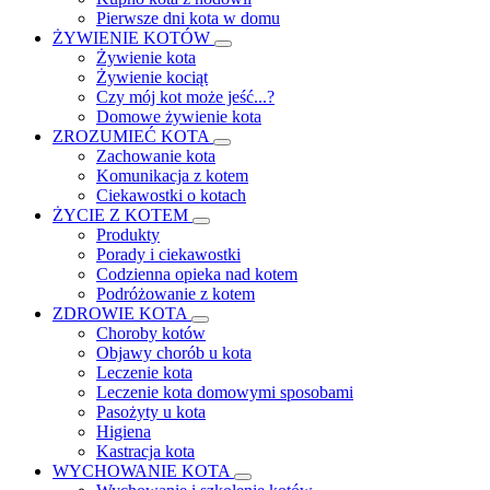
Pierwsze dni kota w domu
ŻYWIENIE KOTÓW
Żywienie kota
Żywienie kociąt
Czy mój kot może jeść...?
Domowe żywienie kota
ZROZUMIEĆ KOTA
Zachowanie kota
Komunikacja z kotem
Ciekawostki o kotach
ŻYCIE Z KOTEM
Produkty
Porady i ciekawostki
Codzienna opieka nad kotem
Podróżowanie z kotem
ZDROWIE KOTA
Choroby kotów
Objawy chorób u kota
Leczenie kota
Leczenie kota domowymi sposobami
Pasożyty u kota
Higiena
Kastracja kota
WYCHOWANIE KOTA