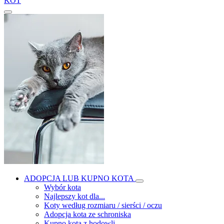
KOT
ADOPCJA LUB KUPNO KOTA
Wybór kota
Najlepszy kot dla...
Koty według rozmiaru / sierści / oczu
Adopcja kota ze schroniska
Kupno kota z hodowli