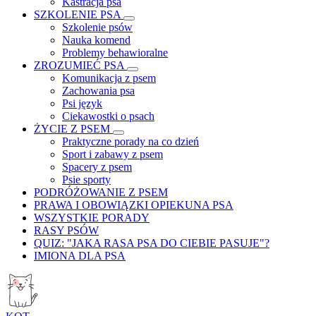
Kastracja psa
SZKOLENIE PSA
Szkolenie psów
Nauka komend
Problemy behawioralne
ZROZUMIEĆ PSA
Komunikacja z psem
Zachowania psa
Psi język
Ciekawostki o psach
ŻYCIE Z PSEM
Praktyczne porady na co dzień
Sport i zabawy z psem
Spacery z psem
Psie sporty
PODRÓŻOWANIE Z PSEM
PRAWA I OBOWIĄZKI OPIEKUNA PSA
WSZYSTKIE PORADY
RASY PSÓW
QUIZ: "JAKA RASA PSA DO CIEBIE PASUJE"?
IMIONA DLA PSA