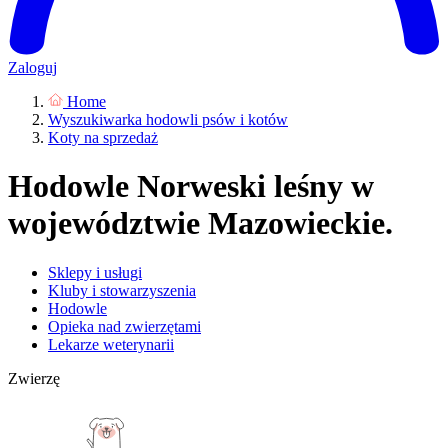
Zaloguj
Home
Wyszukiwarka hodowli psów i kotów
Koty na sprzedaż
Hodowle Norweski leśny w
województwie Mazowieckie.
Sklepy i usługi
Kluby i stowarzyszenia
Hodowle
Opieka nad zwierzętami
Lekarze weterynarii
Zwierzę