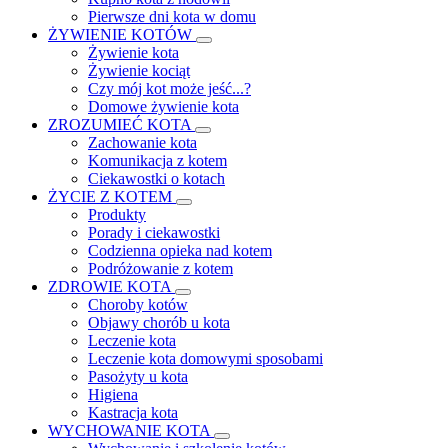
Pierwsze dni kota w domu
ŻYWIENIE KOTÓW
Żywienie kota
Żywienie kociąt
Czy mój kot może jeść...?
Domowe żywienie kota
ZROZUMIEĆ KOTA
Zachowanie kota
Komunikacja z kotem
Ciekawostki o kotach
ŻYCIE Z KOTEM
Produkty
Porady i ciekawostki
Codzienna opieka nad kotem
Podróżowanie z kotem
ZDROWIE KOTA
Choroby kotów
Objawy chorób u kota
Leczenie kota
Leczenie kota domowymi sposobami
Pasożyty u kota
Higiena
Kastracja kota
WYCHOWANIE KOTA