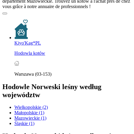
département Mazowieckie. Trouvez un kotów à l'achat près de chez
vous grâce à notre annuaire de professionnels !
Kiyo'Kag*PL
Hodowla kotów
Warszawa (03-153)
Hodowle Norweski leśny według
województw
Wielkopolskie
(2)
Małopolskie
(1)
Mazowieckie
(1)
Śląskie
(1)