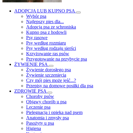
ADOPCJA LUB KUPNO PSA
Wybór psa
Najlepszy pies dla...
Adopcja psa ze schroniska
Kupno psa z hodowli
Psy rasowe
Psy według rozmiaru
Psy według rodzaju sierści
Krzyżowanie ras psów
Przygotowanie na przybycie psa
ŻYWIENIE PSA
Żywienie dorosłego psa
Żywienie szczenięcia
Czy mój pies może jeść...?
Przepisy na domowe posiłki dla psa
ZDROWIE PSA
Choroby psów
Objawy chorób u psa
Leczenie psa
Pielęgnacja i opieka nad psem
Anatomia i zmysły psa
Pasożyty u psa
Higiena