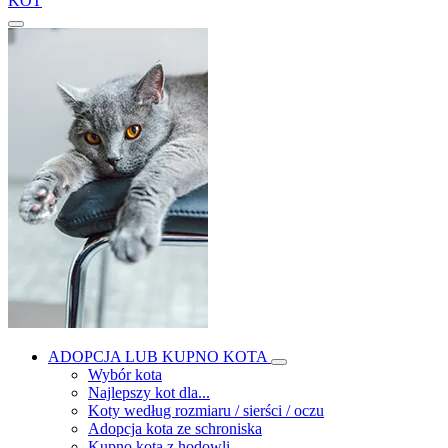
KOT
ADOPCJA LUB KUPNO KOTA
Wybór kota
Najlepszy kot dla...
Koty według rozmiaru / sierści / oczu
Adopcja kota ze schroniska
Kupno kota z hodowli