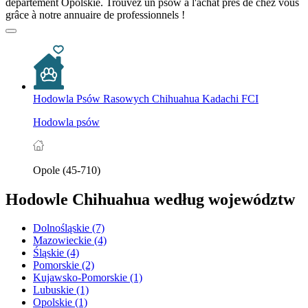
département Opolskie. Trouvez un psów à l'achat près de chez vous
grâce à notre annuaire de professionnels !
Hodowla Psów Rasowych Chihuahua Kadachi FCI
Hodowla psów
Opole (45-710)
Hodowle Chihuahua według województw
Dolnośląskie
(7)
Mazowieckie
(4)
Śląskie
(4)
Pomorskie
(2)
Kujawsko-Pomorskie
(1)
Lubuskie
(1)
Opolskie
(1)