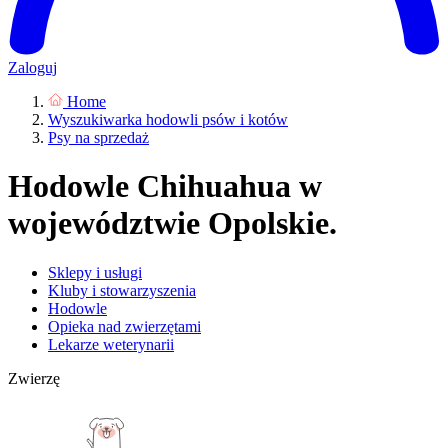
Zaloguj
Home
Wyszukiwarka hodowli psów i kotów
Psy na sprzedaż
Hodowle Chihuahua w
województwie Opolskie.
Sklepy i usługi
Kluby i stowarzyszenia
Hodowle
Opieka nad zwierzętami
Lekarze weterynarii
Zwierzę