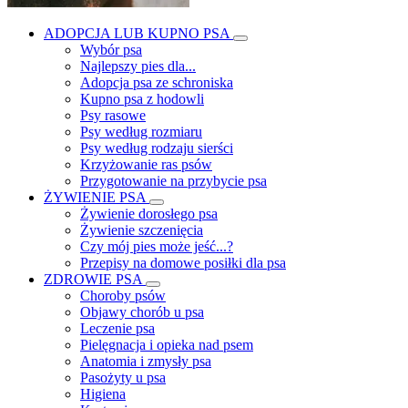
ADOPCJA LUB KUPNO PSA
Wybór psa
Najlepszy pies dla...
Adopcja psa ze schroniska
Kupno psa z hodowli
Psy rasowe
Psy według rozmiaru
Psy według rodzaju sierści
Krzyżowanie ras psów
Przygotowanie na przybycie psa
ŻYWIENIE PSA
Żywienie dorosłego psa
Żywienie szczenięcia
Czy mój pies może jeść...?
Przepisy na domowe posiłki dla psa
ZDROWIE PSA
Choroby psów
Objawy chorób u psa
Leczenie psa
Pielęgnacja i opieka nad psem
Anatomia i zmysły psa
Pasożyty u psa
Higiena