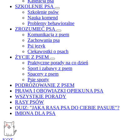
Kastracja psa
SZKOLENIE PSA
Szkolenie psów
Nauka komend
Problemy behawioralne
ZROZUMIEĆ PSA
Komunikacja z psem
Zachowania psa
Psi język
Ciekawostki o psach
ŻYCIE Z PSEM
Praktyczne porady na co dzień
Sport i zabawy z psem
Spacery z psem
Psie sporty
PODRÓŻOWANIE Z PSEM
PRAWA I OBOWIĄZKI OPIEKUNA PSA
WSZYSTKIE PORADY
RASY PSÓW
QUIZ: "JAKA RASA PSA DO CIEBIE PASUJE"?
IMIONA DLA PSA