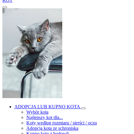
KOT
ADOPCJA LUB KUPNO KOTA
Wybór kota
Najlepszy kot dla...
Koty według rozmiaru / sierści / oczu
Adopcja kota ze schroniska
Kupno kota z hodowli