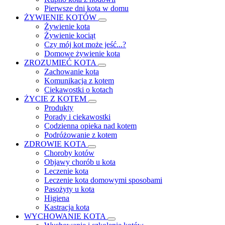
Pierwsze dni kota w domu
ŻYWIENIE KOTÓW
Żywienie kota
Żywienie kociąt
Czy mój kot może jeść...?
Domowe żywienie kota
ZROZUMIEĆ KOTA
Zachowanie kota
Komunikacja z kotem
Ciekawostki o kotach
ŻYCIE Z KOTEM
Produkty
Porady i ciekawostki
Codzienna opieka nad kotem
Podróżowanie z kotem
ZDROWIE KOTA
Choroby kotów
Objawy chorób u kota
Leczenie kota
Leczenie kota domowymi sposobami
Pasożyty u kota
Higiena
Kastracja kota
WYCHOWANIE KOTA