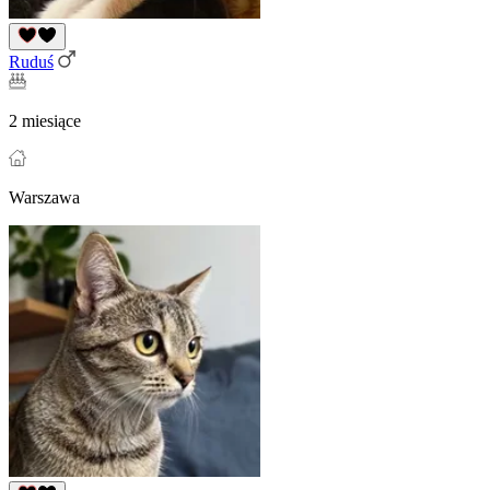
Ruduś
2 miesiące
Warszawa