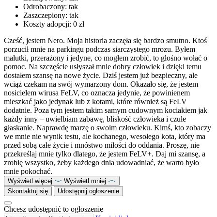
Odrobaczony:
tak
Zaszczepiony:
tak
Koszty adopcji:
0 zł
Cześć, jestem Nero. Moja historia zaczęła się bardzo smutno. Ktoś
porzucił mnie na parkingu podczas siarczystego mrozu. Byłem
malutki, przerażony i jedyne, co mogłem zrobić, to głośno wołać o
pomoc. Na szczęście usłyszał mnie dobry człowiek i dzięki temu
dostałem szansę na nowe życie. Dziś jestem już bezpieczny, ale
wciąż czekam na swój wymarzony dom. Okazało się, że jestem
nosicielem wirusa FeLV, co oznacza jedynie, że powinienem
mieszkać jako jedynak lub z kotami, które również są FeLV
dodatnie. Poza tym jestem takim samym cudownym kociakiem jak
każdy inny – uwielbiam zabawę, bliskość człowieka i czułe
głaskanie. Naprawdę marzę o swoim człowieku. Kimś, kto zobaczy
we mnie nie wynik testu, ale kochanego, wesołego kota, który ma
przed sobą całe życie i mnóstwo miłości do oddania. Proszę, nie
przekreślaj mnie tylko dlatego, że jestem FeLV+. Daj mi szansę, a
zrobię wszystko, żeby każdego dnia udowadniać, że warto było
mnie pokochać.
Wyświetl więcej
Wyświetl mniej
Skontaktuj się
Udostępnij ogłoszenie
Chcesz udostępnić to ogłoszenie