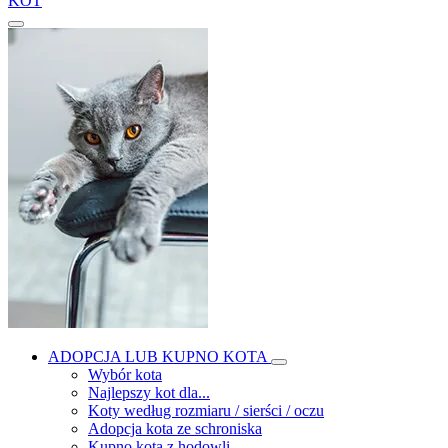
KOT
ADOPCJA LUB KUPNO KOTA
Wybór kota
Najlepszy kot dla...
Koty według rozmiaru / sierści / oczu
Adopcja kota ze schroniska
Kupno kota z hodowli