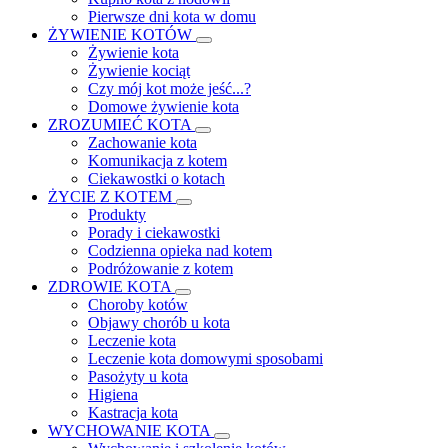
Pierwsze dni kota w domu
ŻYWIENIE KOTÓW
Żywienie kota
Żywienie kociąt
Czy mój kot może jeść...?
Domowe żywienie kota
ZROZUMIEĆ KOTA
Zachowanie kota
Komunikacja z kotem
Ciekawostki o kotach
ŻYCIE Z KOTEM
Produkty
Porady i ciekawostki
Codzienna opieka nad kotem
Podróżowanie z kotem
ZDROWIE KOTA
Choroby kotów
Objawy chorób u kota
Leczenie kota
Leczenie kota domowymi sposobami
Pasożyty u kota
Higiena
Kastracja kota
WYCHOWANIE KOTA