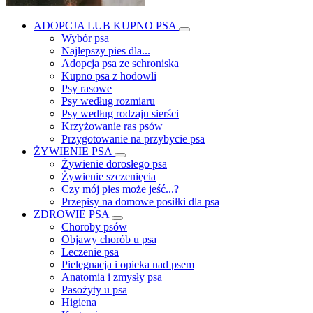
ADOPCJA LUB KUPNO PSA
Wybór psa
Najlepszy pies dla...
Adopcja psa ze schroniska
Kupno psa z hodowli
Psy rasowe
Psy według rozmiaru
Psy według rodzaju sierści
Krzyżowanie ras psów
Przygotowanie na przybycie psa
ŻYWIENIE PSA
Żywienie dorosłego psa
Żywienie szczenięcia
Czy mój pies może jeść...?
Przepisy na domowe posiłki dla psa
ZDROWIE PSA
Choroby psów
Objawy chorób u psa
Leczenie psa
Pielęgnacja i opieka nad psem
Anatomia i zmysły psa
Pasożyty u psa
Higiena