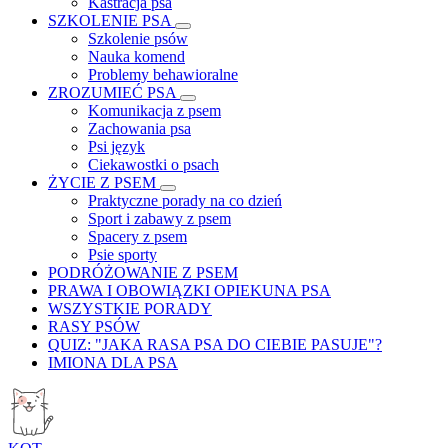
Kastracja psa
SZKOLENIE PSA
Szkolenie psów
Nauka komend
Problemy behawioralne
ZROZUMIEĆ PSA
Komunikacja z psem
Zachowania psa
Psi język
Ciekawostki o psach
ŻYCIE Z PSEM
Praktyczne porady na co dzień
Sport i zabawy z psem
Spacery z psem
Psie sporty
PODRÓŻOWANIE Z PSEM
PRAWA I OBOWIĄZKI OPIEKUNA PSA
WSZYSTKIE PORADY
RASY PSÓW
QUIZ: "JAKA RASA PSA DO CIEBIE PASUJE"?
IMIONA DLA PSA