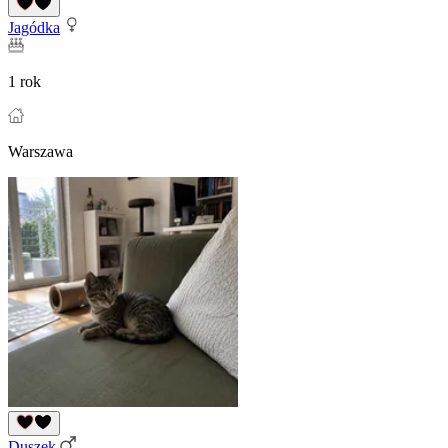
Jagódka
1 rok
Warszawa
Duszek