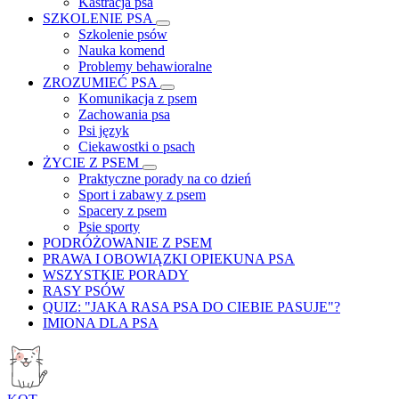
Kastracja psa
SZKOLENIE PSA
Szkolenie psów
Nauka komend
Problemy behawioralne
ZROZUMIEĆ PSA
Komunikacja z psem
Zachowania psa
Psi język
Ciekawostki o psach
ŻYCIE Z PSEM
Praktyczne porady na co dzień
Sport i zabawy z psem
Spacery z psem
Psie sporty
PODRÓŻOWANIE Z PSEM
PRAWA I OBOWIĄZKI OPIEKUNA PSA
WSZYSTKIE PORADY
RASY PSÓW
QUIZ: "JAKA RASA PSA DO CIEBIE PASUJE"?
IMIONA DLA PSA