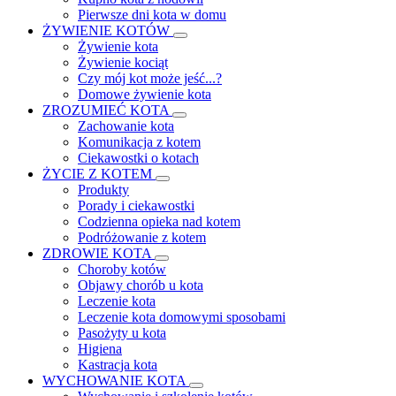
Pierwsze dni kota w domu
ŻYWIENIE KOTÓW
Żywienie kota
Żywienie kociąt
Czy mój kot może jeść...?
Domowe żywienie kota
ZROZUMIEĆ KOTA
Zachowanie kota
Komunikacja z kotem
Ciekawostki o kotach
ŻYCIE Z KOTEM
Produkty
Porady i ciekawostki
Codzienna opieka nad kotem
Podróżowanie z kotem
ZDROWIE KOTA
Choroby kotów
Objawy chorób u kota
Leczenie kota
Leczenie kota domowymi sposobami
Pasożyty u kota
Higiena
Kastracja kota
WYCHOWANIE KOTA