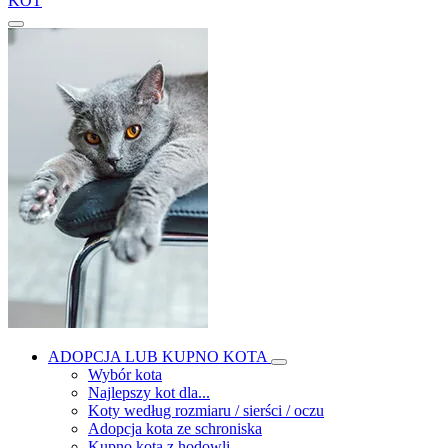
KOT
ADOPCJA LUB KUPNO KOTA
Wybór kota
Najlepszy kot dla...
Koty według rozmiaru / sierści / oczu
Adopcja kota ze schroniska
Kupno kota z hodowli