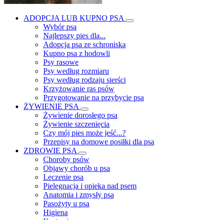
ADOPCJA LUB KUPNO PSA
Wybór psa
Najlepszy pies dla...
Adopcja psa ze schroniska
Kupno psa z hodowli
Psy rasowe
Psy według rozmiaru
Psy według rodzaju sierści
Krzyżowanie ras psów
Przygotowanie na przybycie psa
ŻYWIENIE PSA
Żywienie dorosłego psa
Żywienie szczenięcia
Czy mój pies może jeść...?
Przepisy na domowe posiłki dla psa
ZDROWIE PSA
Choroby psów
Objawy chorób u psa
Leczenie psa
Pielęgnacja i opieka nad psem
Anatomia i zmysły psa
Pasożyty u psa
Higiena