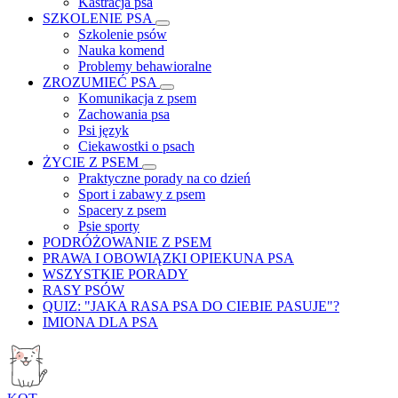
Kastracja psa
SZKOLENIE PSA
Szkolenie psów
Nauka komend
Problemy behawioralne
ZROZUMIEĆ PSA
Komunikacja z psem
Zachowania psa
Psi język
Ciekawostki o psach
ŻYCIE Z PSEM
Praktyczne porady na co dzień
Sport i zabawy z psem
Spacery z psem
Psie sporty
PODRÓŻOWANIE Z PSEM
PRAWA I OBOWIĄZKI OPIEKUNA PSA
WSZYSTKIE PORADY
RASY PSÓW
QUIZ: "JAKA RASA PSA DO CIEBIE PASUJE"?
IMIONA DLA PSA