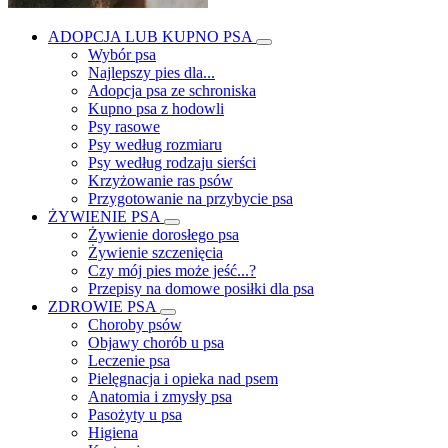
ADOPCJA LUB KUPNO PSA
Wybór psa
Najlepszy pies dla...
Adopcja psa ze schroniska
Kupno psa z hodowli
Psy rasowe
Psy według rozmiaru
Psy według rodzaju sierści
Krzyżowanie ras psów
Przygotowanie na przybycie psa
ŻYWIENIE PSA
Żywienie dorosłego psa
Żywienie szczenięcia
Czy mój pies może jeść...?
Przepisy na domowe posiłki dla psa
ZDROWIE PSA
Choroby psów
Objawy chorób u psa
Leczenie psa
Pielęgnacja i opieka nad psem
Anatomia i zmysły psa
Pasożyty u psa
Higiena