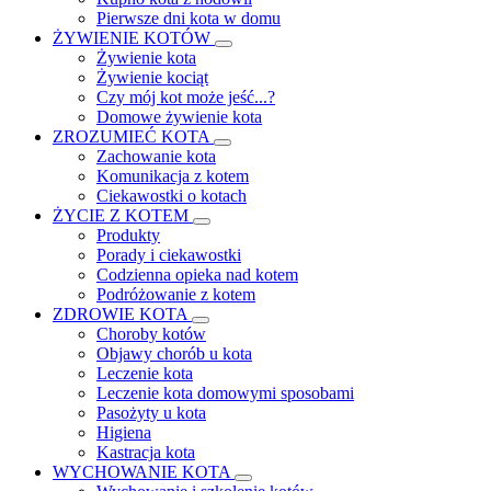
Pierwsze dni kota w domu
ŻYWIENIE KOTÓW
Żywienie kota
Żywienie kociąt
Czy mój kot może jeść...?
Domowe żywienie kota
ZROZUMIEĆ KOTA
Zachowanie kota
Komunikacja z kotem
Ciekawostki o kotach
ŻYCIE Z KOTEM
Produkty
Porady i ciekawostki
Codzienna opieka nad kotem
Podróżowanie z kotem
ZDROWIE KOTA
Choroby kotów
Objawy chorób u kota
Leczenie kota
Leczenie kota domowymi sposobami
Pasożyty u kota
Higiena
Kastracja kota
WYCHOWANIE KOTA