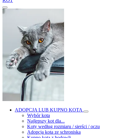
KOT
ADOPCJA LUB KUPNO KOTA
Wybór kota
Najlepszy kot dla...
Koty według rozmiaru / sierści / oczu
Adopcja kota ze schroniska
Kupno kota z hodowli