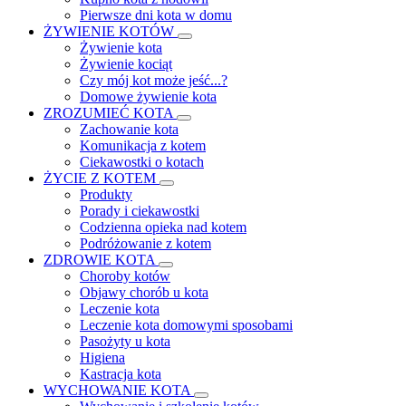
Pierwsze dni kota w domu
ŻYWIENIE KOTÓW
Żywienie kota
Żywienie kociąt
Czy mój kot może jeść...?
Domowe żywienie kota
ZROZUMIEĆ KOTA
Zachowanie kota
Komunikacja z kotem
Ciekawostki o kotach
ŻYCIE Z KOTEM
Produkty
Porady i ciekawostki
Codzienna opieka nad kotem
Podróżowanie z kotem
ZDROWIE KOTA
Choroby kotów
Objawy chorób u kota
Leczenie kota
Leczenie kota domowymi sposobami
Pasożyty u kota
Higiena
Kastracja kota
WYCHOWANIE KOTA