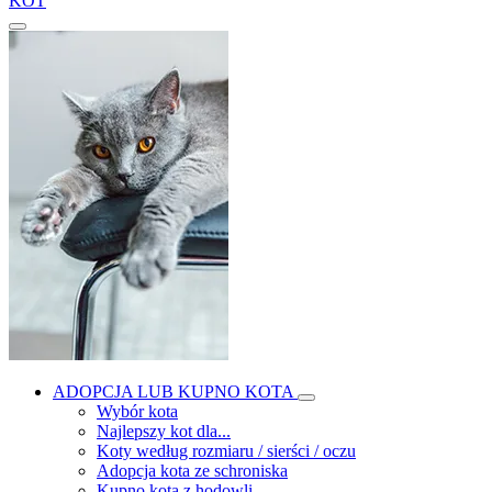
KOT
ADOPCJA LUB KUPNO KOTA
Wybór kota
Najlepszy kot dla...
Koty według rozmiaru / sierści / oczu
Adopcja kota ze schroniska
Kupno kota z hodowli