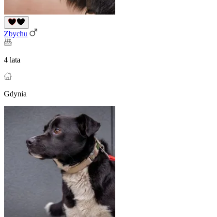
Zbychu
4 lata
Gdynia