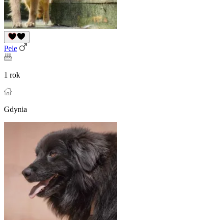
Pele
1 rok
Gdynia