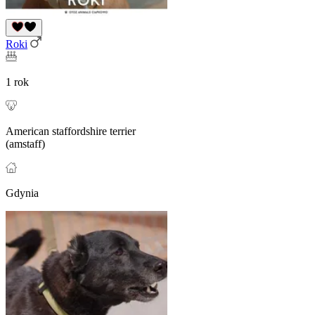
Roki
1 rok
American staffordshire terrier
(amstaff)
Gdynia