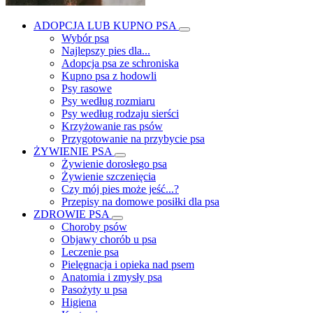
ADOPCJA LUB KUPNO PSA
Wybór psa
Najlepszy pies dla...
Adopcja psa ze schroniska
Kupno psa z hodowli
Psy rasowe
Psy według rozmiaru
Psy według rodzaju sierści
Krzyżowanie ras psów
Przygotowanie na przybycie psa
ŻYWIENIE PSA
Żywienie dorosłego psa
Żywienie szczenięcia
Czy mój pies może jeść...?
Przepisy na domowe posiłki dla psa
ZDROWIE PSA
Choroby psów
Objawy chorób u psa
Leczenie psa
Pielęgnacja i opieka nad psem
Anatomia i zmysły psa
Pasożyty u psa
Higiena