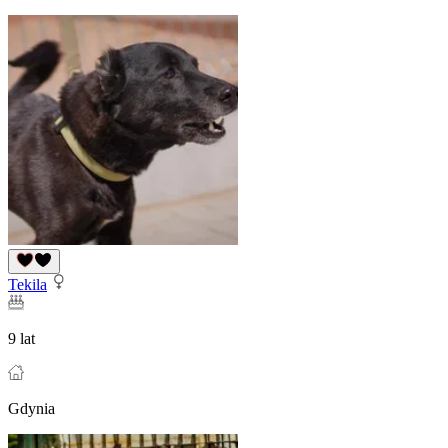
Tekila
9 lat
Gdynia