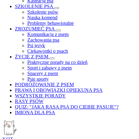
Kastracja psa
SZKOLENIE PSA
Szkolenie psów
Nauka komend
Problemy behawioralne
ZROZUMIEĆ PSA
Komunikacja z psem
Zachowania psa
Psi język
Ciekawostki o psach
ŻYCIE Z PSEM
Praktyczne porady na co dzień
Sport i zabawy z psem
Spacery z psem
Psie sporty
PODRÓŻOWANIE Z PSEM
PRAWA I OBOWIĄZKI OPIEKUNA PSA
WSZYSTKIE PORADY
RASY PSÓW
QUIZ: "JAKA RASA PSA DO CIEBIE PASUJE"?
IMIONA DLA PSA