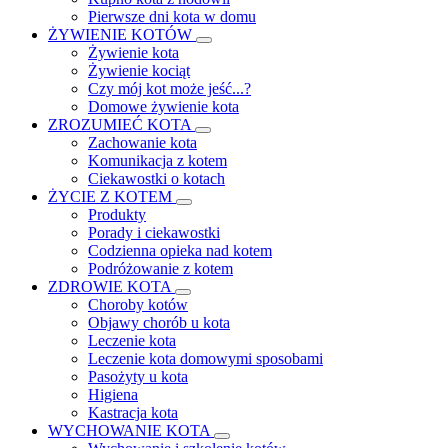
Pierwsze dni kota w domu
ŻYWIENIE KOTÓW
Żywienie kota
Żywienie kociąt
Czy mój kot może jeść...?
Domowe żywienie kota
ZROZUMIEĆ KOTA
Zachowanie kota
Komunikacja z kotem
Ciekawostki o kotach
ŻYCIE Z KOTEM
Produkty
Porady i ciekawostki
Codzienna opieka nad kotem
Podróżowanie z kotem
ZDROWIE KOTA
Choroby kotów
Objawy chorób u kota
Leczenie kota
Leczenie kota domowymi sposobami
Pasożyty u kota
Higiena
Kastracja kota
WYCHOWANIE KOTA