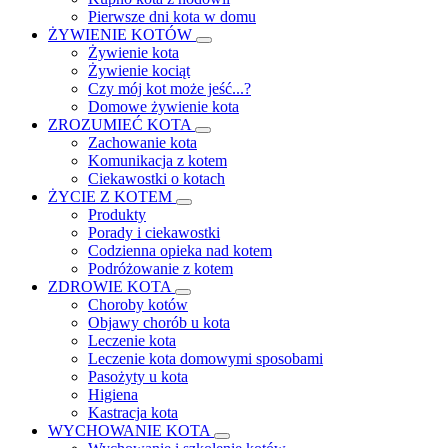
Pierwsze dni kota w domu
ŻYWIENIE KOTÓW
Żywienie kota
Żywienie kociąt
Czy mój kot może jeść...?
Domowe żywienie kota
ZROZUMIEĆ KOTA
Zachowanie kota
Komunikacja z kotem
Ciekawostki o kotach
ŻYCIE Z KOTEM
Produkty
Porady i ciekawostki
Codzienna opieka nad kotem
Podróżowanie z kotem
ZDROWIE KOTA
Choroby kotów
Objawy chorób u kota
Leczenie kota
Leczenie kota domowymi sposobami
Pasożyty u kota
Higiena
Kastracja kota
WYCHOWANIE KOTA