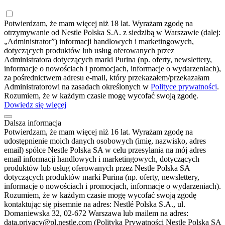
Potwierdzam, że mam więcej niż 18 lat. Wyrażam zgodę na
otrzymywanie od Nestle Polska S.A. z siedzibą w Warszawie (dalej:
„Administrator”) informacji handlowych i marketingowych,
dotyczących produktów lub usług oferowanych przez
Administratora dotyczących marki Purina (np. oferty, newslettery,
informacje o nowościach i promocjach, informacje o wydarzeniach),
za pośrednictwem adresu e-mail, który przekazałem/przekazałam
Administratorowi na zasadach określonych w
Polityce prywatności
.
Rozumiem, że w każdym czasie mogę wycofać swoją zgodę.
Dowiedz się więcej
Dalsza informacja
Potwierdzam, że mam więcej niż 16 lat. Wyrażam zgodę na
udostępnienie moich danych osobowych (imię, nazwisko, adres
email) spółce Nestle Polska SA w celu przesyłania na mój adres
email informacji handlowych i marketingowych, dotyczących
produktów lub usług oferowanych przez Nestle Polska SA
dotyczących produktów marki Purina (np. oferty, newslettery,
informacje o nowościach i promocjach, informacje o wydarzeniach).
Rozumiem, że w każdym czasie mogę wycofać swoją zgodę
kontaktując się pisemnie na adres: Nestlé Polska S.A., ul.
Domaniewska 32, 02-672 Warszawa lub mailem na adres:
data.privacy@pl.nestle.com (Polityka Prywatności Nestle Polska SA