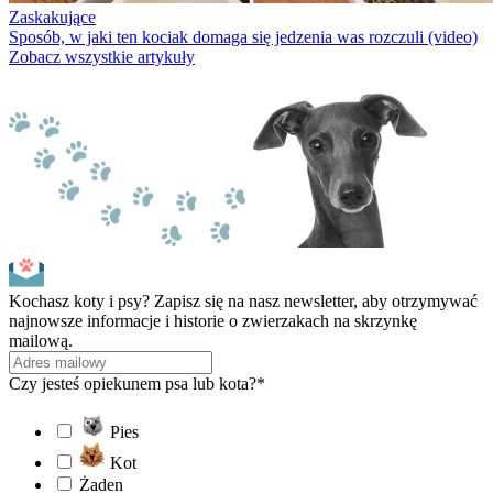
Zaskakujące
Sposób, w jaki ten kociak domaga się jedzenia was rozczuli (video)
Zobacz wszystkie artykuły
Kochasz koty i psy? Zapisz się na nasz newsletter, aby otrzymywać
najnowsze informacje i historie o zwierzakach na skrzynkę
mailową.
Czy jesteś opiekunem psa lub kota?*
Pies
Kot
Żaden