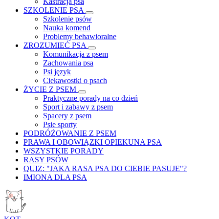
Kastracja psa
SZKOLENIE PSA
Szkolenie psów
Nauka komend
Problemy behawioralne
ZROZUMIEĆ PSA
Komunikacja z psem
Zachowania psa
Psi język
Ciekawostki o psach
ŻYCIE Z PSEM
Praktyczne porady na co dzień
Sport i zabawy z psem
Spacery z psem
Psie sporty
PODRÓŻOWANIE Z PSEM
PRAWA I OBOWIĄZKI OPIEKUNA PSA
WSZYSTKIE PORADY
RASY PSÓW
QUIZ: "JAKA RASA PSA DO CIEBIE PASUJE"?
IMIONA DLA PSA