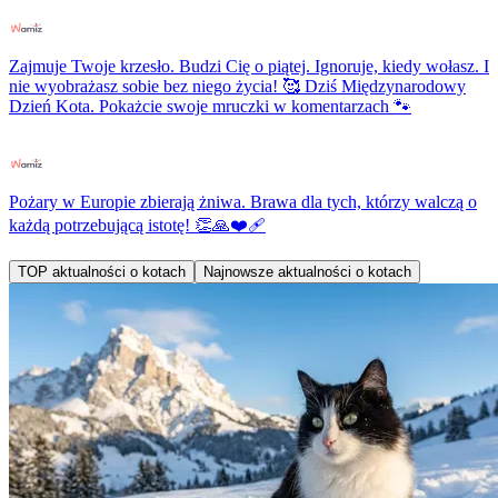
Zajmuje Twoje krzesło. Budzi Cię o piątej. Ignoruje, kiedy wołasz. I
nie wyobrażasz sobie bez niego życia! 🥰 Dziś Międzynarodowy
Dzień Kota. Pokażcie swoje mruczki w komentarzach 🐾
Pożary w Europie zbierają żniwa. Brawa dla tych, którzy walczą o
każdą potrzebującą istotę! 👏🙏❤️‍🩹
TOP aktualności o kotach
Najnowsze aktualności o kotach