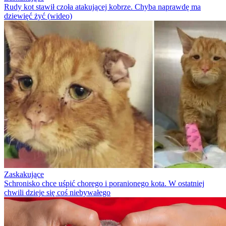
Rudy kot stawił czoła atakującej kobrze. Chyba naprawdę ma
dziewięć żyć (wideo)
Zaskakujące
Schronisko chce uśpić chorego i poranionego kota. W ostatniej
chwili dzieje się coś niebywałego