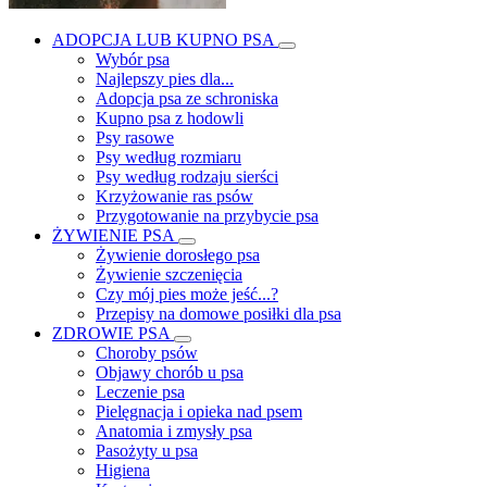
ADOPCJA LUB KUPNO PSA
Wybór psa
Najlepszy pies dla...
Adopcja psa ze schroniska
Kupno psa z hodowli
Psy rasowe
Psy według rozmiaru
Psy według rodzaju sierści
Krzyżowanie ras psów
Przygotowanie na przybycie psa
ŻYWIENIE PSA
Żywienie dorosłego psa
Żywienie szczenięcia
Czy mój pies może jeść...?
Przepisy na domowe posiłki dla psa
ZDROWIE PSA
Choroby psów
Objawy chorób u psa
Leczenie psa
Pielęgnacja i opieka nad psem
Anatomia i zmysły psa
Pasożyty u psa
Higiena