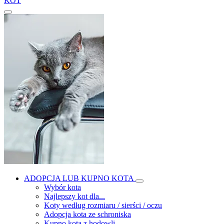
KOT
ADOPCJA LUB KUPNO KOTA
Wybór kota
Najlepszy kot dla...
Koty według rozmiaru / sierści / oczu
Adopcja kota ze schroniska
Kupno kota z hodowli