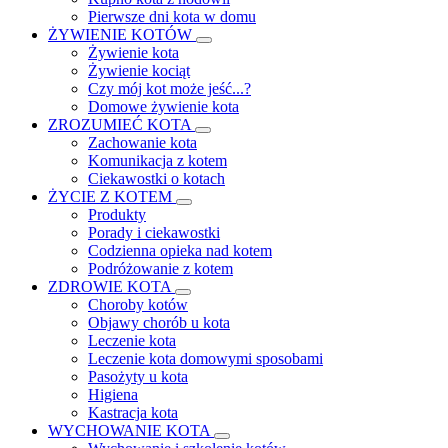
Pierwsze dni kota w domu
ŻYWIENIE KOTÓW
Żywienie kota
Żywienie kociąt
Czy mój kot może jeść...?
Domowe żywienie kota
ZROZUMIEĆ KOTA
Zachowanie kota
Komunikacja z kotem
Ciekawostki o kotach
ŻYCIE Z KOTEM
Produkty
Porady i ciekawostki
Codzienna opieka nad kotem
Podróżowanie z kotem
ZDROWIE KOTA
Choroby kotów
Objawy chorób u kota
Leczenie kota
Leczenie kota domowymi sposobami
Pasożyty u kota
Higiena
Kastracja kota
WYCHOWANIE KOTA