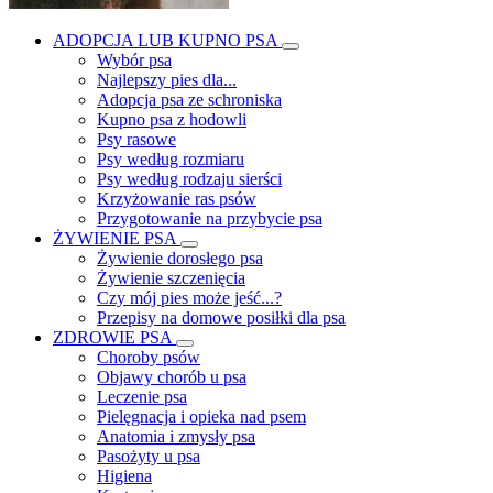
ADOPCJA LUB KUPNO PSA
Wybór psa
Najlepszy pies dla...
Adopcja psa ze schroniska
Kupno psa z hodowli
Psy rasowe
Psy według rozmiaru
Psy według rodzaju sierści
Krzyżowanie ras psów
Przygotowanie na przybycie psa
ŻYWIENIE PSA
Żywienie dorosłego psa
Żywienie szczenięcia
Czy mój pies może jeść...?
Przepisy na domowe posiłki dla psa
ZDROWIE PSA
Choroby psów
Objawy chorób u psa
Leczenie psa
Pielęgnacja i opieka nad psem
Anatomia i zmysły psa
Pasożyty u psa
Higiena