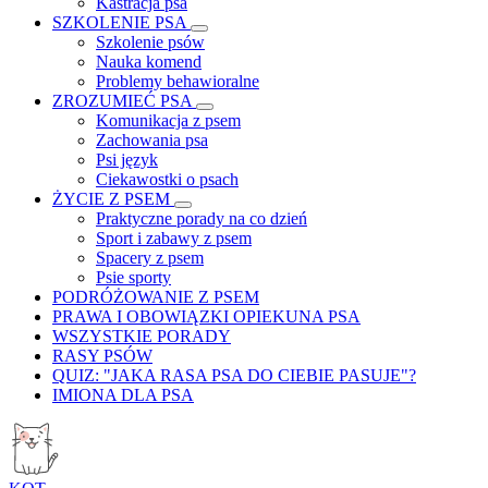
Kastracja psa
SZKOLENIE PSA
Szkolenie psów
Nauka komend
Problemy behawioralne
ZROZUMIEĆ PSA
Komunikacja z psem
Zachowania psa
Psi język
Ciekawostki o psach
ŻYCIE Z PSEM
Praktyczne porady na co dzień
Sport i zabawy z psem
Spacery z psem
Psie sporty
PODRÓŻOWANIE Z PSEM
PRAWA I OBOWIĄZKI OPIEKUNA PSA
WSZYSTKIE PORADY
RASY PSÓW
QUIZ: "JAKA RASA PSA DO CIEBIE PASUJE"?
IMIONA DLA PSA