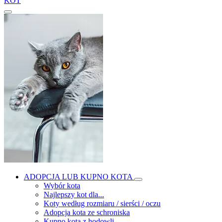
KOT
ADOPCJA LUB KUPNO KOTA
Wybór kota
Najlepszy kot dla...
Koty według rozmiaru / sierści / oczu
Adopcja kota ze schroniska
Kupno kota z hodowli