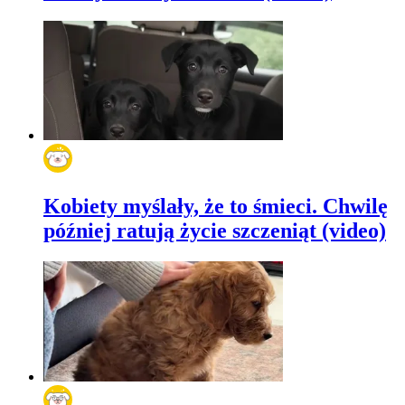
Kobiety myślały, że to śmieci. Chwilę
później ratują życie szczeniąt (video)