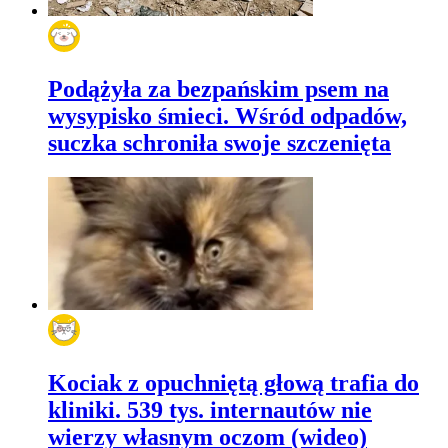
Podążyła za bezpańskim psem na
wysypisko śmieci. Wśród odpadów,
suczka schroniła swoje szczenięta
Kociak z opuchniętą głową trafia do
kliniki. 539 tys. internautów nie
wierzy własnym oczom (wideo)