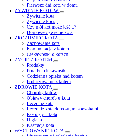
Pierwsze dni kota w domu
ŻYWIENIE KOTÓW
Żywienie kota
Żywienie kociąt
Czy mój kot może jeść...?
Domowe żywienie kota
ZROZUMIEĆ KOTA
Zachowanie kota
Komunikacja z kotem
Ciekawostki o kotach
ŻYCIE Z KOTEM
Produkty
Porady i ciekawostki
Codzienna opieka nad kotem
Podróżowanie z kotem
ZDROWIE KOTA
Choroby kotów
Objawy chorób u kota
Leczenie kota
Leczenie kota domowymi sposobami
Pasożyty u kota
Higiena
Kastracja kota
WYCHOWANIE KOTA