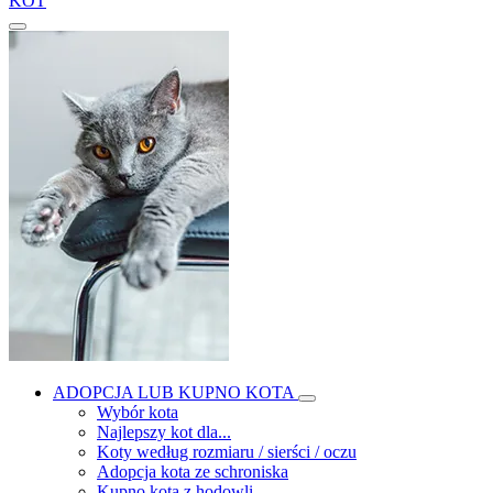
KOT
ADOPCJA LUB KUPNO KOTA
Wybór kota
Najlepszy kot dla...
Koty według rozmiaru / sierści / oczu
Adopcja kota ze schroniska
Kupno kota z hodowli