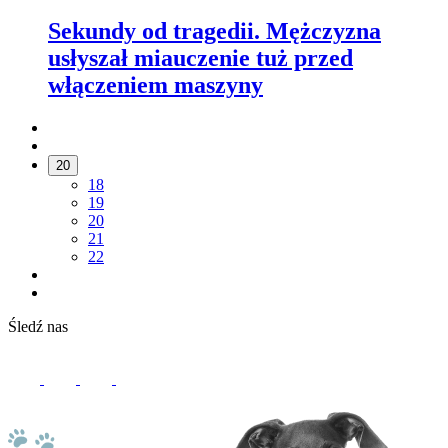
Sekundy od tragedii. Mężczyzna
usłyszał miauczenie tuż przed
włączeniem maszyny
20
18
19
20
21
22
Śledź nas