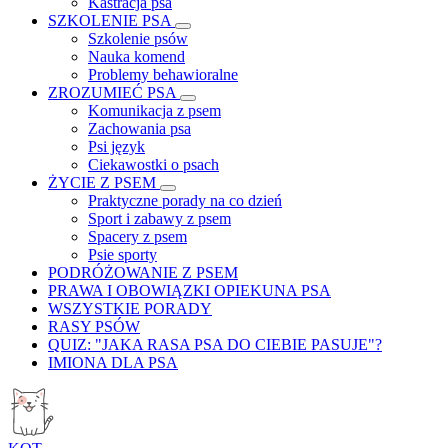
Kastracja psa
SZKOLENIE PSA
Szkolenie psów
Nauka komend
Problemy behawioralne
ZROZUMIEĆ PSA
Komunikacja z psem
Zachowania psa
Psi język
Ciekawostki o psach
ŻYCIE Z PSEM
Praktyczne porady na co dzień
Sport i zabawy z psem
Spacery z psem
Psie sporty
PODRÓŻOWANIE Z PSEM
PRAWA I OBOWIĄZKI OPIEKUNA PSA
WSZYSTKIE PORADY
RASY PSÓW
QUIZ: "JAKA RASA PSA DO CIEBIE PASUJE"?
IMIONA DLA PSA