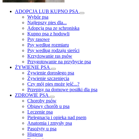
ADOPCJA LUB KUPNO PSA
Wybór psa
Najlepszy pies dla...
Adopcja psa ze schroniska
Kupno psa z hodowli
Psy rasowe
Psy według rozmiaru
Psy według rodzaju sierści
Krzyżowanie ras psów
Przygotowanie na przybycie psa
ŻYWIENIE PSA
Żywienie dorosłego psa
Żywienie szczenięcia
Czy mój pies może jeść...?
Przepisy na domowe posiłki dla psa
ZDROWIE PSA
Choroby psów
Objawy chorób u psa
Leczenie psa
Pielęgnacja i opieka nad psem
Anatomia i zmysły psa
Pasożyty u psa
Higiena