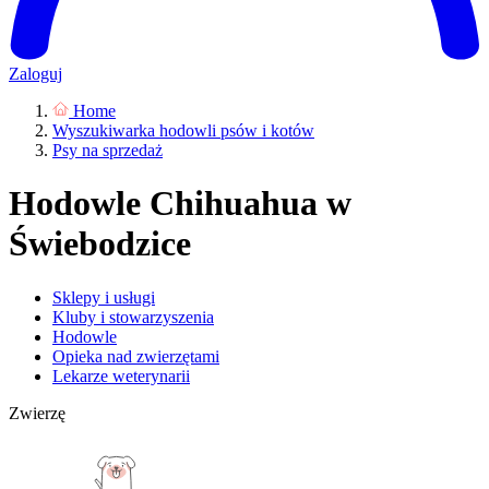
Zaloguj
Home
Wyszukiwarka hodowli psów i kotów
Psy na sprzedaż
Hodowle Chihuahua w
Świebodzice
Sklepy i usługi
Kluby i stowarzyszenia
Hodowle
Opieka nad zwierzętami
Lekarze weterynarii
Zwierzę