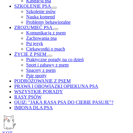
Kastracja psa
SZKOLENIE PSA
Szkolenie psów
Nauka komend
Problemy behawioralne
ZROZUMIEĆ PSA
Komunikacja z psem
Zachowania psa
Psi język
Ciekawostki o psach
ŻYCIE Z PSEM
Praktyczne porady na co dzień
Sport i zabawy z psem
Spacery z psem
Psie sporty
PODRÓŻOWANIE Z PSEM
PRAWA I OBOWIĄZKI OPIEKUNA PSA
WSZYSTKIE PORADY
RASY PSÓW
QUIZ: "JAKA RASA PSA DO CIEBIE PASUJE"?
IMIONA DLA PSA