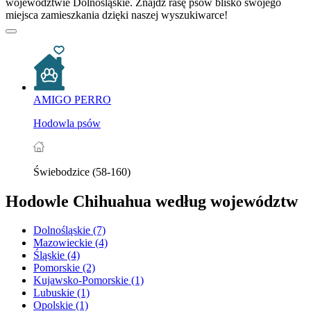
województwie Dolnośląskie. Znajdź rasę psów blisko swojego
miejsca zamieszkania dzięki naszej wyszukiwarce!
AMIGO PERRO
Hodowla psów
Świebodzice (58-160)
Hodowle Chihuahua według województw
Dolnośląskie
(7)
Mazowieckie
(4)
Śląskie
(4)
Pomorskie
(2)
Kujawsko-Pomorskie
(1)
Lubuskie
(1)
Opolskie
(1)