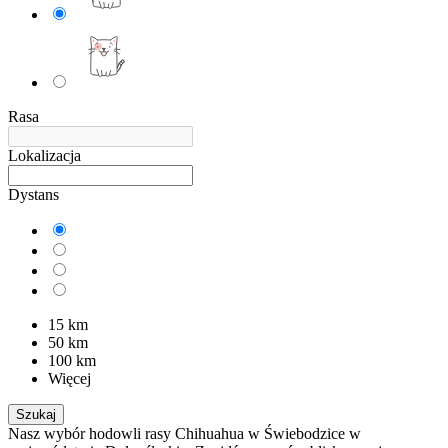
Rasa
Lokalizacja
Dystans
15 km
50 km
100 km
Więcej
Szukaj
Nasz wybór hodowli rasy Chihuahua w Świebodzice w