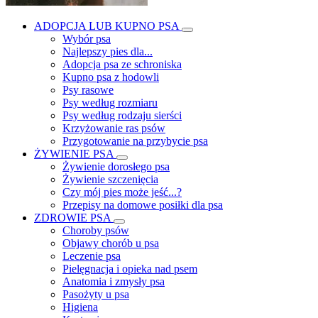
ADOPCJA LUB KUPNO PSA
Wybór psa
Najlepszy pies dla...
Adopcja psa ze schroniska
Kupno psa z hodowli
Psy rasowe
Psy według rozmiaru
Psy według rodzaju sierści
Krzyżowanie ras psów
Przygotowanie na przybycie psa
ŻYWIENIE PSA
Żywienie dorosłego psa
Żywienie szczenięcia
Czy mój pies może jeść...?
Przepisy na domowe posiłki dla psa
ZDROWIE PSA
Choroby psów
Objawy chorób u psa
Leczenie psa
Pielęgnacja i opieka nad psem
Anatomia i zmysły psa
Pasożyty u psa
Higiena