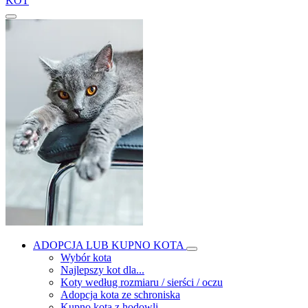
KOT
ADOPCJA LUB KUPNO KOTA
Wybór kota
Najlepszy kot dla...
Koty według rozmiaru / sierści / oczu
Adopcja kota ze schroniska
Kupno kota z hodowli