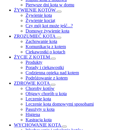
Pierwsze dni kota w domu
ŻYWIENIE KOTÓW
Żywienie kota
Żywienie kociąt
Czy mój kot może jeść...?
Domowe żywienie kota
ZROZUMIEĆ KOTA
Zachowanie kota
Komunikacja z kotem
Ciekawostki o kotach
ŻYCIE Z KOTEM
Produkty
Porady i ciekawostki
Codzienna opieka nad kotem
Podróżowanie z kotem
ZDROWIE KOTA
Choroby kotów
Objawy chorób u kota
Leczenie kota
Leczenie kota domowymi sposobami
Pasożyty u kota
Higiena
Kastracja kota
WYCHOWANIE KOTA