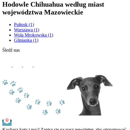
Hodowle Chihuahua według miast
województwa Mazowieckie
Pułtusk
(1)
Warszawa
(1)
Wola Mrokowska
(1)
Glinianka
(1)
Śledź nas
Kochasz koty i psy? Zapisz się na nasz newsletter, aby otrzymywać