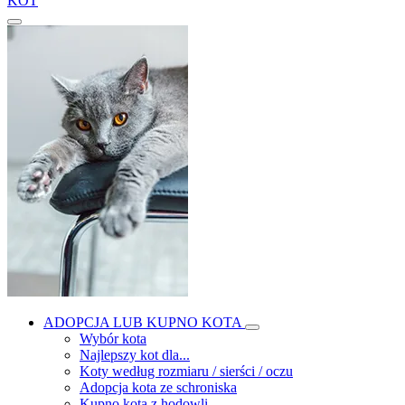
KOT
ADOPCJA LUB KUPNO KOTA
Wybór kota
Najlepszy kot dla...
Koty według rozmiaru / sierści / oczu
Adopcja kota ze schroniska
Kupno kota z hodowli