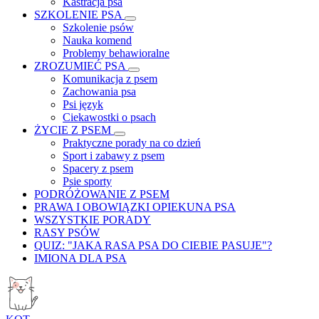
Kastracja psa
SZKOLENIE PSA
Szkolenie psów
Nauka komend
Problemy behawioralne
ZROZUMIEĆ PSA
Komunikacja z psem
Zachowania psa
Psi język
Ciekawostki o psach
ŻYCIE Z PSEM
Praktyczne porady na co dzień
Sport i zabawy z psem
Spacery z psem
Psie sporty
PODRÓŻOWANIE Z PSEM
PRAWA I OBOWIĄZKI OPIEKUNA PSA
WSZYSTKIE PORADY
RASY PSÓW
QUIZ: "JAKA RASA PSA DO CIEBIE PASUJE"?
IMIONA DLA PSA