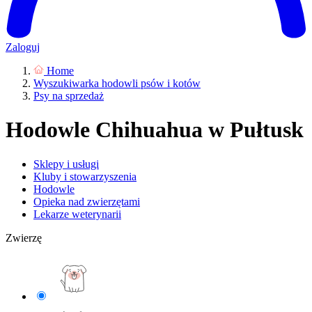
Zaloguj
Home
Wyszukiwarka hodowli psów i kotów
Psy na sprzedaż
Hodowle Chihuahua w Pułtusk
Sklepy i usługi
Kluby i stowarzyszenia
Hodowle
Opieka nad zwierzętami
Lekarze weterynarii
Zwierzę