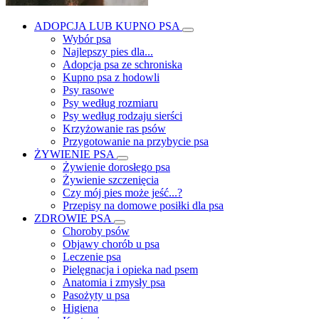
ADOPCJA LUB KUPNO PSA
Wybór psa
Najlepszy pies dla...
Adopcja psa ze schroniska
Kupno psa z hodowli
Psy rasowe
Psy według rozmiaru
Psy według rodzaju sierści
Krzyżowanie ras psów
Przygotowanie na przybycie psa
ŻYWIENIE PSA
Żywienie dorosłego psa
Żywienie szczenięcia
Czy mój pies może jeść...?
Przepisy na domowe posiłki dla psa
ZDROWIE PSA
Choroby psów
Objawy chorób u psa
Leczenie psa
Pielęgnacja i opieka nad psem
Anatomia i zmysły psa
Pasożyty u psa
Higiena