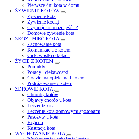
Pierwsze dni kota w domu
ŻYWIENIE KOTÓW
Żywienie kota
Żywienie kociąt
Czy mój kot może jeść...?
Domowe żywienie kota
ZROZUMIEĆ KOTA
Zachowanie kota
Komunikacja z kotem
Ciekawostki o kotach
ŻYCIE Z KOTEM
Produkty
Porady i ciekawostki
Codzienna opieka nad kotem
Podróżowanie z kotem
ZDROWIE KOTA
Choroby kotów
Objawy chorób u kota
Leczenie kota
Leczenie kota domowymi sposobami
Pasożyty u kota
Higiena
Kastracja kota
WYCHOWANIE KOTA