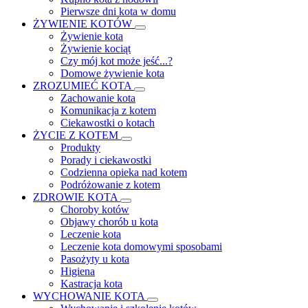
Pierwsze dni kota w domu
ŻYWIENIE KOTÓW
Żywienie kota
Żywienie kociąt
Czy mój kot może jeść...?
Domowe żywienie kota
ZROZUMIEĆ KOTA
Zachowanie kota
Komunikacja z kotem
Ciekawostki o kotach
ŻYCIE Z KOTEM
Produkty
Porady i ciekawostki
Codzienna opieka nad kotem
Podróżowanie z kotem
ZDROWIE KOTA
Choroby kotów
Objawy chorób u kota
Leczenie kota
Leczenie kota domowymi sposobami
Pasożyty u kota
Higiena
Kastracja kota
WYCHOWANIE KOTA