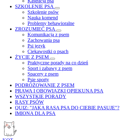
Kastracja psa
SZKOLENIE PSA
Szkolenie psów
Nauka komend
Problemy behawioralne
ZROZUMIEĆ PSA
Komunikacja z psem
Zachowania psa
Psi język
Ciekawostki o psach
ŻYCIE Z PSEM
Praktyczne porady na co dzień
Sport i zabawy z psem
Spacery z psem
Psie sporty
PODRÓŻOWANIE Z PSEM
PRAWA I OBOWIĄZKI OPIEKUNA PSA
WSZYSTKIE PORADY
RASY PSÓW
QUIZ: "JAKA RASA PSA DO CIEBIE PASUJE"?
IMIONA DLA PSA