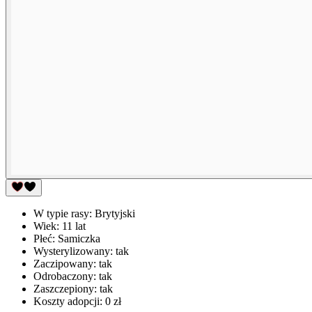
W typie rasy:
Brytyjski
Wiek:
11 lat
Płeć:
Samiczka
Wysterylizowany:
tak
Zaczipowany:
tak
Odrobaczony:
tak
Zaszczepiony:
tak
Koszty adopcji:
0 zł