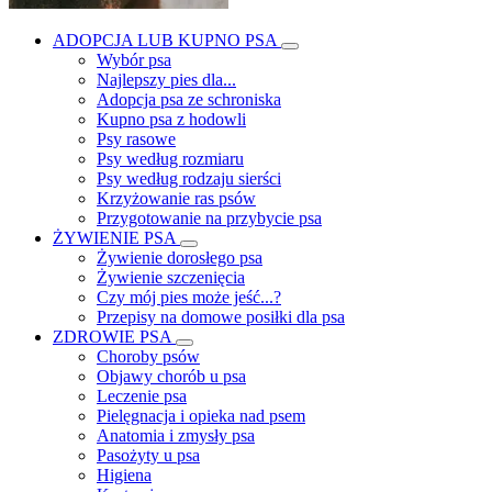
ADOPCJA LUB KUPNO PSA
Wybór psa
Najlepszy pies dla...
Adopcja psa ze schroniska
Kupno psa z hodowli
Psy rasowe
Psy według rozmiaru
Psy według rodzaju sierści
Krzyżowanie ras psów
Przygotowanie na przybycie psa
ŻYWIENIE PSA
Żywienie dorosłego psa
Żywienie szczenięcia
Czy mój pies może jeść...?
Przepisy na domowe posiłki dla psa
ZDROWIE PSA
Choroby psów
Objawy chorób u psa
Leczenie psa
Pielęgnacja i opieka nad psem
Anatomia i zmysły psa
Pasożyty u psa
Higiena