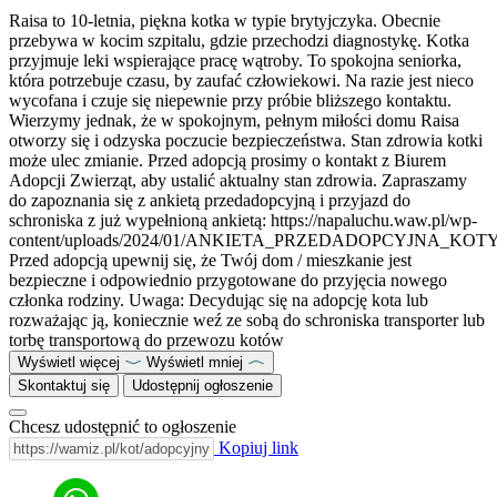
Raisa to 10-letnia, piękna kotka w typie brytyjczyka. Obecnie
przebywa w kocim szpitalu, gdzie przechodzi diagnostykę. Kotka
przyjmuje leki wspierające pracę wątroby. To spokojna seniorka,
która potrzebuje czasu, by zaufać człowiekowi. Na razie jest nieco
wycofana i czuje się niepewnie przy próbie bliższego kontaktu.
Wierzymy jednak, że w spokojnym, pełnym miłości domu Raisa
otworzy się i odzyska poczucie bezpieczeństwa. Stan zdrowia kotki
może ulec zmianie. Przed adopcją prosimy o kontakt z Biurem
Adopcji Zwierząt, aby ustalić aktualny stan zdrowia. Zapraszamy
do zapoznania się z ankietą przedadopcyjną i przyjazd do
schroniska z już wypełnioną ankietą: https://napaluchu.waw.pl/wp-
content/uploads/2024/01/ANKIETA_PRZEDADOPCYJNA_KOTY
Przed adopcją upewnij się, że Twój dom / mieszkanie jest
bezpieczne i odpowiednio przygotowane do przyjęcia nowego
członka rodziny. Uwaga: Decydując się na adopcję kota lub
rozważając ją, koniecznie weź ze sobą do schroniska transporter lub
torbę transportową do przewozu kotów
Wyświetl więcej
Wyświetl mniej
Skontaktuj się
Udostępnij ogłoszenie
Chcesz udostępnić to ogłoszenie
Kopiuj link