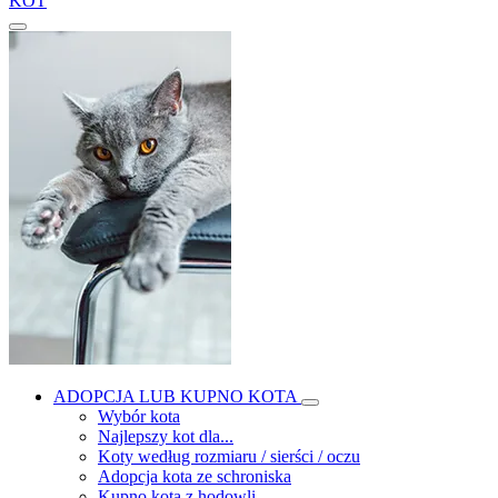
KOT
ADOPCJA LUB KUPNO KOTA
Wybór kota
Najlepszy kot dla...
Koty według rozmiaru / sierści / oczu
Adopcja kota ze schroniska
Kupno kota z hodowli