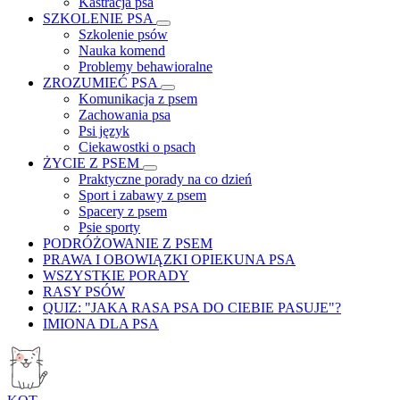
Kastracja psa
SZKOLENIE PSA
Szkolenie psów
Nauka komend
Problemy behawioralne
ZROZUMIEĆ PSA
Komunikacja z psem
Zachowania psa
Psi język
Ciekawostki o psach
ŻYCIE Z PSEM
Praktyczne porady na co dzień
Sport i zabawy z psem
Spacery z psem
Psie sporty
PODRÓŻOWANIE Z PSEM
PRAWA I OBOWIĄZKI OPIEKUNA PSA
WSZYSTKIE PORADY
RASY PSÓW
QUIZ: "JAKA RASA PSA DO CIEBIE PASUJE"?
IMIONA DLA PSA