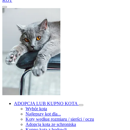
KOT
ADOPCJA LUB KUPNO KOTA
Wybór kota
Najlepszy kot dla...
Koty według rozmiaru / sierści / oczu
Adopcja kota ze schroniska
Kupno kota z hodowli