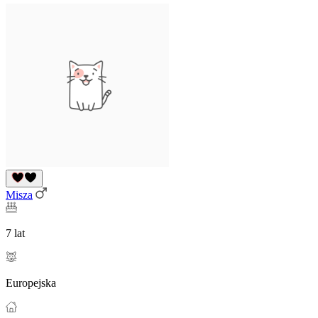
Misza
7 lat
Europejska