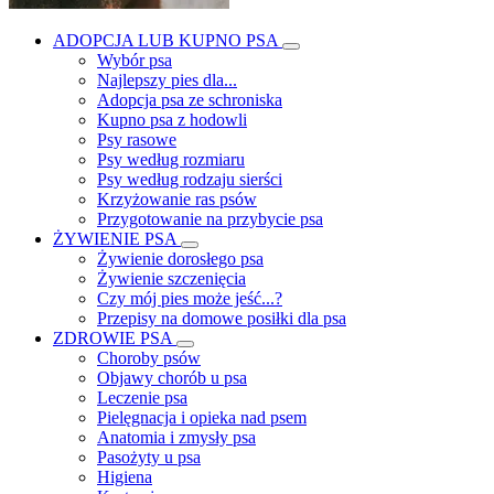
ADOPCJA LUB KUPNO PSA
Wybór psa
Najlepszy pies dla...
Adopcja psa ze schroniska
Kupno psa z hodowli
Psy rasowe
Psy według rozmiaru
Psy według rodzaju sierści
Krzyżowanie ras psów
Przygotowanie na przybycie psa
ŻYWIENIE PSA
Żywienie dorosłego psa
Żywienie szczenięcia
Czy mój pies może jeść...?
Przepisy na domowe posiłki dla psa
ZDROWIE PSA
Choroby psów
Objawy chorób u psa
Leczenie psa
Pielęgnacja i opieka nad psem
Anatomia i zmysły psa
Pasożyty u psa
Higiena