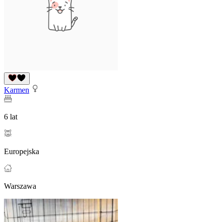
Karmen
6 lat
Europejska
Warszawa