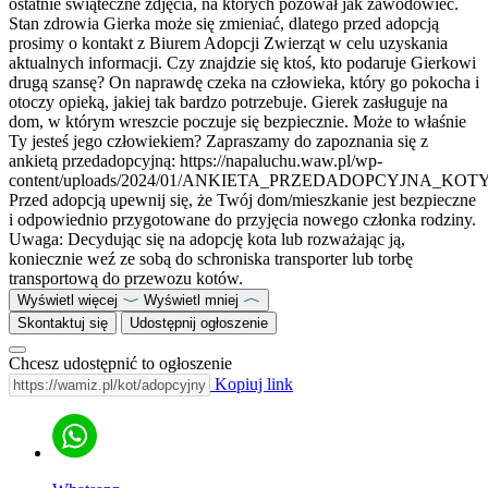
ostatnie świąteczne zdjęcia, na których pozował jak zawodowiec.
Stan zdrowia Gierka może się zmieniać, dlatego przed adopcją
prosimy o kontakt z Biurem Adopcji Zwierząt w celu uzyskania
aktualnych informacji. Czy znajdzie się ktoś, kto podaruje Gierkowi
drugą szansę? On naprawdę czeka na człowieka, który go pokocha i
otoczy opieką, jakiej tak bardzo potrzebuje. Gierek zasługuje na
dom, w którym wreszcie poczuje się bezpiecznie. Może to właśnie
Ty jesteś jego człowiekiem? Zapraszamy do zapoznania się z
ankietą przedadopcyjną: https://napaluchu.waw.pl/wp-
content/uploads/2024/01/ANKIETA_PRZEDADOPCYJNA_KOTY
Przed adopcją upewnij się, że Twój dom/mieszkanie jest bezpieczne
i odpowiednio przygotowane do przyjęcia nowego członka rodziny.
Uwaga: Decydując się na adopcję kota lub rozważając ją,
koniecznie weź ze sobą do schroniska transporter lub torbę
transportową do przewozu kotów.
Wyświetl więcej
Wyświetl mniej
Skontaktuj się
Udostępnij ogłoszenie
Chcesz udostępnić to ogłoszenie
Kopiuj link