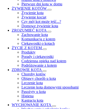
Pierwsze dni kota w domu
ŻYWIENIE KOTÓW
Żywienie kota
Żywienie kociąt
Czy mój kot może jeść...?
Domowe żywienie kota
ZROZUMIEĆ KOTA
Zachowanie kota
Komunikacja z kotem
Ciekawostki o kotach
ŻYCIE Z KOTEM
Produkty
Porady i ciekawostki
Codzienna opieka nad kotem
Podróżowanie z kotem
ZDROWIE KOTA
Choroby kotów
Objawy chorób u kota
Leczenie kota
Leczenie kota domowymi sposobami
Pasożyty u kota
Higiena
Kastracja kota
WYCHOWANIE KOTA