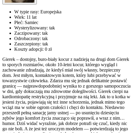
W typie rasy:
Europejska
Wiek:
11 lat
Płeć:
Samiec
Wysterylizowany:
tak
Zaczipowany:
tak
Odrobaczony:
tak
Zaszczepiony:
tak
Koszty adopcji:
0 zł
Gierek – dostojny, buro-biały kocur z nadzieją na drugi dom Gierek
to sporych rozmiarów, około 10-letni kocur, którego wygląd i
zachowanie zdradzają, że kiedyś miał swój własny, bezpieczny
dom. Jest miłym, kontaktowym kotem, który lubi przebywać w
towarzystwie człowieka. Zdarza mu się jednak delikatnie postawić
granicę — najprawdopodobniej wynika to z gorszego samopoczucia
w dni, gdy dokuczają mu zdrowotne dolegliwości. Gierek cierpi na
kardiomiopatię restrykcyjną i przyjmuje na nią leki. Jak to u kotka w
jesieni życia, pojawiają się też inne schorzenia, jednak mimo tego
wciąż ma w sobie ogrom czułości i chęci do kontaktu. Niedawno
przeszedł pełną sanację jamy ustnej — po usunięciu dziesięciu
zębów jego komfort życia znacząco się poprawił, a wraz z nim…
humor. Dziś widać wyraźnie, jak dobrze potrafi się czuć, kiedy nic
go nie boli. A że jest też uroczym modelem — potwierdzają to jego