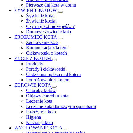
Pierwsze dni kota w domu
ŻYWIENIE KOTÓW
Żywienie kota
Żywienie kociąt
Czy mój kot może jeść...?
Domowe żywienie kota
ZROZUMIEĆ KOTA
Zachowanie kota
Komunikacja z kotem
Ciekawostki o kotach
ŻYCIE Z KOTEM
Produkty
Porady i ciekawostki
Codzienna opieka nad kotem
Podróżowanie z kotem
ZDROWIE KOTA
Choroby kotów
Objawy chorób u kota
Leczenie kota
Leczenie kota domowymi sposobami
Pasożyty u kota
Higiena
Kastracja kota
WYCHOWANIE KOTA