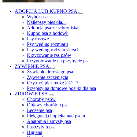
ADOPCJA LUB KUPNO PSA
Wybór psa
Najlepszy pies dla...
Adopcja psa ze schroniska
Kupno psa z hodowli
Psy rasowe
Psy według rozmiaru
Psy według rodzaju sierści
Krzyżowanie ras psów
Przygotowanie na przybycie psa
ŻYWIENIE PSA
Żywienie dorosłego psa
Żywienie szczenięcia
Czy mój pies może jeść...?
Przepisy na domowe posiłki dla psa
ZDROWIE PSA
Choroby psów
Objawy chorób u psa
Leczenie psa
Pielęgnacja i opieka nad psem
Anatomia i zmysły psa
Pasożyty u psa
Higiena