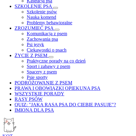
Kastracja psa
SZKOLENIE PSA
Szkolenie psów
Nauka komend
Problemy behawioralne
ZROZUMIEĆ PSA
Komunikacja z psem
Zachowania psa
Psi język
Ciekawostki o psach
ŻYCIE Z PSEM
Praktyczne porady na co dzień
Sport i zabawy z psem
Spacery z psem
Psie sporty
PODRÓŻOWANIE Z PSEM
PRAWA I OBOWIĄZKI OPIEKUNA PSA
WSZYSTKIE PORADY
RASY PSÓW
QUIZ: "JAKA RASA PSA DO CIEBIE PASUJE"?
IMIONA DLA PSA