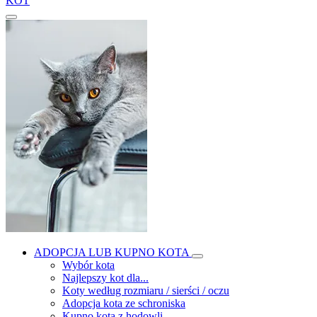
KOT
ADOPCJA LUB KUPNO KOTA
Wybór kota
Najlepszy kot dla...
Koty według rozmiaru / sierści / oczu
Adopcja kota ze schroniska
Kupno kota z hodowli