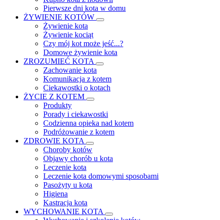
Pierwsze dni kota w domu
ŻYWIENIE KOTÓW
Żywienie kota
Żywienie kociąt
Czy mój kot może jeść...?
Domowe żywienie kota
ZROZUMIEĆ KOTA
Zachowanie kota
Komunikacja z kotem
Ciekawostki o kotach
ŻYCIE Z KOTEM
Produkty
Porady i ciekawostki
Codzienna opieka nad kotem
Podróżowanie z kotem
ZDROWIE KOTA
Choroby kotów
Objawy chorób u kota
Leczenie kota
Leczenie kota domowymi sposobami
Pasożyty u kota
Higiena
Kastracja kota
WYCHOWANIE KOTA