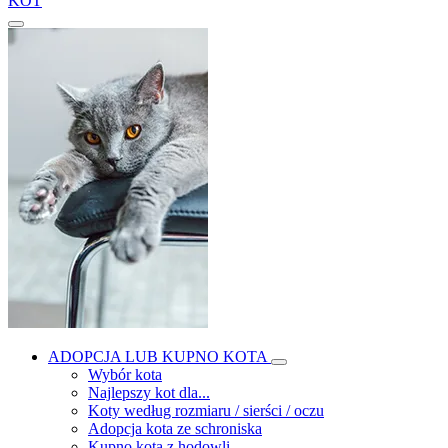
KOT
ADOPCJA LUB KUPNO KOTA
Wybór kota
Najlepszy kot dla...
Koty według rozmiaru / sierści / oczu
Adopcja kota ze schroniska
Kupno kota z hodowli