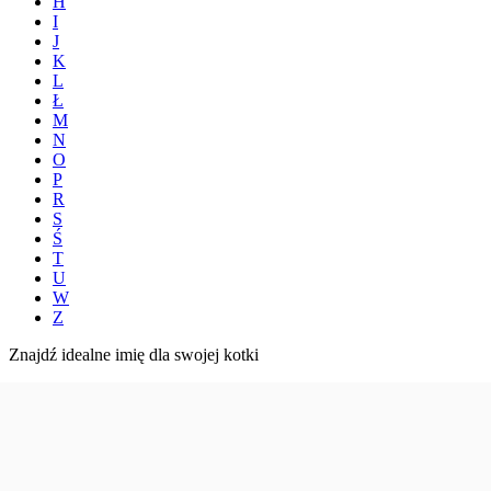
H
I
J
K
L
Ł
M
N
O
P
R
S
Ś
T
U
W
Z
Znajdź idealne imię dla swojej kotki