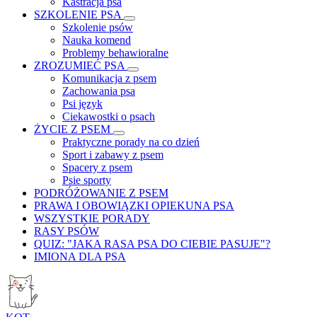
Kastracja psa
SZKOLENIE PSA
Szkolenie psów
Nauka komend
Problemy behawioralne
ZROZUMIEĆ PSA
Komunikacja z psem
Zachowania psa
Psi język
Ciekawostki o psach
ŻYCIE Z PSEM
Praktyczne porady na co dzień
Sport i zabawy z psem
Spacery z psem
Psie sporty
PODRÓŻOWANIE Z PSEM
PRAWA I OBOWIĄZKI OPIEKUNA PSA
WSZYSTKIE PORADY
RASY PSÓW
QUIZ: "JAKA RASA PSA DO CIEBIE PASUJE"?
IMIONA DLA PSA