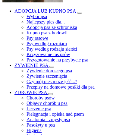
ADOPCJA LUB KUPNO PSA
Wybór psa
Najlepszy pies dla...
Adopcja psa ze schroniska
Kupno psa z hodowli
Psy rasowe
Psy według rozmiaru
Psy według rodzaju sierści
Krzyżowanie ras psów
Przygotowanie na przybycie psa
ŻYWIENIE PSA
Żywienie dorosłego psa
Żywienie szczenięcia
Czy mój pies może jeść...?
Przepisy na domowe posiłki dla psa
ZDROWIE PSA
Choroby psów
Objawy chorób u psa
Leczenie psa
Pielęgnacja i opieka nad psem
Anatomia i zmysły psa
Pasożyty u psa
Higiena