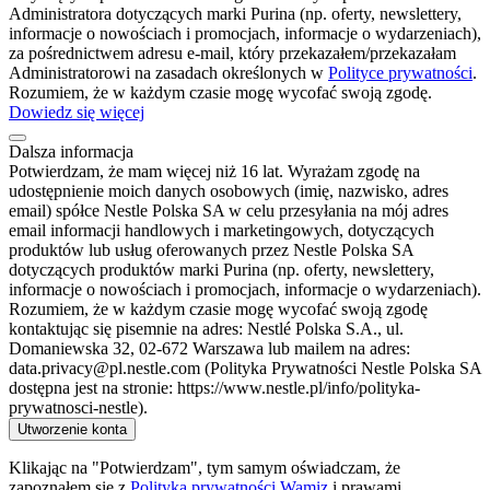
Administratora dotyczących marki Purina (np. oferty, newslettery,
informacje o nowościach i promocjach, informacje o wydarzeniach),
za pośrednictwem adresu e-mail, który przekazałem/przekazałam
Administratorowi na zasadach określonych w
Polityce prywatności
.
Rozumiem, że w każdym czasie mogę wycofać swoją zgodę.
Dowiedz się więcej
Dalsza informacja
Potwierdzam, że mam więcej niż 16 lat. Wyrażam zgodę na
udostępnienie moich danych osobowych (imię, nazwisko, adres
email) spółce Nestle Polska SA w celu przesyłania na mój adres
email informacji handlowych i marketingowych, dotyczących
produktów lub usług oferowanych przez Nestle Polska SA
dotyczących produktów marki Purina (np. oferty, newslettery,
informacje o nowościach i promocjach, informacje o wydarzeniach).
Rozumiem, że w każdym czasie mogę wycofać swoją zgodę
kontaktując się pisemnie na adres: Nestlé Polska S.A., ul.
Domaniewska 32, 02-672 Warszawa lub mailem na adres:
data.privacy@pl.nestle.com (Polityka Prywatności Nestle Polska SA
dostępna jest na stronie: https://www.nestle.pl/info/polityka-
prywatnosci-nestle).
Utworzenie konta
Klikając na "Potwierdzam", tym samym oświadczam, że
zapoznałem się z
Polityką prywatności Wamiz
i prawami