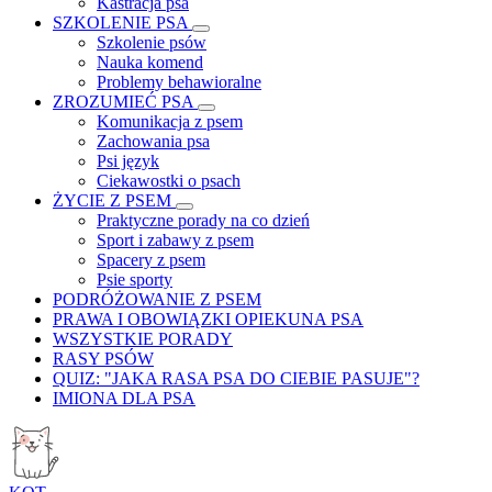
Kastracja psa
SZKOLENIE PSA
Szkolenie psów
Nauka komend
Problemy behawioralne
ZROZUMIEĆ PSA
Komunikacja z psem
Zachowania psa
Psi język
Ciekawostki o psach
ŻYCIE Z PSEM
Praktyczne porady na co dzień
Sport i zabawy z psem
Spacery z psem
Psie sporty
PODRÓŻOWANIE Z PSEM
PRAWA I OBOWIĄZKI OPIEKUNA PSA
WSZYSTKIE PORADY
RASY PSÓW
QUIZ: "JAKA RASA PSA DO CIEBIE PASUJE"?
IMIONA DLA PSA