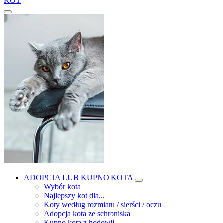
KOT
ADOPCJA LUB KUPNO KOTA
Wybór kota
Najlepszy kot dla...
Koty według rozmiaru / sierści / oczu
Adopcja kota ze schroniska
Kupno kota z hodowli