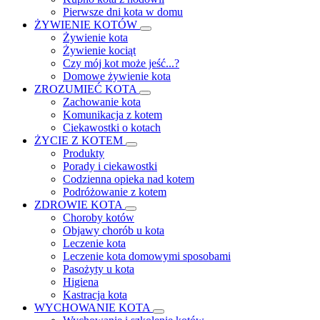
Pierwsze dni kota w domu
ŻYWIENIE KOTÓW
Żywienie kota
Żywienie kociąt
Czy mój kot może jeść...?
Domowe żywienie kota
ZROZUMIEĆ KOTA
Zachowanie kota
Komunikacja z kotem
Ciekawostki o kotach
ŻYCIE Z KOTEM
Produkty
Porady i ciekawostki
Codzienna opieka nad kotem
Podróżowanie z kotem
ZDROWIE KOTA
Choroby kotów
Objawy chorób u kota
Leczenie kota
Leczenie kota domowymi sposobami
Pasożyty u kota
Higiena
Kastracja kota
WYCHOWANIE KOTA