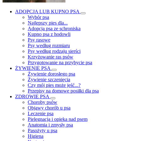
ADOPCJA LUB KUPNO PSA
Wybór psa
Najlepszy pies dla...
Adopcja psa ze schroniska
Kupno psa z hodowli
Psy rasowe
Psy według rozmiaru
Psy według rodzaju sierści
Krzyżowanie ras psów
Przygotowanie na przybycie psa
ŻYWIENIE PSA
Żywienie dorosłego psa
Żywienie szczenięcia
Czy mój pies może jeść...?
Przepisy na domowe posiłki dla psa
ZDROWIE PSA
Choroby psów
Objawy chorób u psa
Leczenie psa
Pielęgnacja i opieka nad psem
Anatomia i zmysły psa
Pasożyty u psa
Higiena