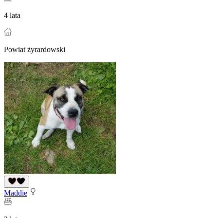
4 lata
Powiat żyrardowski
Maddie