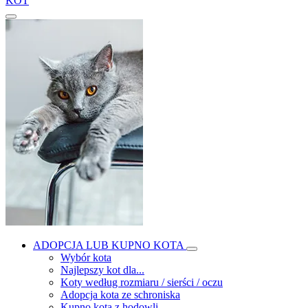
KOT
ADOPCJA LUB KUPNO KOTA
Wybór kota
Najlepszy kot dla...
Koty według rozmiaru / sierści / oczu
Adopcja kota ze schroniska
Kupno kota z hodowli