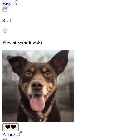
Beza
8 lat
Powiat żyrardowski
Apacz