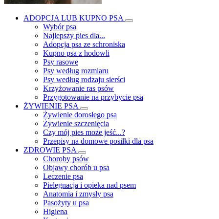
ADOPCJA LUB KUPNO PSA
Wybór psa
Najlepszy pies dla...
Adopcja psa ze schroniska
Kupno psa z hodowli
Psy rasowe
Psy według rozmiaru
Psy według rodzaju sierści
Krzyżowanie ras psów
Przygotowanie na przybycie psa
ŻYWIENIE PSA
Żywienie dorosłego psa
Żywienie szczenięcia
Czy mój pies może jeść...?
Przepisy na domowe posiłki dla psa
ZDROWIE PSA
Choroby psów
Objawy chorób u psa
Leczenie psa
Pielęgnacja i opieka nad psem
Anatomia i zmysły psa
Pasożyty u psa
Higiena