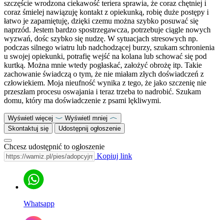
szczęście wrodzona ciekawość teriera sprawia, że coraz chętniej i
coraz śmielej nawiązuję kontakt z opiekunką, robię duże postępy i
łatwo je zapamiętuję, dzięki czemu można szybko posuwać się
naprzód. Jestem bardzo spostrzegawcza, potrzebuje ciągle nowych
wyzwań, dośc szybko się nudzę. W sytuacjach stresowych np.
podczas silnego wiatru lub nadchodzącej burzy, szukam schronienia
u swojej opiekunki, potrafię wejść na kolana lub schować się pod
kurtką. Można mnie wtedy pogłaskać, założyć obrożę itp. Takie
zachowanie świadczą o tym, że nie miałam złych doświadczeń z
człowiekiem. Moja nieufność wynika z tego, że jako szczenię nie
przeszłam procesu oswajania i teraz trzeba to nadrobić. Szukam
domu, który ma doświadczenie z psami lękliwymi.
Wyświetl więcej
Wyświetl mniej
Skontaktuj się
Udostępnij ogłoszenie
Chcesz udostępnić to ogłoszenie
Kopiuj link
Whatsapp