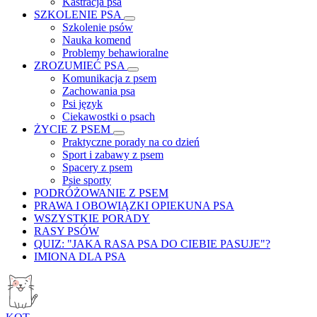
Kastracja psa
SZKOLENIE PSA
Szkolenie psów
Nauka komend
Problemy behawioralne
ZROZUMIEĆ PSA
Komunikacja z psem
Zachowania psa
Psi język
Ciekawostki o psach
ŻYCIE Z PSEM
Praktyczne porady na co dzień
Sport i zabawy z psem
Spacery z psem
Psie sporty
PODRÓŻOWANIE Z PSEM
PRAWA I OBOWIĄZKI OPIEKUNA PSA
WSZYSTKIE PORADY
RASY PSÓW
QUIZ: "JAKA RASA PSA DO CIEBIE PASUJE"?
IMIONA DLA PSA