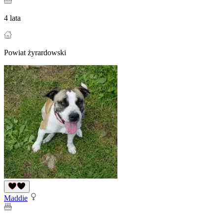
4 lata
Powiat żyrardowski
Maddie