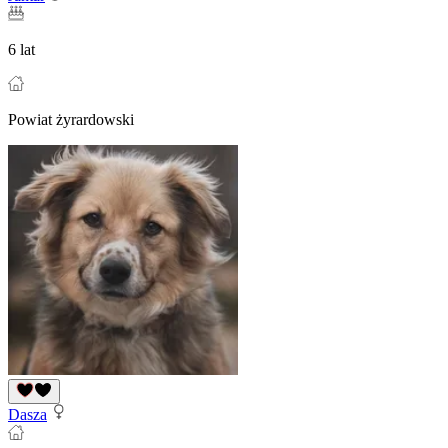
6 lat
Powiat żyrardowski
Dasza