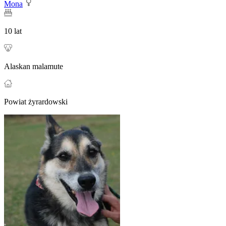
Mona
10 lat
Alaskan malamute
Powiat żyrardowski