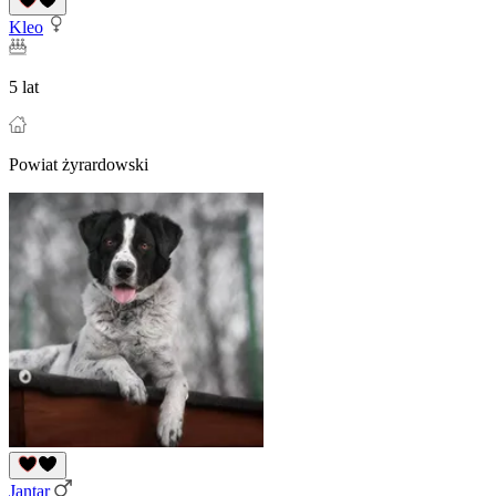
Kleo
5 lat
Powiat żyrardowski
Jantar