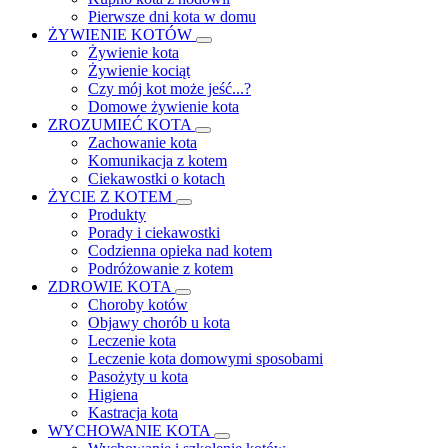
Pierwsze dni kota w domu
ŻYWIENIE KOTÓW
Żywienie kota
Żywienie kociąt
Czy mój kot może jeść...?
Domowe żywienie kota
ZROZUMIEĆ KOTA
Zachowanie kota
Komunikacja z kotem
Ciekawostki o kotach
ŻYCIE Z KOTEM
Produkty
Porady i ciekawostki
Codzienna opieka nad kotem
Podróżowanie z kotem
ZDROWIE KOTA
Choroby kotów
Objawy chorób u kota
Leczenie kota
Leczenie kota domowymi sposobami
Pasożyty u kota
Higiena
Kastracja kota
WYCHOWANIE KOTA