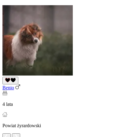
Benio
4 lata
Powiat żyrardowski